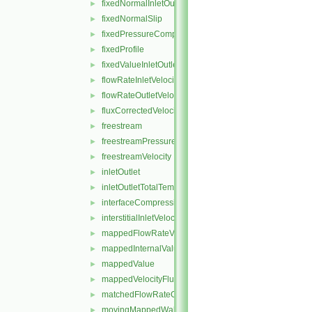
fixedNormalInletOutletVelocity
►
fixedNormalSlip
►
fixedPressureCompressibleDensity
►
fixedProfile
►
fixedValueInletOutlet
►
flowRateInletVelocity
►
flowRateOutletVelocity
►
fluxCorrectedVelocity
►
freestream
►
freestreamPressure
►
freestreamVelocity
►
inletOutlet
►
inletOutletTotalTemperature
►
interfaceCompression
►
interstitialInletVelocity
►
mappedFlowRateVelocity
►
mappedInternalValue
►
mappedValue
►
mappedVelocityFlux
►
matchedFlowRateOutletVelocity
►
movingMappedWallVelocity
►