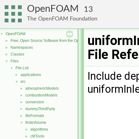
OpenFOAM
13
The OpenFOAM Foundation
OpenFOAM
▼
uniformI
Free, Open Source Software from the OpenFOAM Foundation
►
Namespaces
►
File Ref
Classes
►
Files
▼
File List
▼
Include de
applications
►
src
▼
uniformInl
atmosphericModels
►
combustionModels
►
conversion
►
dummyThirdParty
►
fileFormats
►
finiteVolume
▼
algorithms
►
cfdTools
►