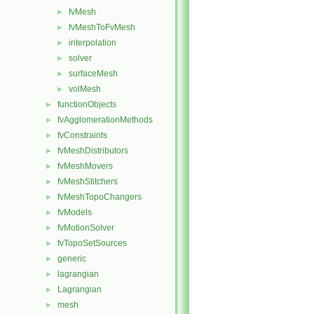
fvMesh
►
fvMeshToFvMesh
►
interpolation
►
solver
►
surfaceMesh
►
volMesh
►
functionObjects
►
fvAgglomerationMethods
►
fvConstraints
►
fvMeshDistributors
►
fvMeshMovers
►
fvMeshStitchers
►
fvMeshTopoChangers
►
fvModels
►
fvMotionSolver
►
fvTopoSetSources
►
generic
►
lagrangian
►
Lagrangian
►
mesh
►