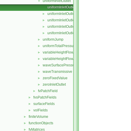
uniformInletOutlet
▼
uniformInletOutletFvPatchField.C
uniformInletOutletFvPatchField.H
►
uniformInletOutletFvPatchFields.C
►
uniformInletOutletFvPatchFields.H
►
uniformInletOutletFvPatchFieldsFwd.H
►
uniformJump
►
uniformTotalPressure
►
variableHeightFlowRate
►
variableHeightFlowRateInletVelocity
►
waveSurfacePressure
►
waveTransmissive
►
zeroFixedValue
►
zeroInletOutlet
►
fvPatchField
►
fvsPatchFields
►
surfaceFields
►
volFields
►
finiteVolume
►
functionObjects
►
fvMatrices
►