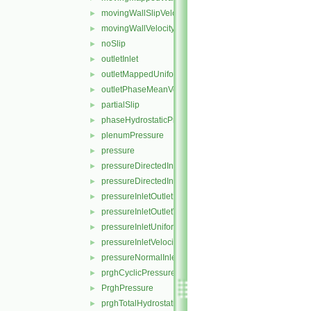
movingWallSlipVelocity
►
movingWallVelocity
►
noSlip
►
outletInlet
►
outletMappedUniformInlet
►
outletPhaseMeanVelocity
►
partialSlip
►
phaseHydrostaticPressure
►
plenumPressure
►
pressure
►
pressureDirectedInletOutletVelocity
►
pressureDirectedInletVelocity
►
pressureInletOutletParSlipVelocity
►
pressureInletOutletVelocity
►
pressureInletUniformVelocity
►
pressureInletVelocity
►
pressureNormalInletOutletVelocity
►
prghCyclicPressure
►
PrghPressure
►
prghTotalHydrostaticPressure
►