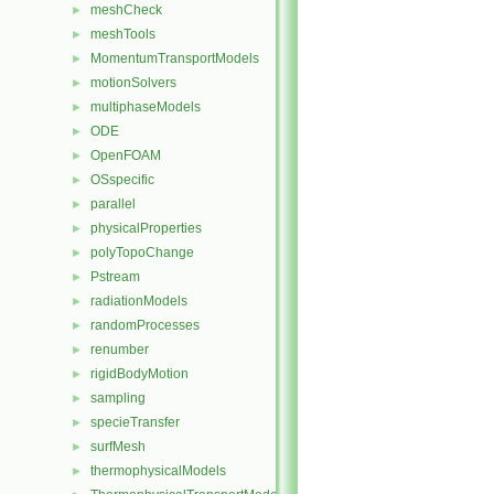
meshCheck
►
meshTools
►
MomentumTransportModels
►
motionSolvers
►
multiphaseModels
►
ODE
►
OpenFOAM
►
OSspecific
►
parallel
►
physicalProperties
►
polyTopoChange
►
Pstream
►
radiationModels
►
randomProcesses
►
renumber
►
rigidBodyMotion
►
sampling
►
specieTransfer
►
surfMesh
►
thermophysicalModels
►