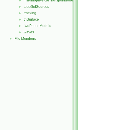
ThermophysicalTransportModels
►
topoSetSources
►
tracking
►
triSurface
►
twoPhaseModels
►
waves
►
File Members
►