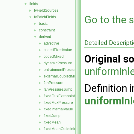
fields
▼
fvFieldSources
►
Go to the s
fvPatchFields
▼
basic
►
constraint
►
derived
▼
Detailed Descript
advective
►
codedFixedValue
►
Original so
codedMixed
►
dynamicPressure
►
uniformInl
entrainmentPressure
►
externalCoupledMixed
►
fanPressure
►
Definition i
fanPressureJump
►
fixedFluxExtrapolatedPressure
►
uniformInl
fixedFluxPressure
►
fixedInternalValue
►
fixedJump
►
fixedMean
►
fixedMeanOutletInlet
►