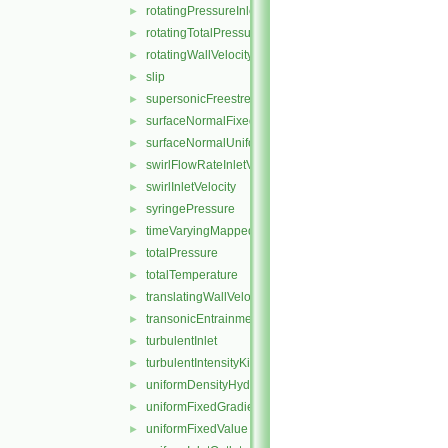
rotatingPressureInletOutletVelocity
►
rotatingTotalPressure
►
rotatingWallVelocity
►
slip
►
supersonicFreestream
►
surfaceNormalFixedValue
►
surfaceNormalUniformFixedValue
►
swirlFlowRateInletVelocity
►
swirlInletVelocity
►
syringePressure
►
timeVaryingMappedFixedValue
►
totalPressure
►
totalTemperature
►
translatingWallVelocity
►
transonicEntrainmentPressure
►
turbulentInlet
►
turbulentIntensityKineticEnergyInlet
►
uniformDensityHydrostaticPressure
►
uniformFixedGradient
►
uniformFixedValue
►