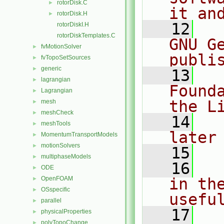
rotorDisk.C
►
it an
rotorDisk.H
►
   12
  
rotorDiskI.H
rotorDiskTemplates.C
GNU G
fvMotionSolver
►
publi
fvTopoSetSources
►
generic
►
   13
  
lagrangian
►
Found
Lagrangian
►
the L
mesh
►
meshCheck
►
   14
  
meshTools
►
later
MomentumTransportModels
►
motionSolvers
►
   15
multiphaseModels
►
   16
  
ODE
►
OpenFOAM
in the
►
OSspecific
►
usefu
parallel
►
   17
  
physicalProperties
►
polyTopoChange
►