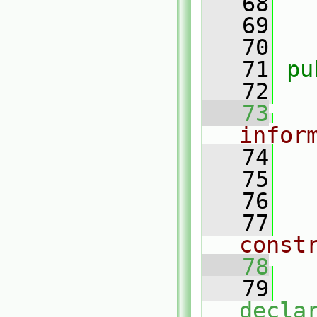
   68
   69
   70
   71
pu
   72
   73
infor
   74
   75
   76
   77
const
   78
   79
decla