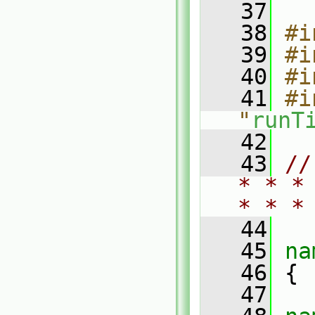
   37
   38
#i
   39
#i
   40
#i
   41
#i
"
runT
   42
   43
//
* * *
* * *
   44
   45
na
   46
 {
   47