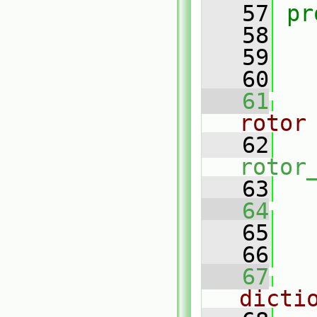
   57
pr
   58
   59
   60
   61
rotor
   62
rotor
   63
   64
   65
   66
   67
dicti