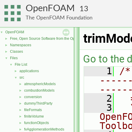
OpenFOAM
13
The OpenFOAM Foundation
OpenFOAM
▼
trimMod
Free, Open Source Software from the OpenFOAM Foundation
►
Namespaces
►
Classes
►
Go to the d
Files
▼
File List
▼
    1
/*
applications
►
-----
src
▼
atmosphericModels
►
-----
combustionModels
►
    2
  
conversion
►
dummyThirdParty
►
    3
  
fileFormats
►
OpenF
finiteVolume
►
Toolb
functionObjects
►
fvAgglomerationMethods
►