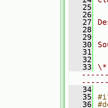
   25
  
   26
   27
De
   28
  
   29
   30
So
   31
  
   32
   33
\*
-----
-----
   34
   35
#i
   36
#d