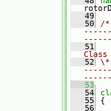
   48
na
rotor
   49
   50
/*
-----
-----
   51
Class
   52
\*
-----
-----
   53
   54
cl
   55
 {
   56