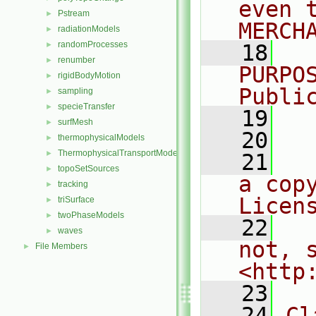
even 
Pstream
►
MERCH
radiationModels
►
randomProcesses
►
   18
  
renumber
►
PURPO
rigidBodyMotion
►
Publi
sampling
►
specieTransfer
►
   19
  
surfMesh
►
   20
thermophysicalModels
►
ThermophysicalTransportModels
►
   21
  
topoSetSources
►
a cop
tracking
►
Licen
triSurface
►
twoPhaseModels
►
   22
  
waves
►
not, s
File Members
►
<http
   23
   24
Cl