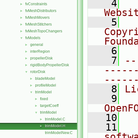
    4
  
fvConstraints
►
Websi
fvMeshDistributors
►
fvMeshMovers
►
    5
  
fvMeshStitchers
►
Copyr
fvMeshTopoChangers
►
fvModels
Found
▼
general
►
    6
  
interRegion
►
    7
--
propellerDisk
►
rigidBodyPropellerDisk
►
-----
rotorDisk
▼
-----
bladeModel
►
profileModel
►
    8
Li
trimModel
▼
    9
  
fixed
►
OpenF
targetCoeff
►
trimModel
▼
   10
trimModel.C
►
   11
  
trimModel.H
►
trimModelNew.C
softw