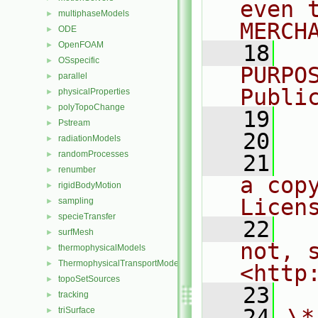
even 
multiphaseModels
►
MERCH
ODE
►
OpenFOAM
►
   18
  
OSspecific
►
PURPO
parallel
►
Publi
physicalProperties
►
polyTopoChange
►
   19
  
Pstream
►
   20
radiationModels
►
randomProcesses
►
   21
  
renumber
►
a cop
rigidBodyMotion
►
Licen
sampling
►
specieTransfer
►
   22
  
surfMesh
►
not, s
thermophysicalModels
►
ThermophysicalTransportModels
►
<http
topoSetSources
►
   23
tracking
►
   24
\*
triSurface
►