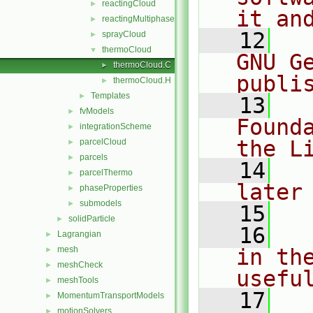
reactingCloud
►
it an
reactingMultiphaseCloud
►
   12
  
sprayCloud
►
thermoCloud
▼
GNU G
thermoCloud.C
►
publi
thermoCloud.H
►
Templates
►
   13
  
fvModels
►
Found
integrationScheme
►
the L
parcelCloud
►
parcels
►
   14
  
parcelThermo
►
later
phaseProperties
►
submodels
►
   15
solidParticle
►
   16
  
Lagrangian
►
mesh
in the
►
meshCheck
►
usefu
meshTools
►
   17
  
MomentumTransportModels
►
motionSolvers
►