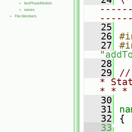
twoPhaseModels
►
-----
waves
►
-----
File Members
►
   25
   26
#i
   27
#i
"
addT
   28
   29
//
* Sta
* * *
   30
   31
na
   32
 {
   33