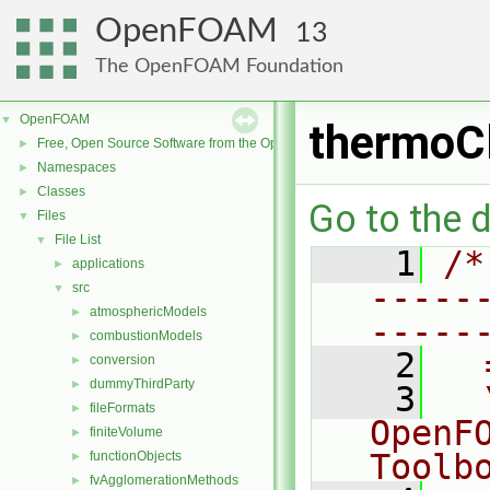
OpenFOAM
13
The OpenFOAM Foundation
OpenFOAM
▼
thermoC
Free, Open Source Software from the OpenFOAM Foundation
►
Namespaces
►
Classes
►
Go to the d
Files
▼
File List
▼
    1
/*
applications
►
-----
src
▼
atmosphericModels
►
-----
combustionModels
►
    2
  
conversion
►
dummyThirdParty
►
    3
  
fileFormats
►
OpenF
finiteVolume
►
Toolb
functionObjects
►
fvAgglomerationMethods
►