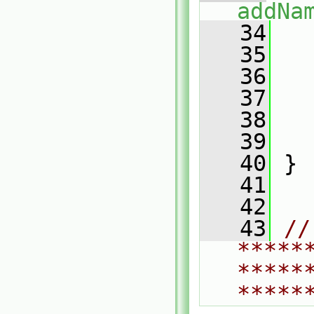
addNa
   34
   
   35
   36
   37
   38
   39
   
   40
 }
   41
   42
   43
// 
*****
*****
*****