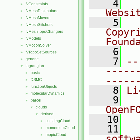
    4
  
fvConstraints
►
Websi
fvMeshDistributors
►
fvMeshMovers
►
    5
  
fvMeshStitchers
►
Copyri
fvMeshTopoChangers
►
fvModels
Found
►
fvMotionSolver
►
    6
  
fvTopoSetSources
►
    7
--
generic
►
lagrangian
▼
-----
basic
►
-----
DSMC
►
functionObjects
►
    8
Li
molecularDynamics
►
    9
  
parcel
▼
OpenF
clouds
▼
derived
▼
   10
collidingCloud
►
   11
  
momentumCloud
►
mppicCloud
►
softw