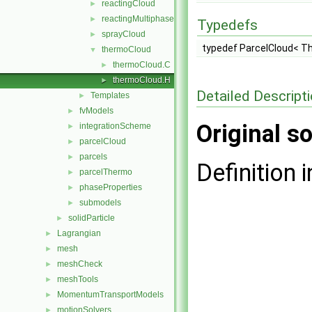
reactingCloud
►
reactingMultiphaseCloud
►
Typedefs
sprayCloud
►
typedef ParcelCloud< 
thermoCloud
▼
thermoCloud.C
►
thermoCloud.H
►
Detailed Descript
Templates
►
fvModels
►
Original so
integrationScheme
►
parcelCloud
►
parcels
►
Definition i
parcelThermo
►
phaseProperties
►
submodels
►
solidParticle
►
Lagrangian
►
mesh
►
meshCheck
►
meshTools
►
MomentumTransportModels
►
motionSolvers
►