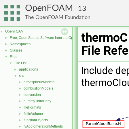
OpenFOAM
13
The OpenFOAM Foundation
OpenFOAM
▼
thermoC
Free, Open Source Software from the OpenFOAM Foundation
►
Namespaces
►
File Ref
Classes
►
Files
▼
File List
▼
Include de
applications
►
src
▼
thermoClo
atmosphericModels
►
combustionModels
►
conversion
►
dummyThirdParty
►
fileFormats
►
finiteVolume
►
functionObjects
►
fvAgglomerationMethods
►