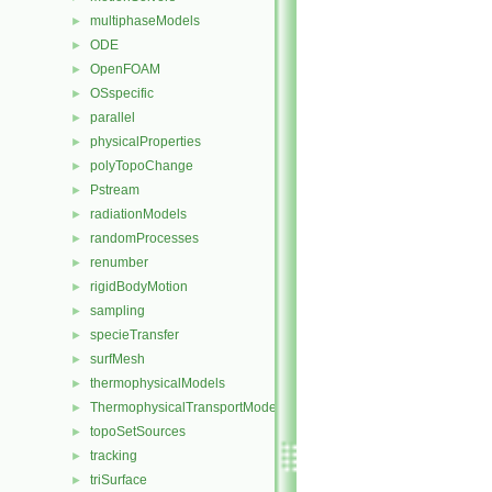
multiphaseModels
►
ODE
►
OpenFOAM
►
OSspecific
►
parallel
►
physicalProperties
►
polyTopoChange
►
Pstream
►
radiationModels
►
randomProcesses
►
renumber
►
rigidBodyMotion
►
sampling
►
specieTransfer
►
surfMesh
►
thermophysicalModels
►
ThermophysicalTransportModels
►
topoSetSources
►
tracking
►
triSurface
►