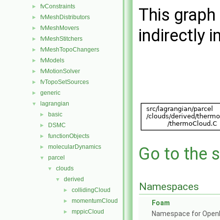
fvConstraints
►
This graph 
fvMeshDistributors
►
fvMeshMovers
►
indirectly i
fvMeshStitchers
►
fvMeshTopoChangers
►
fvModels
►
fvMotionSolver
►
fvTopoSetSources
►
generic
►
lagrangian
▼
basic
►
DSMC
►
functionObjects
►
molecularDynamics
►
Go to the s
parcel
▼
clouds
▼
derived
▼
Namespaces
collidingCloud
►
momentumCloud
►
Foam
mppicCloud
►
Namespace for Ope