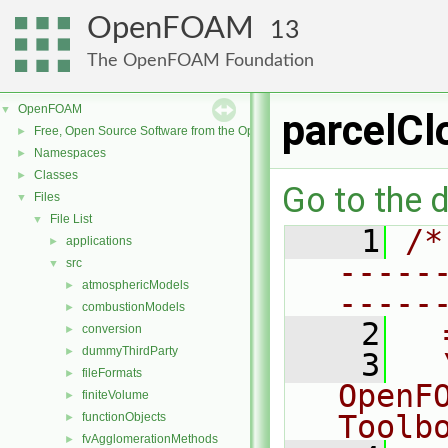
OpenFOAM
13
The OpenFOAM Foundation
OpenFOAM
▼
parcelCl
Free, Open Source Software from the OpenFOAM Foundation
►
Namespaces
►
Classes
►
Go to the d
Files
▼
File List
▼
    1
/*
applications
►
-----
src
▼
atmosphericModels
►
-----
combustionModels
►
    2
  
conversion
►
dummyThirdParty
►
    3
  
fileFormats
►
OpenF
finiteVolume
►
Toolb
functionObjects
►
fvAgglomerationMethods
►