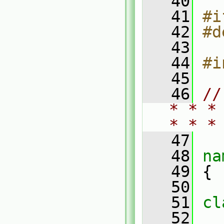
   40
   41
#i
   42
#d
   43
   44
#i
   45
   46
//
* * *
* * *
   47
   48
na
   49
 {
   50
   51
cl
   52