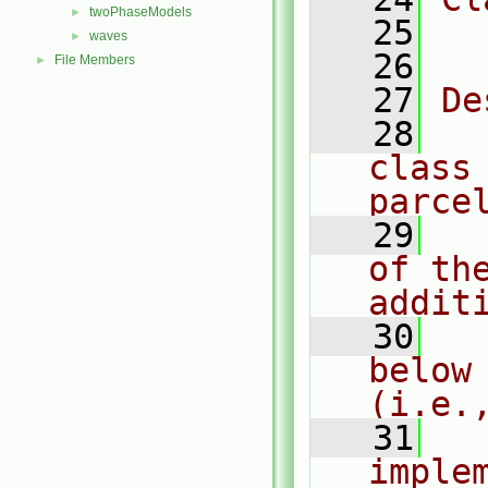
twoPhaseModels
►
   25
  
waves
►
   26
File Members
►
   27
De
   28
  
class 
parce
   29
  
of th
addit
   30
  
below
(i.e.
   31
  
imple