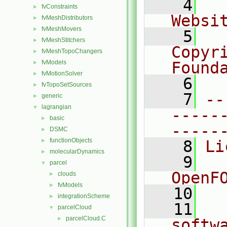
    4
  
fvConstraints
►
Websi
fvMeshDistributors
►
fvMeshMovers
►
    5
  
fvMeshStitchers
►
Copyr
fvMeshTopoChangers
►
fvModels
Found
►
fvMotionSolver
►
    6
  
fvTopoSetSources
►
    7
--
generic
►
lagrangian
▼
-----
basic
►
-----
DSMC
►
functionObjects
►
    8
Li
molecularDynamics
►
    9
  
parcel
▼
OpenF
clouds
►
fvModels
►
   10
integrationScheme
►
   11
  
parcelCloud
▼
parcelCloud.C
►
softw