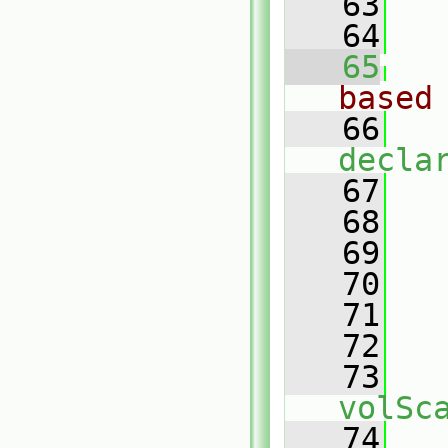
   63
   64
   65
based
   66
decla
   67
   
   68
   69
   70
   71
   
   72
   73
volSc
   74