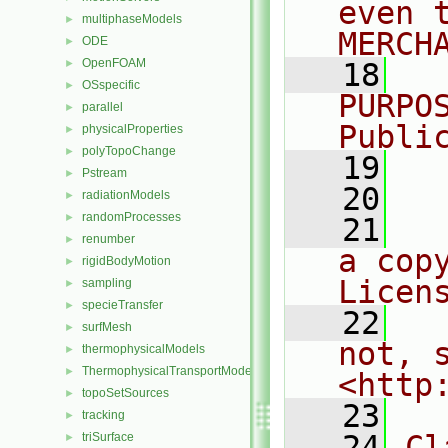
even 
multiphaseModels
►
MERCH
ODE
►
OpenFOAM
►
   18
  
OSspecific
►
PURPO
parallel
►
Publi
physicalProperties
►
polyTopoChange
►
   19
  
Pstream
►
   20
radiationModels
►
randomProcesses
►
   21
  
renumber
►
a cop
rigidBodyMotion
►
Licen
sampling
►
specieTransfer
►
   22
  
surfMesh
►
not, s
thermophysicalModels
►
ThermophysicalTransportModels
►
<http
topoSetSources
►
   23
tracking
►
   24
Cl
triSurface
►