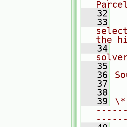
Parce
   32
   33
  
selec
the h
   34
  
solve
   35
   36
So
   37
  
   38
   39
\*
-----
-----