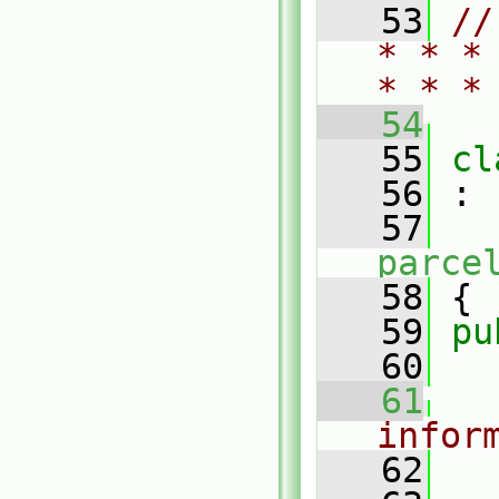
   53
//
* * *
* * *
   54
   55
cl
   56
 :
   57
parce
   58
 {
   59
pu
   60
   61
infor
   62