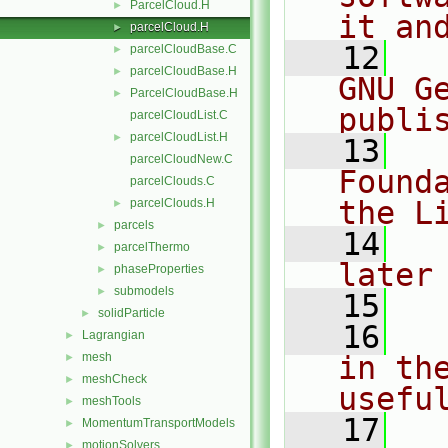
ParcelCloud.H
►
it an
parcelCloud.H
►
   12
  
parcelCloudBase.C
►
parcelCloudBase.H
►
GNU G
ParcelCloudBase.H
►
publi
parcelCloudList.C
parcelCloudList.H
►
   13
  
parcelCloudNew.C
Found
parcelClouds.C
the L
parcelClouds.H
►
parcels
►
   14
  
parcelThermo
►
later
phaseProperties
►
submodels
►
   15
solidParticle
►
   16
  
Lagrangian
►
mesh
in the
►
meshCheck
►
usefu
meshTools
►
   17
  
MomentumTransportModels
►
motionSolvers
►