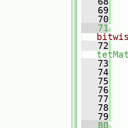
   68
   69
   70
   71
bitwi
   72
tetMa
   73
   74
   75
   76
   77
   78
   79
   80