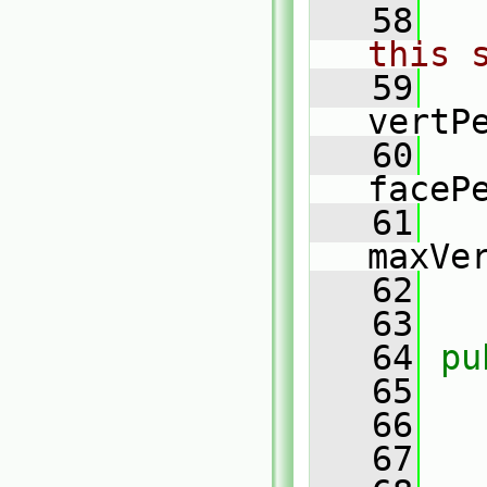
   58
this 
   59
vertP
   60
faceP
   61
maxVe
   62
   63
   64
pu
   65
   66
   67