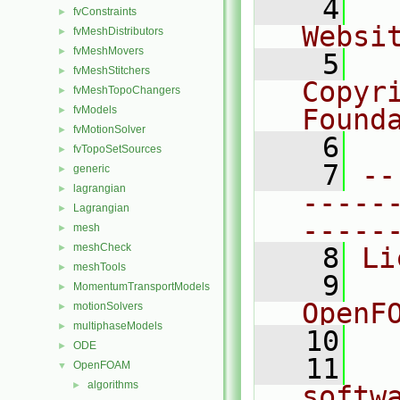
    4
  
fvConstraints
►
Websi
fvMeshDistributors
►
fvMeshMovers
►
    5
  
fvMeshStitchers
►
Copyr
fvMeshTopoChangers
►
fvModels
Found
►
fvMotionSolver
►
    6
  
fvTopoSetSources
►
    7
--
generic
►
lagrangian
►
-----
Lagrangian
►
-----
mesh
►
meshCheck
►
    8
Li
meshTools
►
    9
  
MomentumTransportModels
►
OpenF
motionSolvers
►
multiphaseModels
►
   10
ODE
►
   11
  
OpenFOAM
▼
algorithms
►
softw