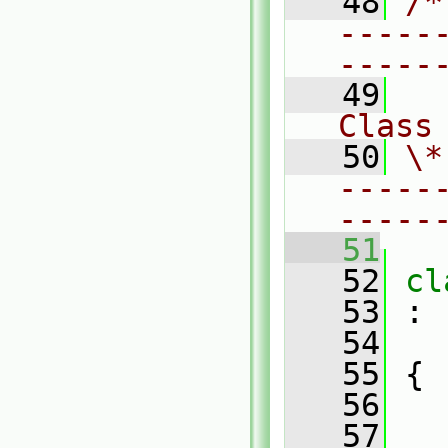
   48
/*
-----
-----
   49
Class
   50
\*
-----
-----
   51
   52
cl
   53
 :
   54
   55
 {
   56
   57