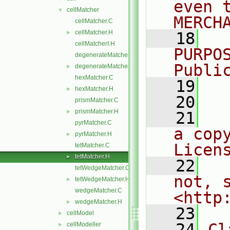
even 
cellMatcher
▼
MERCH
cellMatcher.C
cellMatcher.H
►
   18
  
cellMatcherI.H
PURPO
degenerateMatcher.C
Publi
degenerateMatcher.H
►
hexMatcher.C
   19
  
hexMatcher.H
►
   20
prismMatcher.C
prismMatcher.H
►
   21
  
pyrMatcher.C
a cop
pyrMatcher.H
►
Licen
tetMatcher.C
tetMatcher.H
►
   22
  
tetWedgeMatcher.C
not, s
tetWedgeMatcher.H
►
wedgeMatcher.C
<http
wedgeMatcher.H
►
   23
cellModel
►
   24
Cl
cellModeller
►