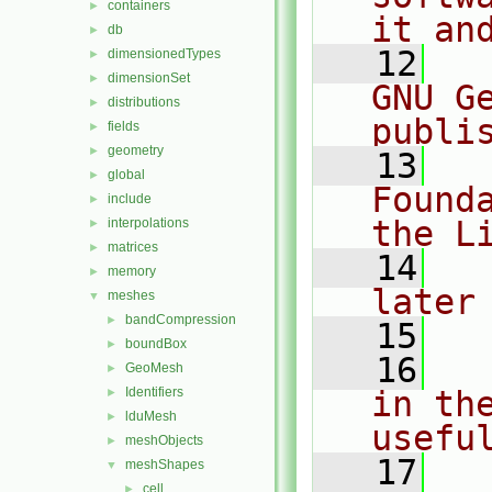
containers
►
it an
db
►
   12
  
dimensionedTypes
►
dimensionSet
►
GNU G
distributions
►
publi
fields
►
geometry
►
   13
  
global
►
Found
include
►
the L
interpolations
►
matrices
►
   14
  
memory
►
later
meshes
▼
bandCompression
►
   15
boundBox
►
   16
  
GeoMesh
►
Identifiers
in the
►
lduMesh
►
usefu
meshObjects
►
   17
  
meshShapes
▼
cell
►