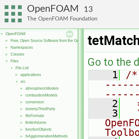
OpenFOAM
13
The OpenFOAM Foundation
OpenFOAM
▼
tetMatch
Free, Open Source Software from the OpenFOAM Foundation
►
Namespaces
►
Classes
►
Go to the d
Files
▼
File List
▼
    1
/*
applications
►
-----
src
▼
atmosphericModels
►
-----
combustionModels
►
    2
  
conversion
►
dummyThirdParty
►
    3
  
fileFormats
►
OpenF
finiteVolume
►
Toolb
functionObjects
►
fvAgglomerationMethods
►