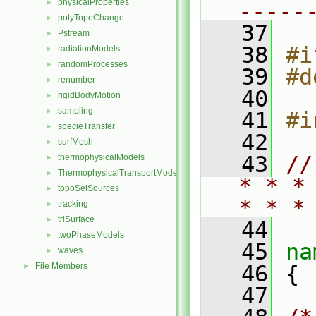
physicalProperties
►
-----
polyTopoChange
►
   37
Pstream
►
   38
#i
radiationModels
►
randomProcesses
►
   39
#d
renumber
►
   40
rigidBodyMotion
►
sampling
►
   41
#i
specieTransfer
►
   42
surfMesh
►
   43
//
thermophysicalModels
►
ThermophysicalTransportModels
►
* * *
topoSetSources
►
* * *
tracking
►
triSurface
►
   44
twoPhaseModels
►
   45
na
waves
►
File Members
   46
 {
►
   47