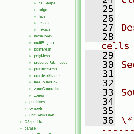
cellShape
►
   25
  
edge
►
   26
face
►
tetCell
►
   27
De
triFace
►
   28
  
meshTools
►
multiRegion
cells
►
pointMesh
►
   29
polyMesh
►
   30
Se
preservePatchTypes
►
primitiveMesh
►
   31
  
primitiveShapes
►
   32
treeBoundBox
►
zoneGeneration
►
   33
So
zones
►
   34
  
primitives
►
   35
symbols
►
unitConversion
►
   36
\*
OSspecific
►
-----
parallel
►