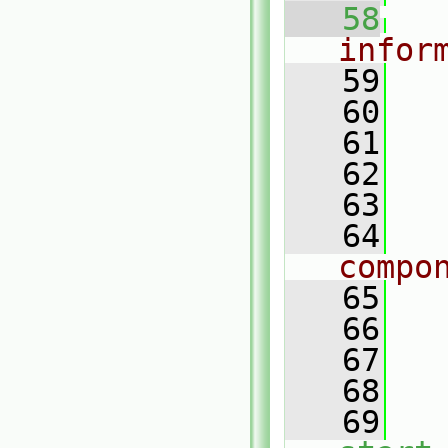
   58
infor
   59
   60
   61
   62
   63
   64
compo
   65
   66
   
   67
   68
   69