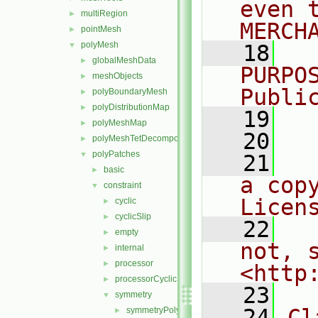
even 
multiRegion
►
MERCH
pointMesh
►
polyMesh
▼
   18
  
globalMeshData
►
PURPO
meshObjects
►
Publi
polyBoundaryMesh
►
polyDistributionMap
►
   19
  
polyMeshMap
►
   20
polyMeshTetDecomposition
►
polyPatches
▼
   21
  
basic
►
a cop
constraint
▼
Licen
cyclic
►
cyclicSlip
►
   22
  
empty
►
not, s
internal
►
processor
►
<http
processorCyclic
►
   23
symmetry
▼
   24
Cl
symmetryPolyPatch.C
►