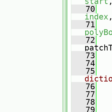
start
   70
index
   71
polyB
   72
patch
   73
   
   74
   75
dicti
   76
   77
   
   78
   79