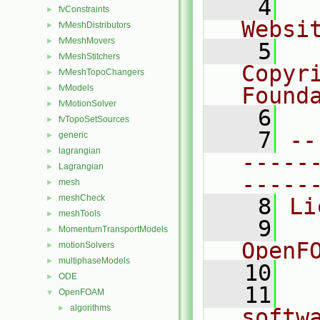
    4
  
fvConstraints
►
Websi
fvMeshDistributors
►
fvMeshMovers
►
    5
  
fvMeshStitchers
►
Copyr
fvMeshTopoChangers
►
fvModels
Found
►
fvMotionSolver
►
    6
  
fvTopoSetSources
►
    7
--
generic
►
lagrangian
►
-----
Lagrangian
►
-----
mesh
►
meshCheck
►
    8
Li
meshTools
►
    9
  
MomentumTransportModels
►
OpenF
motionSolvers
►
multiphaseModels
►
   10
ODE
►
   11
  
OpenFOAM
▼
algorithms
►
softw