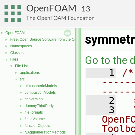
OpenFOAM
13
The OpenFOAM Foundation
OpenFOAM
▼
symmetr
Free, Open Source Software from the OpenFOAM Foundation
►
Namespaces
►
Classes
►
Go to the d
Files
▼
File List
▼
    1
/*
applications
►
-----
src
▼
atmosphericModels
►
-----
combustionModels
►
    2
  
conversion
►
dummyThirdParty
►
    3
  
fileFormats
►
OpenF
finiteVolume
►
Toolb
functionObjects
►
fvAgglomerationMethods
►