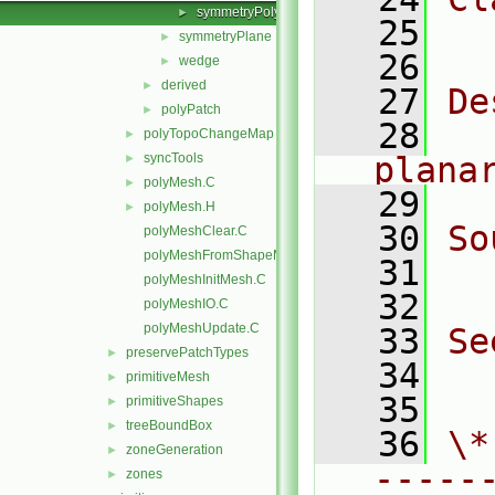
symmetryPolyPatch.H
►
   25
  
symmetryPlane
►
   26
wedge
►
derived
►
   27
De
polyPatch
►
   28
  
polyTopoChangeMap
►
syncTools
plana
►
polyMesh.C
►
   29
polyMesh.H
►
   30
So
polyMeshClear.C
polyMeshFromShapeMesh.C
   31
  
polyMeshInitMesh.C
   32
polyMeshIO.C
polyMeshUpdate.C
   33
Se
preservePatchTypes
►
   34
  
primitiveMesh
►
   35
primitiveShapes
►
treeBoundBox
►
   36
\*
zoneGeneration
►
-----
zones
►