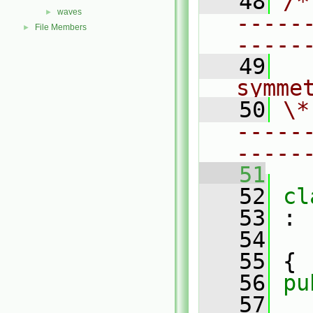
   48
/*
waves
►
-----
File Members
►
-----
   49
  
symme
   50
\*
-----
-----
   51
   52
cl
   53
 :
   54
   55
 {
   56
pu
   57