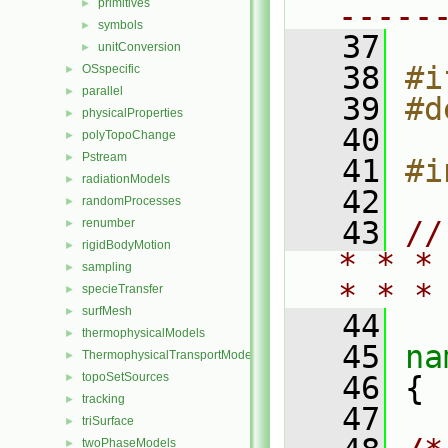
primitives
►
-----
symbols
►
   37
unitConversion
►
   38
#i
OSspecific
►
parallel
►
   39
#d
physicalProperties
►
   40
polyTopoChange
►
Pstream
►
   41
#i
radiationModels
►
   42
randomProcesses
►
   43
//
renumber
►
rigidBodyMotion
►
* * *
sampling
►
* * *
specieTransfer
►
surfMesh
►
   44
thermophysicalModels
►
   45
na
ThermophysicalTransportModels
►
topoSetSources
   46
 {
►
tracking
►
   47
triSurface
►
twoPhaseModels
►