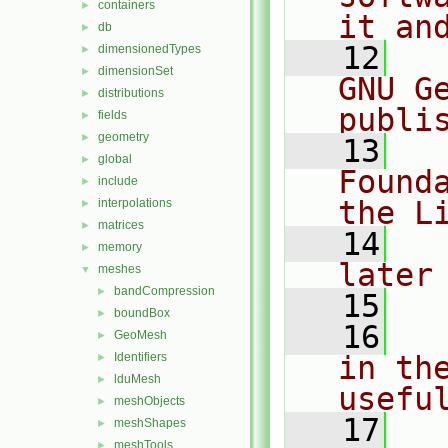
containers
►
it an
db
►
   12
  
dimensionedTypes
►
dimensionSet
►
GNU G
distributions
►
publi
fields
►
geometry
►
   13
  
global
►
Found
include
►
the L
interpolations
►
matrices
►
   14
  
memory
►
later
meshes
▼
bandCompression
►
   15
boundBox
►
   16
  
GeoMesh
►
Identifiers
in the
►
lduMesh
►
usefu
meshObjects
►
   17
  
meshShapes
►
meshTools
►