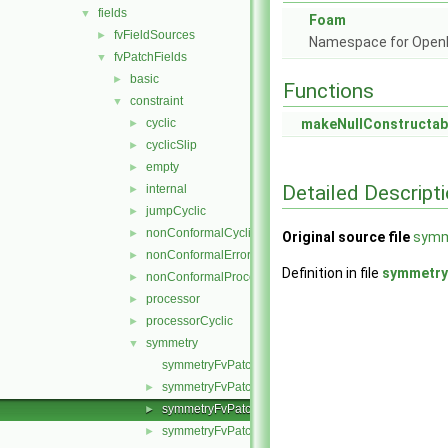
fields
▼
Foam
fvFieldSources
►
Namespace for Ope
fvPatchFields
▼
basic
►
Functions
constraint
▼
cyclic
makeNullConstructab
►
cyclicSlip
►
empty
►
Detailed Descript
internal
►
jumpCyclic
►
nonConformalCyclic
►
Original source file
symm
nonConformalError
►
Definition in file
symmetry
nonConformalProcessorCyclic
►
processor
►
processorCyclic
►
symmetry
▼
symmetryFvPatchField.C
symmetryFvPatchField.H
►
symmetryFvPatchFields.C
►
symmetryFvPatchFields.H
►