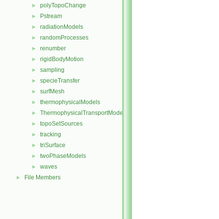
polyTopoChange
►
Pstream
►
radiationModels
►
randomProcesses
►
renumber
►
rigidBodyMotion
►
sampling
►
specieTransfer
►
surfMesh
►
thermophysicalModels
►
ThermophysicalTransportModels
►
topoSetSources
►
tracking
►
triSurface
►
twoPhaseModels
►
waves
►
File Members
►