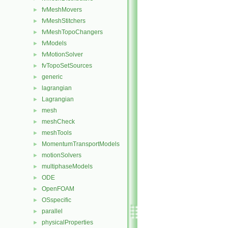
fvMeshMovers
►
fvMeshStitchers
►
fvMeshTopoChangers
►
fvModels
►
fvMotionSolver
►
fvTopoSetSources
►
generic
►
lagrangian
►
Lagrangian
►
mesh
►
meshCheck
►
meshTools
►
MomentumTransportModels
►
motionSolvers
►
multiphaseModels
►
ODE
►
OpenFOAM
►
OSspecific
►
parallel
►
physicalProperties
►