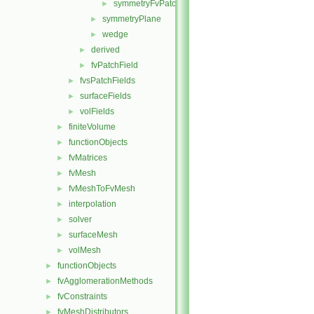
symmetryFvPatchFieldsFwd.H
►
symmetryPlane
►
wedge
►
derived
►
fvPatchField
►
fvsPatchFields
►
surfaceFields
►
volFields
►
finiteVolume
►
functionObjects
►
fvMatrices
►
fvMesh
►
fvMeshToFvMesh
►
interpolation
►
solver
►
surfaceMesh
►
volMesh
►
functionObjects
►
fvAgglomerationMethods
►
fvConstraints
►
fvMeshDistributors
►