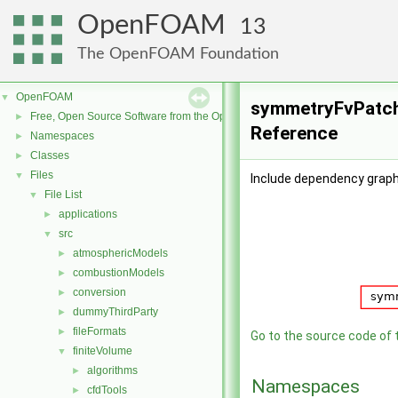
OpenFOAM
13
The OpenFOAM Foundation
OpenFOAM
▼
symmetryFvPatchF
Free, Open Source Software from the OpenFOAM Foundation
►
Reference
Namespaces
►
Classes
►
Files
▼
Include dependency graph
File List
▼
applications
►
src
▼
atmosphericModels
►
combustionModels
►
conversion
►
dummyThirdParty
►
fileFormats
►
Go to the source code of th
finiteVolume
▼
algorithms
►
Namespaces
cfdTools
►