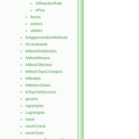
XiReactionRate
►
yPlus
►
forces
►
solvers
►
utilities
►
fvAgglomerationMethods
►
fvConstraints
►
fvMeshDistributors
►
fvMeshMovers
►
fvMeshStitchers
►
fvMeshTopoChangers
►
fvModels
►
fvMotionSolver
►
fvTopoSetSources
►
generic
►
lagrangian
►
Lagrangian
►
mesh
►
meshCheck
►
meshTools
►