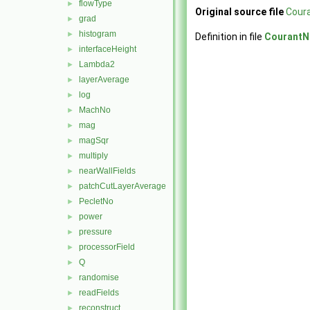
flowType
►
Original source file
Cour
grad
►
histogram
►
Definition in file
CourantN
interfaceHeight
►
Lambda2
►
layerAverage
►
log
►
MachNo
►
mag
►
magSqr
►
multiply
►
nearWallFields
►
patchCutLayerAverage
►
PecletNo
►
power
►
pressure
►
processorField
►
Q
►
randomise
►
readFields
►
reconstruct
►