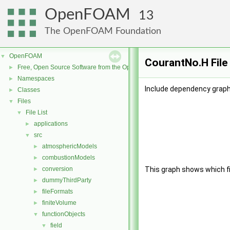
OpenFOAM
13
The OpenFOAM Foundation
OpenFOAM
▼
CourantNo.H File
Free, Open Source Software from the OpenFOAM Foundation
►
Namespaces
►
Include dependency graph
Classes
►
Files
▼
File List
▼
applications
►
src
▼
atmosphericModels
►
combustionModels
►
conversion
This graph shows which file
►
dummyThirdParty
►
fileFormats
►
finiteVolume
►
functionObjects
▼
field
▼