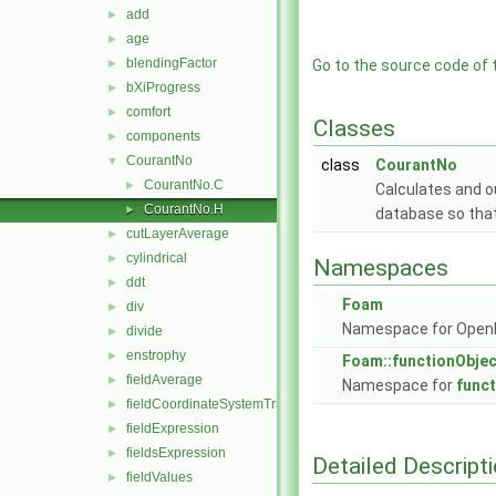
add
►
age
►
blendingFactor
►
Go to the source code of th
bXiProgress
►
comfort
►
Classes
components
►
CourantNo
▼
class
CourantNo
CourantNo.C
►
Calculates and o
CourantNo.H
►
database so that 
cutLayerAverage
►
cylindrical
►
Namespaces
ddt
►
Foam
div
►
Namespace for Ope
divide
►
enstrophy
►
Foam::functionObje
fieldAverage
►
Namespace for
func
fieldCoordinateSystemTransform
►
fieldExpression
►
fieldsExpression
►
Detailed Descript
fieldValues
►