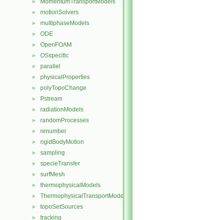
MomentumTransportModels
►
motionSolvers
►
multiphaseModels
►
ODE
►
OpenFOAM
►
OSspecific
►
parallel
►
physicalProperties
►
polyTopoChange
►
Pstream
►
radiationModels
►
randomProcesses
►
renumber
►
rigidBodyMotion
►
sampling
►
specieTransfer
►
surfMesh
►
thermophysicalModels
►
ThermophysicalTransportModels
►
topoSetSources
►
tracking
►