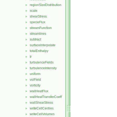
regionSizeDistribution
►
scale
►
shearStress
►
specieFlux
►
streamFunction
►
streamlines
►
subtract
►
surfaceInterpolate
►
totalEnthalpy
►
tr
►
turbulenceFields
►
turbulenceIntensity
►
uniform
►
volField
►
vorticity
►
wallHeatFlux
►
wallHeatTransferCoeff
►
wallShearStress
►
writeCellCentres
►
writeCellVolumes
►