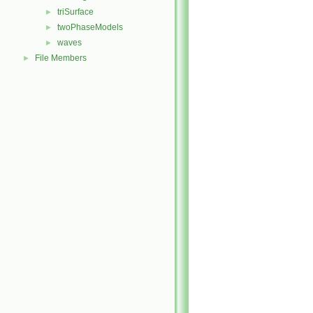
triSurface
►
twoPhaseModels
►
waves
►
File Members
►