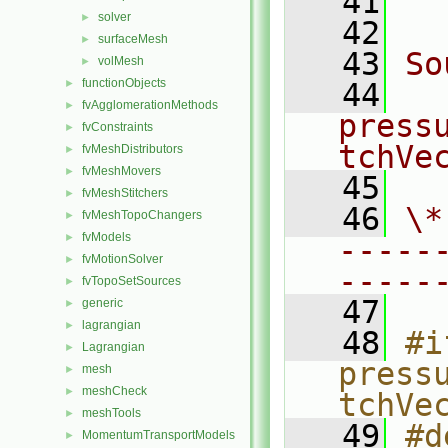
   41
  
solver
►
   42
surfaceMesh
►
   43
So
volMesh
►
functionObjects
►
   44
fvAgglomerationMethods
►
press
fvConstraints
►
tchVe
fvMeshDistributors
►
fvMeshMovers
►
   45
fvMeshStitchers
►
   46
\*
fvMeshTopoChangers
►
fvModels
►
-----
fvMotionSolver
►
-----
fvTopoSetSources
►
   47
generic
►
lagrangian
►
   48
#i
Lagrangian
►
press
mesh
►
meshCheck
►
tchVe
meshTools
►
   49
#d
MomentumTransportModels
►