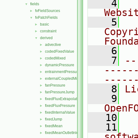
    4
  
fields
▼
Websi
fvFieldSources
►
fvPatchFields
▼
    5
  
basic
►
Copyr
constraint
►
derived
Found
▼
advective
►
    6
  
codedFixedValue
►
    7
--
codedMixed
►
dynamicPressure
►
-----
entrainmentPressure
►
-----
externalCoupledMixed
►
fanPressure
►
    8
Li
fanPressureJump
►
    9
  
fixedFluxExtrapolatedPressure
►
OpenF
fixedFluxPressure
►
fixedInternalValue
►
   10
fixedJump
►
   11
  
fixedMean
►
fixedMeanOutletInlet
►
softw