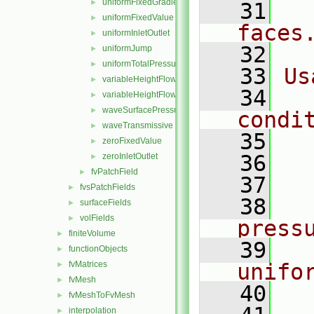
uniformFixedGradient
►
   31
  
uniformFixedValue
►
faces
uniformInletOutlet
►
   32
uniformJump
►
uniformTotalPressure
►
   33
Us
variableHeightFlowRate
►
   34
  
variableHeightFlowRateInletVelocity
►
waveSurfacePressure
►
condi
waveTransmissive
►
   35
  
zeroFixedValue
►
   36
  
zeroInletOutlet
►
fvPatchField
►
   37
  
fvsPatchFields
►
   38
    
surfaceFields
►
volFields
►
press
finiteVolume
►
   39
    
functionObjects
►
fvMatrices
unifo
►
fvMesh
►
   40
  
fvMeshToFvMesh
►
interpolation
►