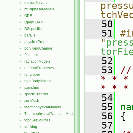
press
motionSolvers
►
multiphaseModels
►
tchVe
ODE
►
   50
OpenFOAM
►
OSspecific
►
   51
#i
parallel
►
"
pres
physicalProperties
►
polyTopoChange
torFi
►
Pstream
►
   52
radiationModels
►
   53
//
randomProcesses
►
renumber
►
* * *
rigidBodyMotion
►
* * *
sampling
►
specieTransfer
►
   54
surfMesh
►
   55
na
thermophysicalModels
►
   56
 {
ThermophysicalTransportModels
►
topoSetSources
►
   57
tracking
►