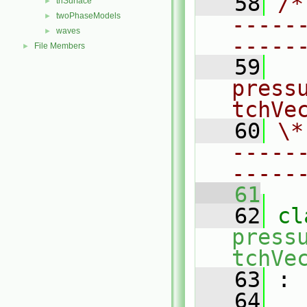
   58
/*
triSurface
►
twoPhaseModels
►
-----
waves
►
-----
File Members
►
   59
  
press
tchVe
   60
\*
-----
-----
   61
   62
press
tchVe
   63
 :
   64