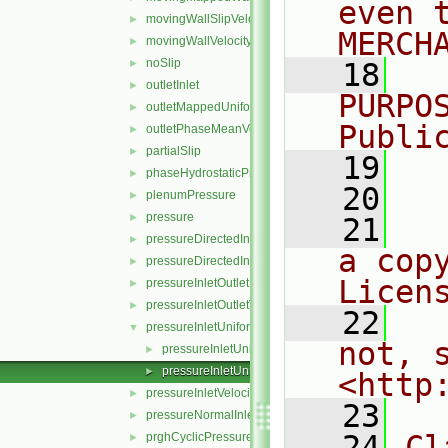
even 
movingWallSlipVelocity
►
MERCH
movingWallVelocity
►
noSlip
►
   18
  
outletInlet
►
PURPO
outletMappedUniformInlet
►
Publi
outletPhaseMeanVelocity
►
partialSlip
►
   19
  
phaseHydrostaticPressure
►
   20
plenumPressure
►
pressure
►
   21
  
pressureDirectedInletOutletVelocity
►
a cop
pressureDirectedInletVelocity
►
Licen
pressureInletOutletParSlipVelocity
►
pressureInletOutletVelocity
►
   22
  
pressureInletUniformVelocity
▼
not, s
pressureInletUniformVelocityFvPatchVectorField.C
►
pressureInletUniformVelocityFvPatchVectorField.H
►
<http
pressureInletVelocity
►
   23
pressureNormalInletOutletVelocity
►
   24
Cl
prghCyclicPressure
►