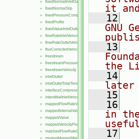
fixedNormalInletOutletVelocity
►
it an
fixedNormalSlip
►
   12
  
fixedPressureCompressibleDensity
►
fixedProfile
►
GNU G
fixedValueInletOutlet
►
publi
flowRateInletVelocity
►
flowRateOutletVelocity
►
   13
  
fluxCorrectedVelocity
►
Found
freestream
►
the L
freestreamPressure
►
freestreamVelocity
►
   14
  
inletOutlet
►
later
inletOutletTotalTemperature
►
interfaceCompression
►
   15
interstitialInletVelocity
►
   16
  
mappedFlowRateVelocity
►
mappedInternalValue
in the
►
mappedValue
►
usefu
mappedVelocityFlux
►
   17
  
matchedFlowRateOutletVelocity
►
movingMappedWallVelocity
►