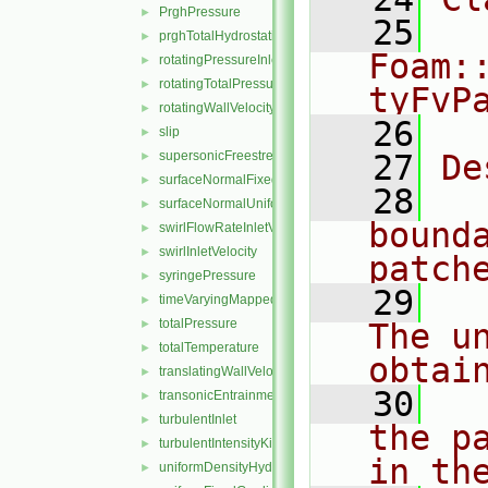
PrghPressure
►
   25
prghTotalHydrostaticPressure
►
Foam:
rotatingPressureInletOutletVelocity
►
rotatingTotalPressure
►
tyFvP
rotatingWallVelocity
►
   26
slip
►
supersonicFreestream
   27
De
►
surfaceNormalFixedValue
►
   28
  
surfaceNormalUniformFixedValue
►
bound
swirlFlowRateInletVelocity
►
swirlInletVelocity
►
patch
syringePressure
►
   29
  
timeVaryingMappedFixedValue
►
totalPressure
►
The u
totalTemperature
►
obtai
translatingWallVelocity
►
   30
  
transonicEntrainmentPressure
►
turbulentInlet
►
the p
turbulentIntensityKineticEnergyInlet
►
in th
uniformDensityHydrostaticPressure
►