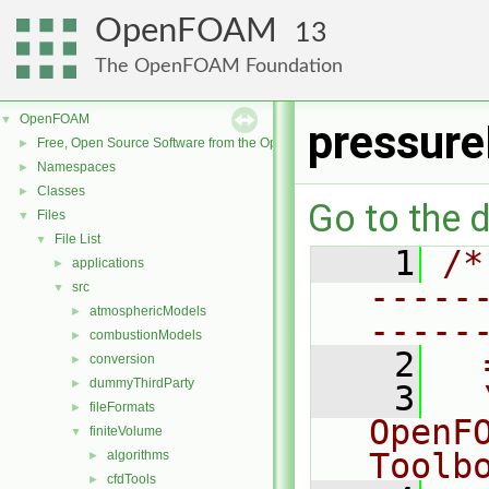
OpenFOAM
13
The OpenFOAM Foundation
OpenFOAM
▼
pressure
Free, Open Source Software from the OpenFOAM Foundation
►
Namespaces
►
Classes
►
Go to the d
Files
▼
File List
▼
    1
/*
applications
►
-----
src
▼
atmosphericModels
►
-----
combustionModels
►
    2
  
conversion
►
dummyThirdParty
►
    3
  
fileFormats
►
OpenF
finiteVolume
▼
Toolb
algorithms
►
cfdTools
►