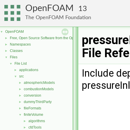
OpenFOAM
13
The OpenFOAM Foundation
OpenFOAM
▼
pressure
Free, Open Source Software from the OpenFOAM Foundation
►
Namespaces
►
File Ref
Classes
►
Files
▼
File List
▼
Include de
applications
►
src
▼
pressureIn
atmosphericModels
►
combustionModels
►
conversion
►
dummyThirdParty
►
fileFormats
►
finiteVolume
▼
algorithms
►
cfdTools
►