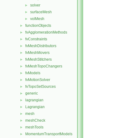
solver
►
surfaceMesh
►
volMesh
►
functionObjects
►
fvAgglomerationMethods
►
fvConstraints
►
fvMeshDistributors
►
fvMeshMovers
►
fvMeshStitchers
►
fvMeshTopoChangers
►
fvModels
►
fvMotionSolver
►
fvTopoSetSources
►
generic
►
lagrangian
►
Lagrangian
►
mesh
►
meshCheck
►
meshTools
►
MomentumTransportModels
►