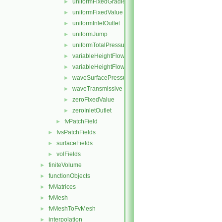
uniformFixedGradient
►
uniformFixedValue
►
uniformInletOutlet
►
uniformJump
►
uniformTotalPressure
►
variableHeightFlowRate
►
variableHeightFlowRateInletVelocity
►
waveSurfacePressure
►
waveTransmissive
►
zeroFixedValue
►
zeroInletOutlet
►
fvPatchField
►
fvsPatchFields
►
surfaceFields
►
volFields
►
finiteVolume
►
functionObjects
►
fvMatrices
►
fvMesh
►
fvMeshToFvMesh
►
interpolation
►