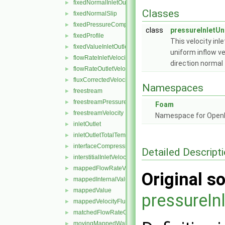
fixedNormalInletOutletVelocity
►
Classes
fixedNormalSlip
►
fixedPressureCompressibleDensity
►
class
pressureInletUn
fixedProfile
►
This velocity inl
fixedValueInletOutlet
►
uniform inflow ve
flowRateInletVelocity
►
direction normal
flowRateOutletVelocity
►
fluxCorrectedVelocity
►
Namespaces
freestream
►
freestreamPressure
►
Foam
freestreamVelocity
►
Namespace for Ope
inletOutlet
►
inletOutletTotalTemperature
►
interfaceCompression
►
Detailed Descript
interstitialInletVelocity
►
mappedFlowRateVelocity
►
Original so
mappedInternalValue
►
mappedValue
►
pressureIn
mappedVelocityFlux
►
matchedFlowRateOutletVelocity
►
movingMappedWallVelocity
►