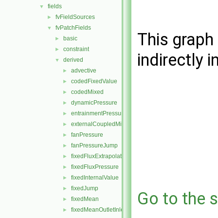
fields
▼
fvFieldSources
►
fvPatchFields
▼
This graph 
basic
►
constraint
►
indirectly i
derived
▼
advective
►
codedFixedValue
►
codedMixed
►
dynamicPressure
►
entrainmentPressure
►
externalCoupledMixed
►
fanPressure
►
fanPressureJump
►
fixedFluxExtrapolatedPressure
►
fixedFluxPressure
►
fixedInternalValue
►
fixedJump
►
Go to the s
fixedMean
►
fixedMeanOutletInlet
►