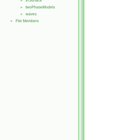
triSurface
►
twoPhaseModels
►
waves
►
File Members
►