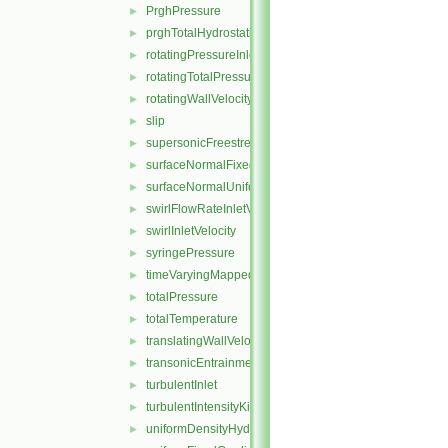
PrghPressure
►
prghTotalHydrostaticPressure
►
rotatingPressureInletOutletVelocity
►
rotatingTotalPressure
►
rotatingWallVelocity
►
slip
►
supersonicFreestream
►
surfaceNormalFixedValue
►
surfaceNormalUniformFixedValue
►
swirlFlowRateInletVelocity
►
swirlInletVelocity
►
syringePressure
►
timeVaryingMappedFixedValue
►
totalPressure
►
totalTemperature
►
translatingWallVelocity
►
transonicEntrainmentPressure
►
turbulentInlet
►
turbulentIntensityKineticEnergyInlet
►
uniformDensityHydrostaticPressure
►