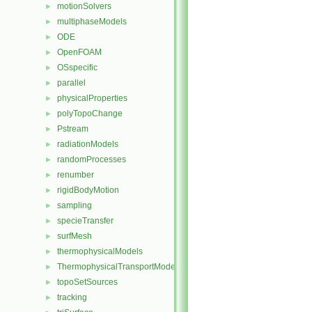
motionSolvers
►
multiphaseModels
►
ODE
►
OpenFOAM
►
OSspecific
►
parallel
►
physicalProperties
►
polyTopoChange
►
Pstream
►
radiationModels
►
randomProcesses
►
renumber
►
rigidBodyMotion
►
sampling
►
specieTransfer
►
surfMesh
►
thermophysicalModels
►
ThermophysicalTransportModels
►
topoSetSources
►
tracking
►