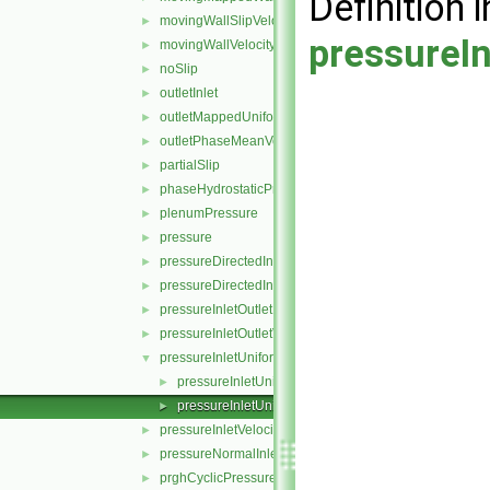
Definition i
movingWallSlipVelocity
►
pressureI
movingWallVelocity
►
noSlip
►
outletInlet
►
outletMappedUniformInlet
►
outletPhaseMeanVelocity
►
partialSlip
►
phaseHydrostaticPressure
►
plenumPressure
►
pressure
►
pressureDirectedInletOutletVelocity
►
pressureDirectedInletVelocity
►
pressureInletOutletParSlipVelocity
►
pressureInletOutletVelocity
►
pressureInletUniformVelocity
▼
pressureInletUniformVelocityFvPatchVectorField.C
►
pressureInletUniformVelocityFvPatchVectorField.H
►
pressureInletVelocity
►
pressureNormalInletOutletVelocity
►
prghCyclicPressure
►