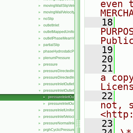
even 
movingWallSlipVelocity
►
MERCH
movingWallVelocity
►
noSlip
►
   18
  
outletInlet
►
PURPO
outletMappedUniformInlet
►
Publi
outletPhaseMeanVelocity
►
partialSlip
►
   19
  
phaseHydrostaticPressure
►
   20
plenumPressure
►
pressure
►
   21
  
pressureDirectedInletOutletVelocity
►
a cop
pressureDirectedInletVelocity
►
Licen
pressureInletOutletParSlipVelocity
►
pressureInletOutletVelocity
▼
   22
  
pressureInletOutletVelocityFvPatchVectorField.C
►
not, s
pressureInletOutletVelocityFvPatchVectorField.H
►
pressureInletUniformVelocity
►
<http
pressureInletVelocity
►
   23
pressureNormalInletOutletVelocity
►
   24
\*
prghCyclicPressure
►