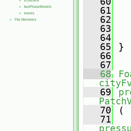
   60
   
triSurface
►
twoPhaseModels
►
   61
waves
►
   62
   
File Members
►
   63
   
   64
   
   65
 }
   66
   67
   68
Fo
cityF
   69
pr
Patch
   70
 (
   71
press