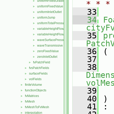
uniformFixedGradient
►
* * *
uniformFixedValue
►
   33
uniformInletOutlet
►
   34
Fo
uniformJump
►
uniformTotalPressure
►
cityF
variableHeightFlowRate
►
   35
pr
variableHeightFlowRateInletVelocity
►
waveSurfacePressure
►
Patch
waveTransmissive
►
   36
 (
zeroFixedValue
►
   37
zeroInletOutlet
►
fvPatchField
►
   38
fvsPatchFields
►
Dimens
surfaceFields
►
volFields
►
volMe
finiteVolume
►
   39
functionObjects
►
fvMatrices
   40
 )
►
fvMesh
►
   41
 :
fvMeshToFvMesh
►
interpolation
►