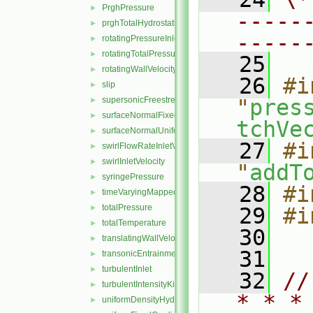
PrghPressure
►
-----
prghTotalHydrostaticPressure
►
-----
rotatingPressureInletOutletVelocity
►
rotatingTotalPressure
►
   25
rotatingWallVelocity
►
   26
#i
slip
►
supersonicFreestream
"
pres
►
surfaceNormalFixedValue
►
tchVe
surfaceNormalUniformFixedValue
►
   27
#i
swirlFlowRateInletVelocity
►
swirlInletVelocity
►
"
addT
syringePressure
►
   28
#i
timeVaryingMappedFixedValue
►
totalPressure
►
   29
#i
totalTemperature
►
   30
translatingWallVelocity
►
   31
transonicEntrainmentPressure
►
turbulentInlet
►
   32
//
turbulentIntensityKineticEnergyInlet
►
* * *
uniformDensityHydrostaticPressure
►