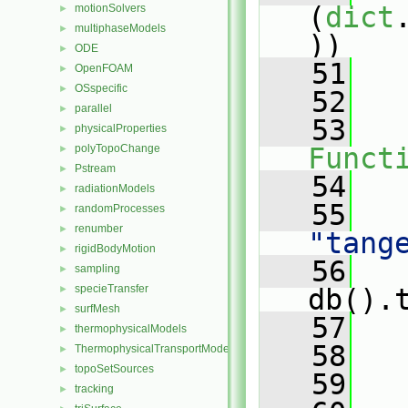
(
dict
motionSolvers
►
multiphaseModels
►
))
ODE
►
   51
   
OpenFOAM
►
OSspecific
►
   52
   
parallel
►
   53
physicalProperties
►
polyTopoChange
Funct
►
Pstream
►
   54
   
radiationModels
►
   55
randomProcesses
►
renumber
►
"tang
rigidBodyMotion
►
   56
sampling
►
specieTransfer
►
db().
surfMesh
►
   57
thermophysicalModels
►
   58
ThermophysicalTransportModels
►
topoSetSources
►
   59
   
tracking
►