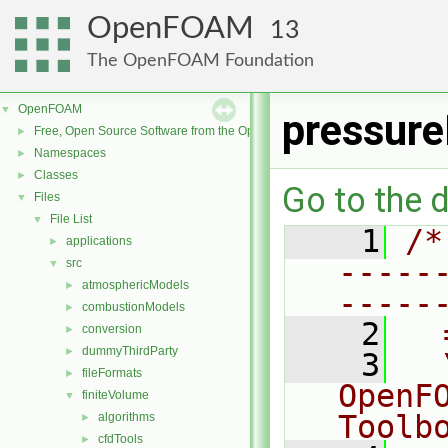
OpenFOAM
13
The OpenFOAM Foundation
OpenFOAM
▼
pressure
Free, Open Source Software from the OpenFOAM Foundation
►
Namespaces
►
Classes
►
Go to the d
Files
▼
File List
▼
    1
/*
applications
►
-----
src
▼
atmosphericModels
►
-----
combustionModels
►
    2
  
conversion
►
dummyThirdParty
►
    3
  
fileFormats
►
OpenF
finiteVolume
▼
Toolb
algorithms
►
cfdTools
►