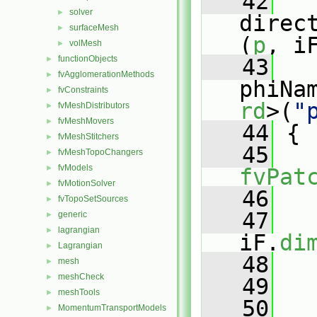
   42
solver
►
direc
surfaceMesh
►
(
p
, i
volMesh
►
functionObjects
►
   43
fvAgglomerationMethods
►
phiNa
fvConstraints
►
rd
>(
"
fvMeshDistributors
►
fvMeshMovers
►
   44
 {
fvMeshStitchers
►
   45
fvMeshTopoChangers
►
fvModels
►
fvPat
fvMotionSolver
►
   46
   
fvTopoSetSources
►
   47
generic
►
lagrangian
►
iF.
di
Lagrangian
►
   48
   
mesh
►
meshCheck
►
   49
meshTools
►
   50
MomentumTransportModels
►