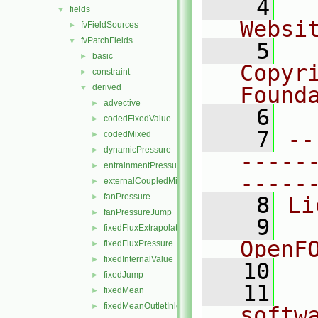
    4
  
fields
▼
Websi
fvFieldSources
►
fvPatchFields
▼
    5
  
basic
►
Copyr
constraint
►
derived
Found
▼
advective
►
    6
  
codedFixedValue
►
    7
--
codedMixed
►
dynamicPressure
►
-----
entrainmentPressure
►
-----
externalCoupledMixed
►
fanPressure
►
    8
Li
fanPressureJump
►
    9
  
fixedFluxExtrapolatedPressure
►
OpenF
fixedFluxPressure
►
fixedInternalValue
►
   10
fixedJump
►
   11
  
fixedMean
►
fixedMeanOutletInlet
►
softw