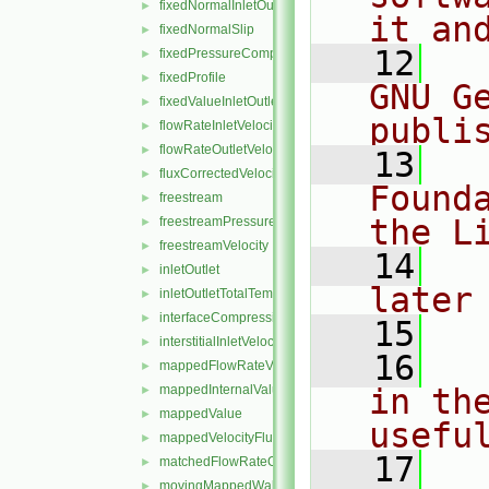
fixedNormalInletOutletVelocity
►
it an
fixedNormalSlip
►
   12
  
fixedPressureCompressibleDensity
►
fixedProfile
►
GNU G
fixedValueInletOutlet
►
publi
flowRateInletVelocity
►
flowRateOutletVelocity
►
   13
  
fluxCorrectedVelocity
►
Found
freestream
►
the L
freestreamPressure
►
freestreamVelocity
►
   14
  
inletOutlet
►
later
inletOutletTotalTemperature
►
interfaceCompression
►
   15
interstitialInletVelocity
►
   16
  
mappedFlowRateVelocity
►
mappedInternalValue
in the
►
mappedValue
►
usefu
mappedVelocityFlux
►
   17
  
matchedFlowRateOutletVelocity
►
movingMappedWallVelocity
►