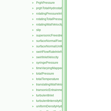
PrghPressure
►
prghTotalHydrostaticPressure
►
rotatingPressureInletOutletVelocity
►
rotatingTotalPressure
►
rotatingWallVelocity
►
slip
►
supersonicFreestream
►
surfaceNormalFixedValue
►
surfaceNormalUniformFixedValue
►
swirlFlowRateInletVelocity
►
swirlInletVelocity
►
syringePressure
►
timeVaryingMappedFixedValue
►
totalPressure
►
totalTemperature
►
translatingWallVelocity
►
transonicEntrainmentPressure
►
turbulentInlet
►
turbulentIntensityKineticEnergyInlet
►
uniformDensityHydrostaticPressure
►