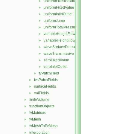
uniformFixedGradient
►
uniformFixedValue
►
uniformInletOutlet
►
uniformJump
►
uniformTotalPressure
►
variableHeightFlowRate
►
variableHeightFlowRateInletVelocity
►
waveSurfacePressure
►
waveTransmissive
►
zeroFixedValue
►
zeroInletOutlet
►
fvPatchField
►
fvsPatchFields
►
surfaceFields
►
volFields
►
finiteVolume
►
functionObjects
►
fvMatrices
►
fvMesh
►
fvMeshToFvMesh
►
interpolation
►