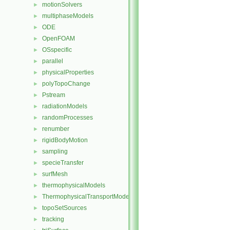
motionSolvers
►
multiphaseModels
►
ODE
►
OpenFOAM
►
OSspecific
►
parallel
►
physicalProperties
►
polyTopoChange
►
Pstream
►
radiationModels
►
randomProcesses
►
renumber
►
rigidBodyMotion
►
sampling
►
specieTransfer
►
surfMesh
►
thermophysicalModels
►
ThermophysicalTransportModels
►
topoSetSources
►
tracking
►