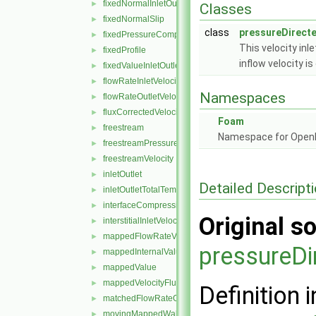
fixedNormalInletOutletVelocity
►
Classes
fixedNormalSlip
►
class
pressureDirecte
fixedPressureCompressibleDensity
►
This velocity inl
fixedProfile
►
inflow velocity is
fixedValueInletOutlet
►
flowRateInletVelocity
►
Namespaces
flowRateOutletVelocity
►
fluxCorrectedVelocity
►
Foam
freestream
►
Namespace for Ope
freestreamPressure
►
freestreamVelocity
►
inletOutlet
►
Detailed Descript
inletOutletTotalTemperature
►
interfaceCompression
►
Original so
interstitialInletVelocity
►
mappedFlowRateVelocity
►
pressureDi
mappedInternalValue
►
mappedValue
►
mappedVelocityFlux
►
Definition i
matchedFlowRateOutletVelocity
►
movingMappedWallVelocity
►