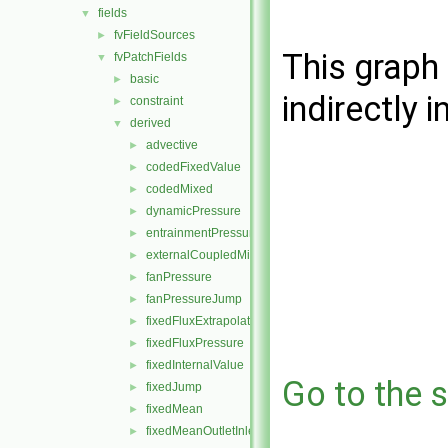
fields
▼
fvFieldSources
►
This graph 
fvPatchFields
▼
basic
►
indirectly i
constraint
►
derived
▼
advective
►
codedFixedValue
►
codedMixed
►
dynamicPressure
►
entrainmentPressure
►
externalCoupledMixed
►
fanPressure
►
fanPressureJump
►
fixedFluxExtrapolatedPressure
►
fixedFluxPressure
►
fixedInternalValue
►
Go to the s
fixedJump
►
fixedMean
►
fixedMeanOutletInlet
►