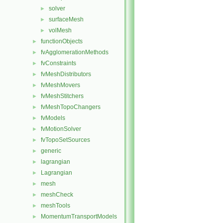
solver
►
surfaceMesh
►
volMesh
►
functionObjects
►
fvAgglomerationMethods
►
fvConstraints
►
fvMeshDistributors
►
fvMeshMovers
►
fvMeshStitchers
►
fvMeshTopoChangers
►
fvModels
►
fvMotionSolver
►
fvTopoSetSources
►
generic
►
lagrangian
►
Lagrangian
►
mesh
►
meshCheck
►
meshTools
►
MomentumTransportModels
►