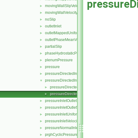
pressureDi
movingWallSlipVelocity
►
movingWallVelocity
►
noSlip
►
outletInlet
►
outletMappedUniformInlet
►
outletPhaseMeanVelocity
►
partialSlip
►
phaseHydrostaticPressure
►
plenumPressure
►
pressure
►
pressureDirectedInletOutletVelocity
►
pressureDirectedInletVelocity
▼
pressureDirectedInletVelocityFvPatchVectorField.C
►
pressureDirectedInletVelocityFvPatchVectorField.H
►
pressureInletOutletParSlipVelocity
►
pressureInletOutletVelocity
►
pressureInletUniformVelocity
►
pressureInletVelocity
►
pressureNormalInletOutletVelocity
►
prghCyclicPressure
►