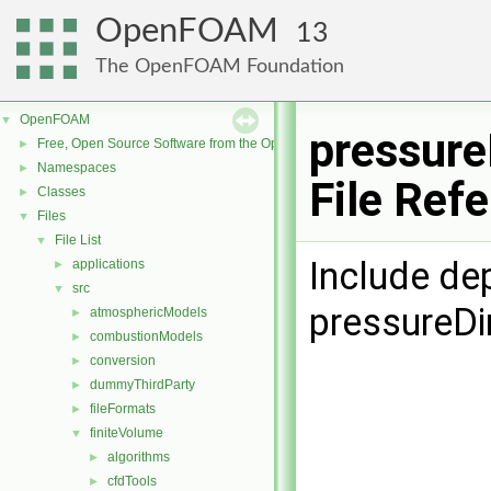
OpenFOAM
13
The OpenFOAM Foundation
OpenFOAM
▼
pressure
Free, Open Source Software from the OpenFOAM Foundation
►
Namespaces
►
File Ref
Classes
►
Files
▼
File List
▼
Include de
applications
►
src
▼
pressureDi
atmosphericModels
►
combustionModels
►
conversion
►
dummyThirdParty
►
fileFormats
►
finiteVolume
▼
algorithms
►
cfdTools
►