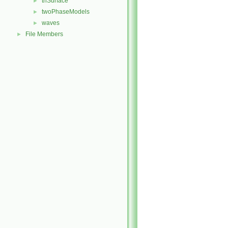
triSurface
►
twoPhaseModels
►
waves
►
File Members
►