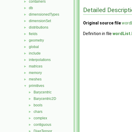
containers
►
db
►
Detailed Descript
dimensionedTypes
►
dimensionSet
►
Original source file
wordL
distributions
►
Definition in file
wordList
fields
►
geometry
►
global
►
include
►
interpolations
►
matrices
►
memory
►
meshes
►
primitives
▼
Barycentric
►
Barycentric2D
►
bools
►
chars
►
complex
►
contiguous
►
DiagTensor
►