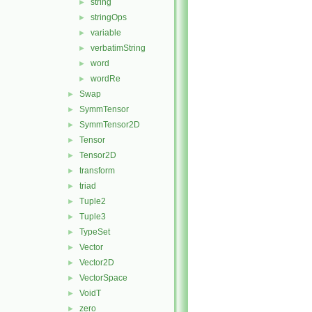
string
►
stringOps
►
variable
►
verbatimString
►
word
►
wordRe
►
Swap
►
SymmTensor
►
SymmTensor2D
►
Tensor
►
Tensor2D
►
transform
►
triad
►
Tuple2
►
Tuple3
►
TypeSet
►
Vector
►
Vector2D
►
VectorSpace
►
VoidT
►
zero
►