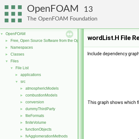
OpenFOAM
13
The OpenFOAM Foundation
OpenFOAM
▼
wordList.H File R
Free, Open Source Software from the OpenFOAM Foundation
►
Namespaces
►
Include dependency graph 
Classes
►
Files
▼
File List
▼
applications
►
src
▼
atmosphericModels
►
combustionModels
►
conversion
This graph shows which file
►
dummyThirdParty
►
fileFormats
►
finiteVolume
►
functionObjects
►
fvAgglomerationMethods
►