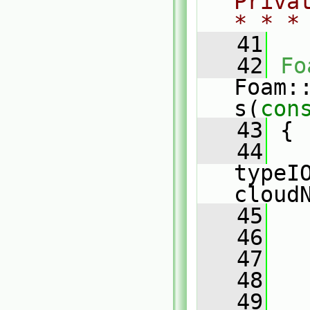
Priva
* * *
   41
   42
Fo
Foam:
s(
con
   43
 {
   44
typeI
cloud
   45
   
   46
   47
   
   48
   
   49