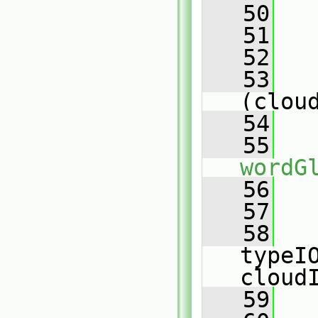
   50
   51
   
   52
   53
(clou
   54
   
   55
wordG
   56
   
   57
   58
typeIO
cloud
   59
   