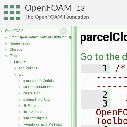
OpenFOAM
13
The OpenFOAM Foundation
OpenFOAM
▼
parcelCl
Free, Open Source Software from the OpenFOAM Foundation
►
Namespaces
►
Classes
►
Go to the d
Files
▼
File List
▼
    1
/*
applications
►
-----
src
▼
atmosphericModels
►
-----
combustionModels
►
    2
  
conversion
►
dummyThirdParty
►
    3
  
fileFormats
►
OpenF
finiteVolume
►
Toolb
functionObjects
►
fvAgglomerationMethods
►