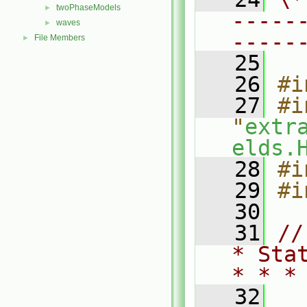
twoPhaseModels
►
-----
waves
►
-----
File Members
►
   25
   26
#i
   27
#i
"
extr
elds.
   28
#i
   29
#i
   30
   31
//
* Sta
* * *
   32