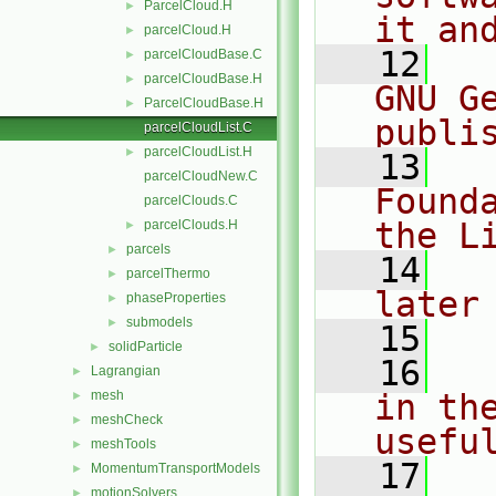
ParcelCloud.H
►
it an
parcelCloud.H
►
   12
  
parcelCloudBase.C
►
parcelCloudBase.H
►
GNU G
ParcelCloudBase.H
►
publi
parcelCloudList.C
parcelCloudList.H
►
   13
  
parcelCloudNew.C
Found
parcelClouds.C
the L
parcelClouds.H
►
parcels
►
   14
  
parcelThermo
►
later
phaseProperties
►
submodels
►
   15
solidParticle
►
   16
  
Lagrangian
►
mesh
in the
►
meshCheck
►
usefu
meshTools
►
   17
  
MomentumTransportModels
►
motionSolvers
►