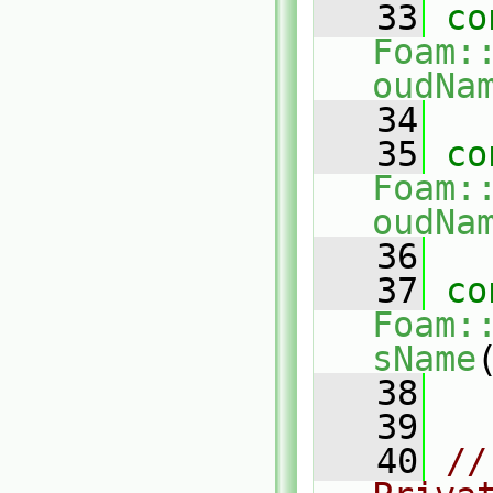
   33
co
Foam:
oudNa
   34
   35
co
Foam:
oudNa
   36
   37
co
Foam:
sName
   38
   39
   40
//