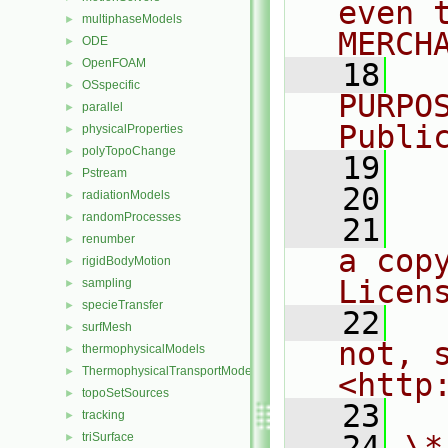
even 
multiphaseModels
►
MERCH
ODE
►
OpenFOAM
►
   18
  
OSspecific
►
PURPO
parallel
►
Publi
physicalProperties
►
polyTopoChange
►
   19
  
Pstream
►
   20
radiationModels
►
randomProcesses
►
   21
  
renumber
►
a cop
rigidBodyMotion
►
Licen
sampling
►
specieTransfer
►
   22
  
surfMesh
►
not, s
thermophysicalModels
►
ThermophysicalTransportModels
►
<http
topoSetSources
►
   23
tracking
►
   24
\*
triSurface
►