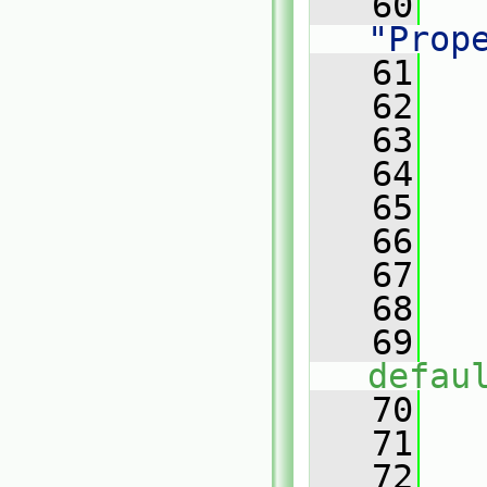
   60
"Prop
   61
   
   62
   
   63
   64
   65
   
   66
   67
   68
   
   69
defau
   70
   
   71
   72