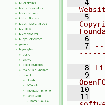
    4
  
fvConstraints
►
Websi
fvMeshDistributors
►
fvMeshMovers
►
    5
  
fvMeshStitchers
►
Copyr
fvMeshTopoChangers
►
fvModels
Found
►
fvMotionSolver
►
    6
  
fvTopoSetSources
►
    7
--
generic
►
lagrangian
▼
-----
basic
►
-----
DSMC
►
functionObjects
►
    8
Li
molecularDynamics
►
    9
  
parcel
▼
OpenF
clouds
►
fvModels
►
   10
integrationScheme
►
   11
  
parcelCloud
▼
parcelCloud.C
►
softw