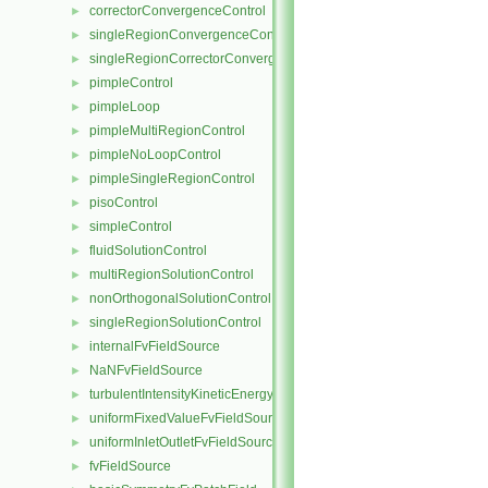
correctorConvergenceControl
►
singleRegionConvergenceControl
►
singleRegionCorrectorConvergenceControl
►
pimpleControl
►
pimpleLoop
►
pimpleMultiRegionControl
►
pimpleNoLoopControl
►
pimpleSingleRegionControl
►
pisoControl
►
simpleControl
►
fluidSolutionControl
►
multiRegionSolutionControl
►
nonOrthogonalSolutionControl
►
singleRegionSolutionControl
►
internalFvFieldSource
►
NaNFvFieldSource
►
turbulentIntensityKineticEnergyFvScalarFieldSource
►
uniformFixedValueFvFieldSource
►
uniformInletOutletFvFieldSource
►
fvFieldSource
►