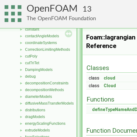
chemistryTabulationMethods
►
OpenFOAM
13
clouds
►
combustionModels
►
The OpenFOAM Foundation
compressible
►
constant
►
Foam::lagrangia
contactAngleModels
►
coordinateSystems
►
Reference
CorrectionLimitingMethods
►
cutPoly
►
cutTriTet
►
Classes
DampingModels
►
debug
►
class
cloud
decompositionConstraints
►
class
Cloud
decompositionMethods
►
diameterModels
►
Functions
diffusiveMassTransferModels
►
defineTypeNameAnd
distributions
►
dragModels
►
energyScalingFunctions
►
Function Documen
extrudeModels
►