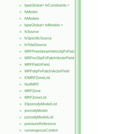
typeGlobal< fvConstraints >
►
fvModel
►
fvModels
►
typeGlobal< fvModels >
►
fvSource
►
fvSpecificSource
►
fvTotalSource
►
MRFFreestreamVelocityFvPatchVectorField
►
MRFnoSlipFvPatchVectorField
►
MRFPatchField
►
MRFslipFvPatchVectorField
►
IOMRFZoneList
►
NullMRF
►
MRFZone
►
MRFZoneList
►
IOporosityModelList
►
porosityModel
►
porosityModelList
►
pressureReference
►
convergenceControl
►