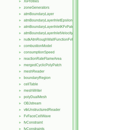
XiProfiles
►
zoneGenerators
►
atmBoundaryLayer
►
atmBoundaryLayerInletEpsilonFvPatchScalarField
►
atmBoundaryLayerInletKFvPatchScalarField
►
atmBoundaryLayerInletVelocityFvPatchVectorField
►
nutkAtmRoughWallFunctionFvPatchScalarField
►
combustionModel
►
consumptionSpeed
►
reactionRateFlameArea
►
mergedCyclicPolyPatch
►
meshReader
►
boundaryRegion
►
cellTable
►
meshWriter
►
polyDualMesh
►
OBJstream
►
vtkUnstructuredReader
►
FvFaceCellWave
►
fvConstraint
►
fvConstraints
►