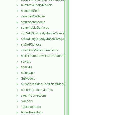
relativeVelocityModels
►
sampledSets
►
sampledSurfaces
►
saturationModels
►
searchableSurfaces
►
sixDoFRigidBodyMotionConstraints
►
sixDoFRigidBodyMotionRestraints
►
sixDoFSolvers
►
solidBodyMotionFunctions
►
solidThermophysicalTransportModels
►
solvers
►
species
►
stringOps
►
SuModels
►
surfaceTensionCoefficientModels
►
surfaceTensionModels
►
swarmCorrections
►
symbols
►
TableReaders
►
tetherPotentials
►