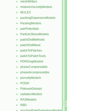
meshWriters
►
mixtureViscosityModels
►
MULES
►
packingDispersionModels
►
PackingModels
►
pairPotentials
►
ParticleStressModels
►
patchDistMethods
►
patchDistWave
►
patchToPatches
►
patchToPatchTools
►
PDRDragModels
►
phaseCompressible
►
phaseIncompressible
►
porosityModels
►
POSIX
►
PstreamGlobals
►
radiationModels
►
RASModels
►
RBD
►
reactionRateFlameAreaModels
►