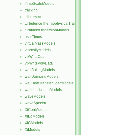
TimeScaleModels
►
tracking
►
triIntersect
►
turbulenceThermophysicalTransportModels
►
turbulentDispersionModels
►
userTimes
►
virtualMassModels
►
viscosityModels
►
vtkWriteOps
►
vtkWritePolyData
►
wallBoilingModels
►
wallDampingModels
►
wallHeatTransferCoeffModels
►
wallLubricationModels
►
waveModels
►
waveSpectra
►
XiCorrModels
►
XiEqModels
►
XiGModels
►
XiModels
►