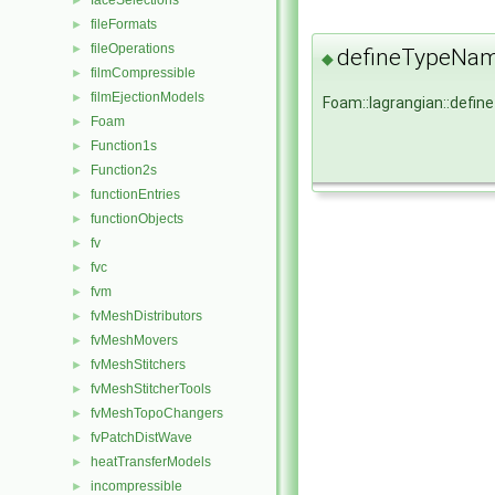
faceSelections
►
fileFormats
►
fileOperations
►
defineTypeNa
◆
filmCompressible
►
filmEjectionModels
►
Foam::lagrangian::def
Foam
►
Function1s
►
Function2s
►
functionEntries
►
functionObjects
►
fv
►
fvc
►
fvm
►
fvMeshDistributors
►
fvMeshMovers
►
fvMeshStitchers
►
fvMeshStitcherTools
►
fvMeshTopoChangers
►
fvPatchDistWave
►
heatTransferModels
►
incompressible
►