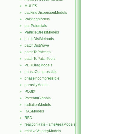
MULES
►
packingDispersionModels
►
PackingModels
►
pairPotentials
►
ParticleStressModels
►
patchDistMethods
►
patchDistWave
►
patchToPatches
►
patchToPatchTools
►
PDRDragModels
►
phaseCompressible
►
phaseIncompressible
►
porosityModels
►
POSIX
►
PstreamGlobals
►
radiationModels
►
RASModels
►
RBD
►
reactionRateFlameAreaModels
►
relativeVelocityModels
►