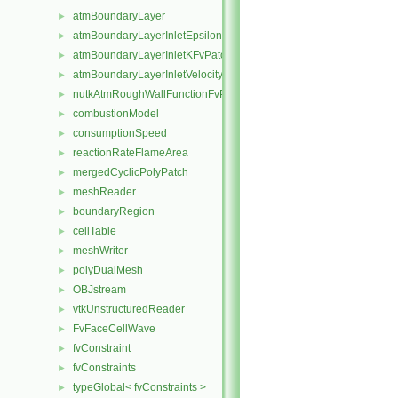
atmBoundaryLayer
►
atmBoundaryLayerInletEpsilonFvPatchScalarField
►
atmBoundaryLayerInletKFvPatchScalarField
►
atmBoundaryLayerInletVelocityFvPatchVectorField
►
nutkAtmRoughWallFunctionFvPatchScalarField
►
combustionModel
►
consumptionSpeed
►
reactionRateFlameArea
►
mergedCyclicPolyPatch
►
meshReader
►
boundaryRegion
►
cellTable
►
meshWriter
►
polyDualMesh
►
OBJstream
►
vtkUnstructuredReader
►
FvFaceCellWave
►
fvConstraint
►
fvConstraints
►
typeGlobal< fvConstraints >
►