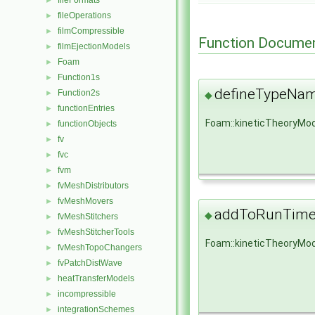
fileFormats
►
fileOperations
►
filmCompressible
►
Function Documen
filmEjectionModels
►
Foam
►
Function1s
►
defineTypeNa
Function2s
►
◆
functionEntries
►
Foam::kineticTheoryMo
functionObjects
►
fv
►
fvc
►
fvm
►
fvMeshDistributors
►
fvMeshMovers
►
addToRunTimeS
◆
fvMeshStitchers
►
fvMeshStitcherTools
►
Foam::kineticTheoryMod
fvMeshTopoChangers
►
fvPatchDistWave
►
heatTransferModels
►
incompressible
►
integrationSchemes
►