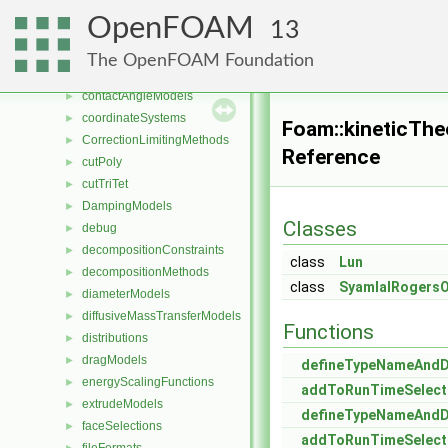
clouds
►
OpenFOAM
13
combustionModels
►
compressible
►
The OpenFOAM Foundation
constant
►
contactAngleModels
►
coordinateSystems
►
Foam::kineticTh
CorrectionLimitingMethods
►
Reference
cutPoly
►
cutTriTet
►
DampingModels
►
Classes
debug
►
decompositionConstraints
►
class
Lun
decompositionMethods
►
class
SyamlalRogersO
diameterModels
►
diffusiveMassTransferModels
►
Functions
distributions
►
dragModels
►
defineTypeNameAnd
energyScalingFunctions
►
addToRunTimeSelect
extrudeModels
►
defineTypeNameAnd
faceSelections
►
addToRunTimeSelect