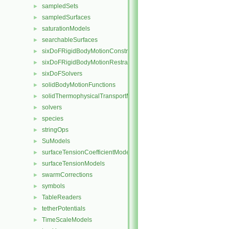
sampledSets
►
sampledSurfaces
►
saturationModels
►
searchableSurfaces
►
sixDoFRigidBodyMotionConstraints
►
sixDoFRigidBodyMotionRestraints
►
sixDoFSolvers
►
solidBodyMotionFunctions
►
solidThermophysicalTransportModels
►
solvers
►
species
►
stringOps
►
SuModels
►
surfaceTensionCoefficientModels
►
surfaceTensionModels
►
swarmCorrections
►
symbols
►
TableReaders
►
tetherPotentials
►
TimeScaleModels
►