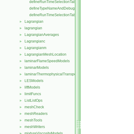
defineRunTimeSelectionTable
defineTypeNameAndDebug
defineRunTimeSelectionTable
Lagrangian
►
lagrangian
►
LagrangianAverages
►
Lagrangianc
►
Lagrangianm
►
LagrangianMeshLocation
►
laminarFlameSpeedModels
►
laminarModels
►
laminarThermophysicalTransportModels
►
LESModels
►
liftModels
►
limitFuncs
►
ListListOps
►
meshCheck
►
meshReaders
►
meshTools
►
meshWriters
►
mixtureViscosityModels
►