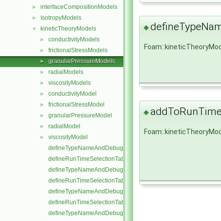
interfaceCompositionModels
►
IsotropyModels
►
defineTypeNa
◆
kineticTheoryModels
▼
conductivityModels
►
Foam::kineticTheoryMo
frictionalStressModels
►
granularPressureModels
►
radialModels
►
viscosityModels
►
conductivityModel
►
frictionalStressModel
►
addToRunTimeS
◆
granularPressureModel
►
radialModel
►
Foam::kineticTheoryMod
viscosityModel
►
defineTypeNameAndDebug
defineRunTimeSelectionTable
defineTypeNameAndDebug
defineRunTimeSelectionTable
defineTypeNameAndDebug
defineRunTimeSelectionTable
defineTypeNameAndDebug