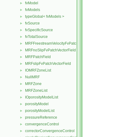
fvModel
►
fvModels
►
typeGlobal< fvModels >
►
fvSource
►
fvSpecificSource
►
fvTotalSource
►
MRFFreestreamVelocityFvPatchVectorField
►
MRFnoSlipFvPatchVectorField
►
MRFPatchField
►
MRFslipFvPatchVectorField
►
IOMRFZoneList
►
NullMRF
►
MRFZone
►
MRFZoneList
►
IOporosityModelList
►
porosityModel
►
porosityModelList
►
pressureReference
►
convergenceControl
►
correctorConvergenceControl
►