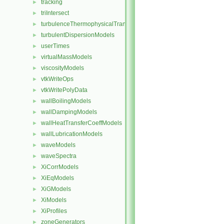
tracking
►
triIntersect
►
turbulenceThermophysicalTransportModels
►
turbulentDispersionModels
►
userTimes
►
virtualMassModels
►
viscosityModels
►
vtkWriteOps
►
vtkWritePolyData
►
wallBoilingModels
►
wallDampingModels
►
wallHeatTransferCoeffModels
►
wallLubricationModels
►
waveModels
►
waveSpectra
►
XiCorrModels
►
XiEqModels
►
XiGModels
►
XiModels
►
XiProfiles
►
zoneGenerators
►