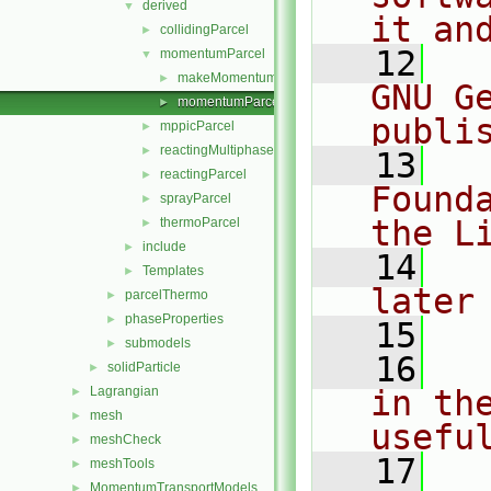
derived
▼
it an
collidingParcel
►
   12
  
momentumParcel
▼
makeMomentumParcelSubmodels.C
►
GNU G
momentumParcel.H
►
publi
mppicParcel
►
reactingMultiphaseParcel
►
   13
  
reactingParcel
►
Found
sprayParcel
►
the L
thermoParcel
►
include
►
   14
  
Templates
►
later
parcelThermo
►
phaseProperties
►
   15
submodels
►
   16
  
solidParticle
►
Lagrangian
in the
►
mesh
►
usefu
meshCheck
►
   17
  
meshTools
►
MomentumTransportModels
►