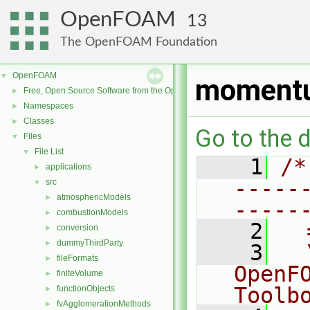
OpenFOAM
13
The OpenFOAM Foundation
OpenFOAM
▼
momentu
Free, Open Source Software from the OpenFOAM Foundation
►
Namespaces
►
Classes
►
Go to the d
Files
▼
File List
▼
    1
/*
applications
►
-----
src
▼
atmosphericModels
►
-----
combustionModels
►
    2
  
conversion
►
dummyThirdParty
►
    3
  
fileFormats
►
OpenF
finiteVolume
►
Toolb
functionObjects
►
fvAgglomerationMethods
►