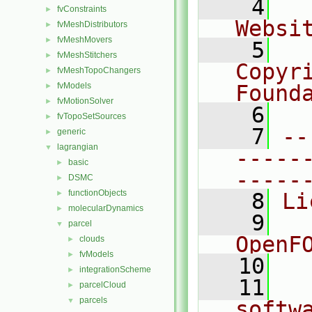
    4
  
fvConstraints
►
Websi
fvMeshDistributors
►
fvMeshMovers
►
    5
  
fvMeshStitchers
►
Copyr
fvMeshTopoChangers
►
fvModels
Found
►
fvMotionSolver
►
    6
  
fvTopoSetSources
►
    7
--
generic
►
lagrangian
▼
-----
basic
►
-----
DSMC
►
functionObjects
►
    8
Li
molecularDynamics
►
    9
  
parcel
▼
OpenF
clouds
►
fvModels
►
   10
integrationScheme
►
   11
  
parcelCloud
►
parcels
▼
softw