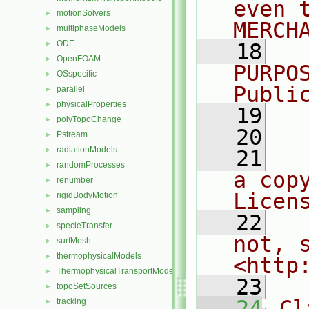
even 
motionSolvers
►
MERCH
multiphaseModels
►
ODE
►
   18
  
OpenFOAM
►
PURPO
OSspecific
►
Publi
parallel
►
physicalProperties
►
   19
  
polyTopoChange
►
   20
Pstream
►
radiationModels
►
   21
  
randomProcesses
►
a cop
renumber
►
Licen
rigidBodyMotion
►
sampling
►
   22
  
specieTransfer
►
not, s
surfMesh
►
thermophysicalModels
►
<http
ThermophysicalTransportModels
►
   23
topoSetSources
►
   24
Cl
tracking
►