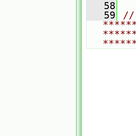
   58
   59
// 
*****
*****
*****