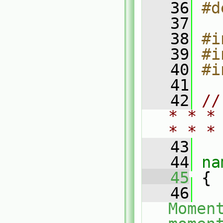
   36
#d
   37
   38
#i
   39
#i
   40
#i
   41
   42
//
* * *
* * *
   43
   44
na
   45
 {
   46
Momen