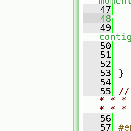
momen
   47
   48
   49
conti
   50
   
   51
   52
   
   53
 }
   54
   55
//
* * *
* * *
   56
   57
#e