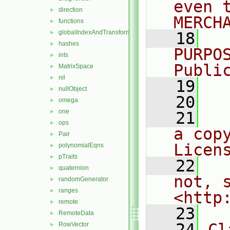
even 
direction
►
MERCH
functions
►
globalIndexAndTransform
►
   18
  
hashes
►
PURPO
ints
►
Publi
MatrixSpace
►
nil
►
   19
  
nullObject
►
   20
omega
►
one
►
   21
  
ops
►
a cop
Pair
►
Licen
polynomialEqns
►
pTraits
►
   22
  
quaternion
►
not, s
randomGenerator
►
ranges
►
<http
remote
►
   23
RemoteData
►
   24
Cl
RowVector
►