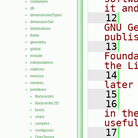
containers
►
it an
db
►
   12
  
dimensionedTypes
►
dimensionSet
►
GNU G
distributions
►
publi
fields
►
geometry
►
   13
  
global
►
Found
include
►
the L
interpolations
►
matrices
►
   14
  
memory
►
later
meshes
►
primitives
▼
   15
Barycentric
►
   16
  
Barycentric2D
►
bools
in the
►
chars
►
usefu
complex
►
   17
  
contiguous
►
DiagTensor
►