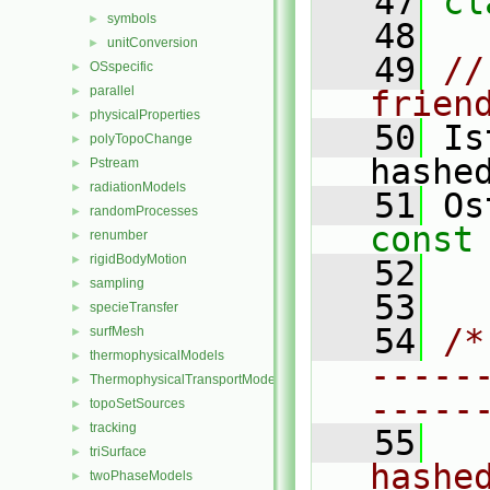
   47
cl
symbols
►
   48
unitConversion
►
   49
//
OSspecific
►
parallel
►
frien
physicalProperties
►
   50
 Is
polyTopoChange
►
hashe
Pstream
►
radiationModels
►
   51
 Os
randomProcesses
►
const
renumber
►
rigidBodyMotion
►
   52
sampling
►
   53
specieTransfer
►
   54
/*
surfMesh
►
thermophysicalModels
►
-----
ThermophysicalTransportModels
►
-----
topoSetSources
►
tracking
►
   55
  
triSurface
►
hashe
twoPhaseModels
►