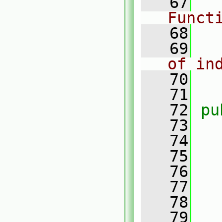
   67
Funct
   68
   69
of in
   70
   71
   72
pu
   73
   74
   75
   76
   77
   78
   79