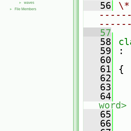
   56
\*
waves
►
File Members
►
-----
-----
   57
   58
cl
   59
 :
   60
   61
 {
   62
   63
   64
word>
   65
   66