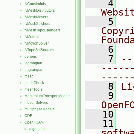
    4
  
fvConstraints
►
Websi
fvMeshDistributors
►
fvMeshMovers
►
    5
  
fvMeshStitchers
►
Copyr
fvMeshTopoChangers
►
fvModels
Found
►
fvMotionSolver
►
    6
  
fvTopoSetSources
►
    7
--
generic
►
lagrangian
►
-----
Lagrangian
►
-----
mesh
►
meshCheck
►
    8
Li
meshTools
►
    9
  
MomentumTransportModels
►
OpenF
motionSolvers
►
multiphaseModels
►
   10
ODE
►
   11
  
OpenFOAM
▼
algorithms
►
softw