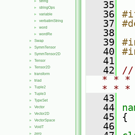
string
►
   35
stringOps
►
   36
#i
variable
►
   37
#d
verbatimString
►
word
►
   38
wordRe
►
   39
#i
Swap
►
SymmTensor
►
   40
#i
SymmTensor2D
►
   41
Tensor
►
   42
//
Tensor2D
►
transform
►
* * *
triad
►
* * *
Tuple2
►
Tuple3
►
   43
TypeSet
►
   44
na
Vector
►
Vector2D
   45
 {
►
VectorSpace
►
   46
VoidT
►
zero
►