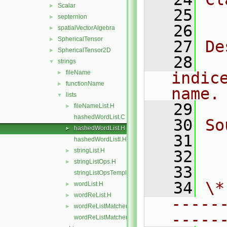
Scalar
►
   25
  
septernion
►
   26
spatialVectorAlgebra
►
SphericalTensor
►
   27
De
SphericalTensor2D
►
   28
  
strings
▼
fileName
indic
►
functionName
►
name.
lists
▼
   29
fileNameList.H
►
hashedWordList.C
   30
So
hashedWordList.H
►
   31
  
hashedWordListI.H
stringList.H
►
   32
  
stringListOps.H
►
   33
stringListOpsTemplates.C
   34
\*
wordList.H
►
wordReList.H
►
-----
wordReListMatcher.H
►
-----
wordReListMatcherI.H