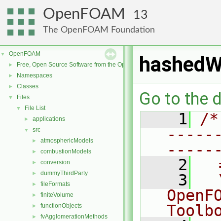
OpenFOAM
13
The OpenFOAM Foundation
OpenFOAM
▼
hashedW
Free, Open Source Software from the OpenFOAM Foundation
►
Namespaces
►
Classes
►
Go to the d
Files
▼
File List
▼
    1
/*
applications
►
-----
src
▼
atmosphericModels
►
-----
combustionModels
►
    2
  
conversion
►
dummyThirdParty
►
    3
  
fileFormats
►
OpenF
finiteVolume
►
Toolb
functionObjects
►
fvAgglomerationMethods
►