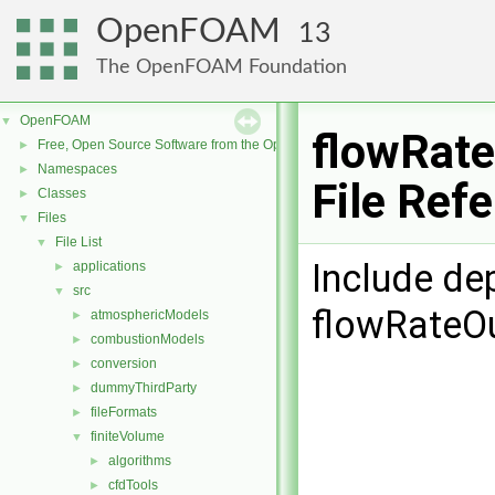
OpenFOAM
13
The OpenFOAM Foundation
OpenFOAM
▼
flowRate
Free, Open Source Software from the OpenFOAM Foundation
►
Namespaces
►
File Ref
Classes
►
Files
▼
File List
▼
Include de
applications
►
src
▼
flowRateOu
atmosphericModels
►
combustionModels
►
conversion
►
dummyThirdParty
►
fileFormats
►
finiteVolume
▼
algorithms
►
cfdTools
►