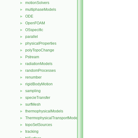
motionSolvers
►
multiphaseModels
►
ODE
►
OpenFOAM
►
OSspecific
►
parallel
►
physicalProperties
►
polyTopoChange
►
Pstream
►
radiationModels
►
randomProcesses
►
renumber
►
rigidBodyMotion
►
sampling
►
specieTransfer
►
surfMesh
►
thermophysicalModels
►
ThermophysicalTransportModels
►
topoSetSources
►
tracking
►