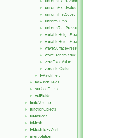
uniformFixedGradient
►
uniformFixedValue
►
uniformInletOutlet
►
uniformJump
►
uniformTotalPressure
►
variableHeightFlowRate
►
variableHeightFlowRateInletVelocity
►
waveSurfacePressure
►
waveTransmissive
►
zeroFixedValue
►
zeroInletOutlet
►
fvPatchField
►
fvsPatchFields
►
surfaceFields
►
volFields
►
finiteVolume
►
functionObjects
►
fvMatrices
►
fvMesh
►
fvMeshToFvMesh
►
interpolation
►