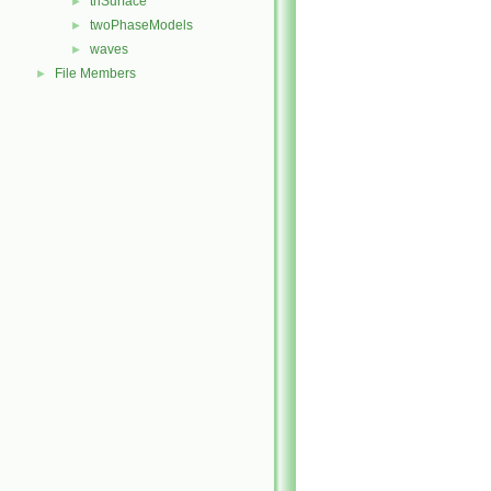
triSurface
►
twoPhaseModels
►
waves
►
File Members
►