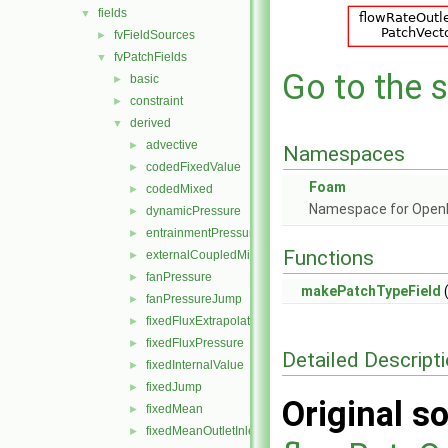
fields
▼
fvFieldSources
►
fvPatchFields
▼
Go to the s
basic
►
constraint
►
derived
▼
advective
►
Namespaces
codedFixedValue
►
Foam
codedMixed
►
Namespace for Ope
dynamicPressure
►
entrainmentPressure
►
Functions
externalCoupledMixed
►
fanPressure
►
makePatchTypeField
(
fanPressureJump
►
fixedFluxExtrapolatedPressure
►
fixedFluxPressure
►
Detailed Descript
fixedInternalValue
►
fixedJump
►
Original so
fixedMean
►
fixedMeanOutletInlet
►