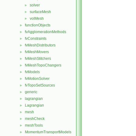
solver
►
surfaceMesh
►
volMesh
►
functionObjects
►
fvAgglomerationMethods
►
fvConstraints
►
fvMeshDistributors
►
fvMeshMovers
►
fvMeshStitchers
►
fvMeshTopoChangers
►
fvModels
►
fvMotionSolver
►
fvTopoSetSources
►
generic
►
lagrangian
►
Lagrangian
►
mesh
►
meshCheck
►
meshTools
►
MomentumTransportModels
►