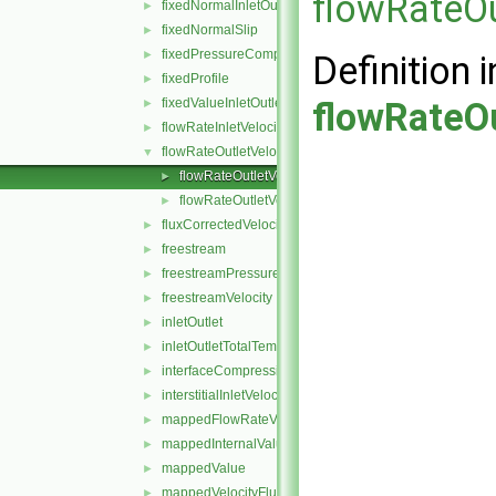
flowRateOu
fixedNormalInletOutletVelocity
►
fixedNormalSlip
►
fixedPressureCompressibleDensity
►
Definition i
fixedProfile
►
fixedValueInletOutlet
flowRateOu
►
flowRateInletVelocity
►
flowRateOutletVelocity
▼
flowRateOutletVelocityFvPatchVectorField.C
►
flowRateOutletVelocityFvPatchVectorField.H
►
fluxCorrectedVelocity
►
freestream
►
freestreamPressure
►
freestreamVelocity
►
inletOutlet
►
inletOutletTotalTemperature
►
interfaceCompression
►
interstitialInletVelocity
►
mappedFlowRateVelocity
►
mappedInternalValue
►
mappedValue
►
mappedVelocityFlux
►