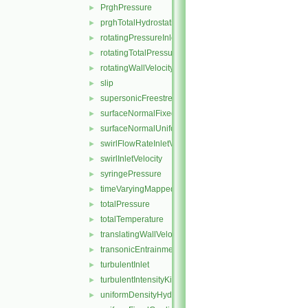
PrghPressure
►
prghTotalHydrostaticPressure
►
rotatingPressureInletOutletVelocity
►
rotatingTotalPressure
►
rotatingWallVelocity
►
slip
►
supersonicFreestream
►
surfaceNormalFixedValue
►
surfaceNormalUniformFixedValue
►
swirlFlowRateInletVelocity
►
swirlInletVelocity
►
syringePressure
►
timeVaryingMappedFixedValue
►
totalPressure
►
totalTemperature
►
translatingWallVelocity
►
transonicEntrainmentPressure
►
turbulentInlet
►
turbulentIntensityKineticEnergyInlet
►
uniformDensityHydrostaticPressure
►