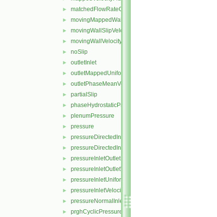
matchedFlowRateOutletVelocity
►
movingMappedWallVelocity
►
movingWallSlipVelocity
►
movingWallVelocity
►
noSlip
►
outletInlet
►
outletMappedUniformInlet
►
outletPhaseMeanVelocity
►
partialSlip
►
phaseHydrostaticPressure
►
plenumPressure
►
pressure
►
pressureDirectedInletOutletVelocity
►
pressureDirectedInletVelocity
►
pressureInletOutletParSlipVelocity
►
pressureInletOutletVelocity
►
pressureInletUniformVelocity
►
pressureInletVelocity
►
pressureNormalInletOutletVelocity
►
prghCyclicPressure
►