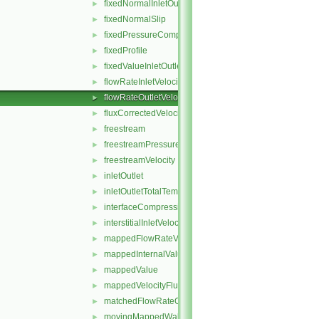
fixedNormalInletOutletVelocity
►
fixedNormalSlip
►
fixedPressureCompressibleDensity
►
fixedProfile
►
fixedValueInletOutlet
►
flowRateInletVelocity
►
flowRateOutletVelocity
►
fluxCorrectedVelocity
►
freestream
►
freestreamPressure
►
freestreamVelocity
►
inletOutlet
►
inletOutletTotalTemperature
►
interfaceCompression
►
interstitialInletVelocity
►
mappedFlowRateVelocity
►
mappedInternalValue
►
mappedValue
►
mappedVelocityFlux
►
matchedFlowRateOutletVelocity
►
movingMappedWallVelocity
►