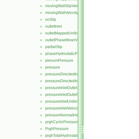
movingWallSlipVelocity
►
movingWallVelocity
►
noSlip
►
outletInlet
►
outletMappedUniformInlet
►
outletPhaseMeanVelocity
►
partialSlip
►
phaseHydrostaticPressure
►
plenumPressure
►
pressure
►
pressureDirectedInletOutletVelocity
►
pressureDirectedInletVelocity
►
pressureInletOutletParSlipVelocity
►
pressureInletOutletVelocity
►
pressureInletUniformVelocity
►
pressureInletVelocity
►
pressureNormalInletOutletVelocity
►
prghCyclicPressure
►
PrghPressure
►
prghTotalHydrostaticPressure
►