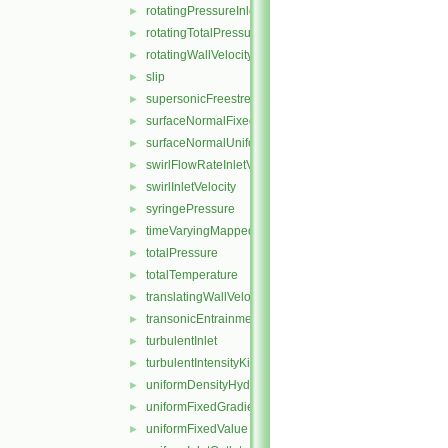
rotatingPressureInletOutletVelocity
►
rotatingTotalPressure
►
rotatingWallVelocity
►
slip
►
supersonicFreestream
►
surfaceNormalFixedValue
►
surfaceNormalUniformFixedValue
►
swirlFlowRateInletVelocity
►
swirlInletVelocity
►
syringePressure
►
timeVaryingMappedFixedValue
►
totalPressure
►
totalTemperature
►
translatingWallVelocity
►
transonicEntrainmentPressure
►
turbulentInlet
►
turbulentIntensityKineticEnergyInlet
►
uniformDensityHydrostaticPressure
►
uniformFixedGradient
►
uniformFixedValue
►