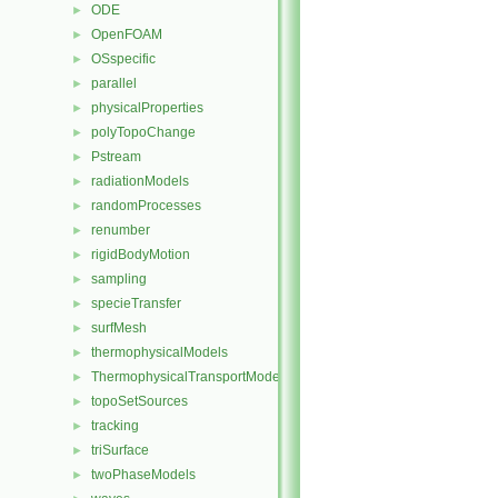
ODE
►
OpenFOAM
►
OSspecific
►
parallel
►
physicalProperties
►
polyTopoChange
►
Pstream
►
radiationModels
►
randomProcesses
►
renumber
►
rigidBodyMotion
►
sampling
►
specieTransfer
►
surfMesh
►
thermophysicalModels
►
ThermophysicalTransportModels
►
topoSetSources
►
tracking
►
triSurface
►
twoPhaseModels
►