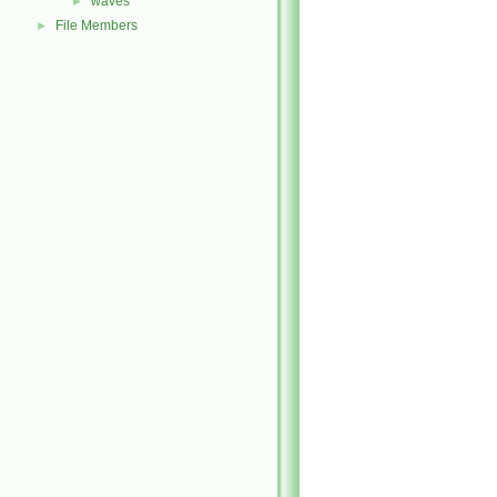
waves
►
File Members
►