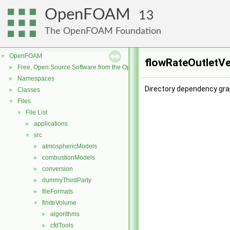
OpenFOAM
13
The OpenFOAM Foundation
OpenFOAM
▼
flowRateOutletVe
Free, Open Source Software from the OpenFOAM Foundation
►
Namespaces
►
Directory dependency gra
Classes
►
Files
▼
File List
▼
applications
►
src
▼
atmosphericModels
►
combustionModels
►
conversion
►
dummyThirdParty
►
fileFormats
►
finiteVolume
▼
algorithms
►
cfdTools
►