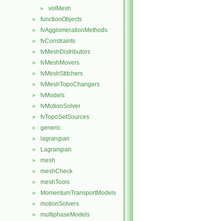
volMesh
►
functionObjects
►
fvAgglomerationMethods
►
fvConstraints
►
fvMeshDistributors
►
fvMeshMovers
►
fvMeshStitchers
►
fvMeshTopoChangers
►
fvModels
►
fvMotionSolver
►
fvTopoSetSources
►
generic
►
lagrangian
►
Lagrangian
►
mesh
►
meshCheck
►
meshTools
►
MomentumTransportModels
►
motionSolvers
►
multiphaseModels
►