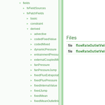
fields
▼
fvFieldSources
►
fvPatchFields
▼
basic
►
constraint
►
derived
▼
advective
►
Files
codedFixedValue
►
codedMixed
►
file
flowRateOutletVel
dynamicPressure
►
file
flowRateOutletVel
entrainmentPressure
►
externalCoupledMixed
►
fanPressure
►
fanPressureJump
►
fixedFluxExtrapolatedPressure
►
fixedFluxPressure
►
fixedInternalValue
►
fixedJump
►
fixedMean
►
fixedMeanOutletInlet
►