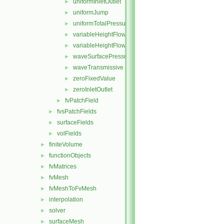
uniformInletOutlet
►
uniformJump
►
uniformTotalPressure
►
variableHeightFlowRate
►
variableHeightFlowRateInletVelocity
►
waveSurfacePressure
►
waveTransmissive
►
zeroFixedValue
►
zeroInletOutlet
►
fvPatchField
►
fvsPatchFields
►
surfaceFields
►
volFields
►
finiteVolume
►
functionObjects
►
fvMatrices
►
fvMesh
►
fvMeshToFvMesh
►
interpolation
►
solver
►
surfaceMesh
►