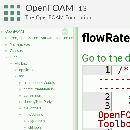
OpenFOAM
13
The OpenFOAM Foundation
OpenFOAM
▼
flowRate
Free, Open Source Software from the OpenFOAM Foundation
►
Namespaces
►
Classes
►
Go to the d
Files
▼
File List
▼
    1
/*
applications
►
-----
src
▼
atmosphericModels
►
-----
combustionModels
►
    2
  
conversion
►
dummyThirdParty
►
    3
  
fileFormats
►
OpenF
finiteVolume
▼
Toolb
algorithms
►
cfdTools
►