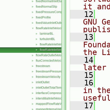
fixedNormalInletOutletVelocity
►
it an
fixedNormalSlip
►
   12
  
fixedPressureCompressibleDensity
►
fixedProfile
►
GNU G
fixedValueInletOutlet
►
publi
flowRateInletVelocity
▼
laminarBL
►
   13
  
turbulentBL
►
Found
flowRateInletVelocityFvPatchVectorField.C
►
the L
flowRateInletVelocityFvPatchVectorField.H
►
flowRateOutletVelocity
►
   14
  
fluxCorrectedVelocity
►
later
freestream
►
freestreamPressure
►
   15
freestreamVelocity
►
   16
  
inletOutlet
►
inletOutletTotalTemperature
in the
►
interfaceCompression
►
usefu
interstitialInletVelocity
►
   17
  
mappedFlowRateVelocity
►
mappedInternalValue
►