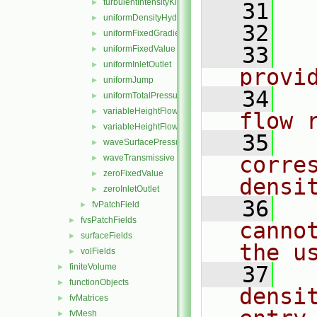
turbulentIntensityKineticEnergyInlet
►
   31
uniformDensityHydrostaticPressure
►
   32
  
uniformFixedGradient
►
   33
  
uniformFixedValue
►
uniformInletOutlet
►
provi
uniformJump
►
   34
  
uniformTotalPressure
►
variableHeightFlowRate
►
flow 
variableHeightFlowRateInletVelocity
►
   35
  
waveSurfacePressure
►
corre
waveTransmissive
►
zeroFixedValue
►
densi
zeroInletOutlet
►
   36
  
fvPatchField
►
fvsPatchFields
►
canno
surfaceFields
►
the u
volFields
►
finiteVolume
   37
  
►
functionObjects
►
densi
fvMatrices
►
fvMesh
►