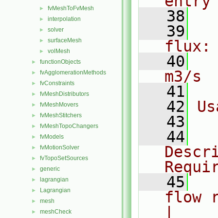
entry
fvMeshToFvMesh
►
   38
interpolation
►
   39
  
solver
►
surfaceMesh
►
flux:
volMesh
►
   40
  
functionObjects
►
m3/s
fvAgglomerationMethods
►
fvConstraints
►
   41
fvMeshDistributors
►
   42
Us
fvMeshMovers
►
fvMeshStitchers
►
   43
  
fvMeshTopoChangers
►
   44
  
fvModels
►
Descri
fvMotionSolver
►
fvTopoSetSources
►
Requi
generic
►
   45
  
lagrangian
►
Lagrangian
►
flow rat
mesh
►
|
meshCheck
►