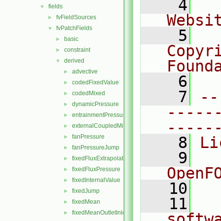
    4
  
fields
▼
Websi
fvFieldSources
►
fvPatchFields
▼
    5
  
basic
►
Copyr
constraint
►
derived
Found
▼
advective
►
    6
  
codedFixedValue
►
    7
--
codedMixed
►
dynamicPressure
►
-----
entrainmentPressure
►
-----
externalCoupledMixed
►
fanPressure
►
    8
Li
fanPressureJump
►
    9
  
fixedFluxExtrapolatedPressure
►
OpenF
fixedFluxPressure
►
fixedInternalValue
►
   10
fixedJump
►
   11
  
fixedMean
►
fixedMeanOutletInlet
►
softw