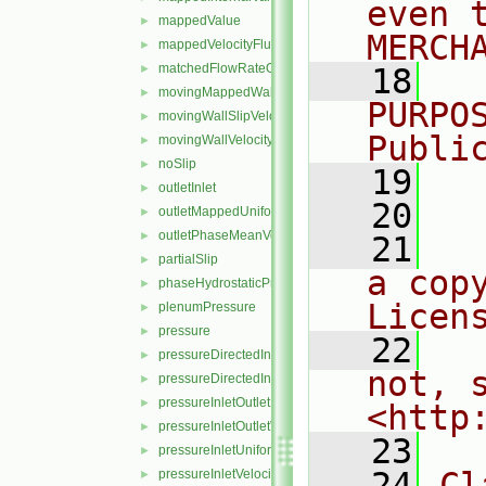
even 
mappedValue
►
MERCH
mappedVelocityFlux
►
matchedFlowRateOutletVelocity
►
   18
  
movingMappedWallVelocity
►
PURPO
movingWallSlipVelocity
►
Publi
movingWallVelocity
►
noSlip
►
   19
  
outletInlet
►
   20
outletMappedUniformInlet
►
outletPhaseMeanVelocity
►
   21
  
partialSlip
►
a cop
phaseHydrostaticPressure
►
Licen
plenumPressure
►
pressure
►
   22
  
pressureDirectedInletOutletVelocity
►
not, s
pressureDirectedInletVelocity
►
pressureInletOutletParSlipVelocity
►
<http
pressureInletOutletVelocity
►
   23
pressureInletUniformVelocity
►
   24
Cl
pressureInletVelocity
►