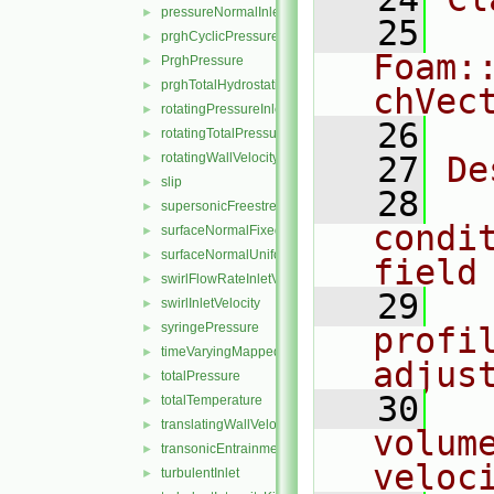
pressureNormalInletOutletVelocity
►
   25
prghCyclicPressure
►
Foam:
PrghPressure
►
prghTotalHydrostaticPressure
►
chVec
rotatingPressureInletOutletVelocity
►
   26
rotatingTotalPressure
►
rotatingWallVelocity
   27
De
►
slip
►
   28
  
supersonicFreestream
►
condi
surfaceNormalFixedValue
►
surfaceNormalUniformFixedValue
►
field
swirlFlowRateInletVelocity
►
   29
  
swirlInletVelocity
►
syringePressure
►
profil
timeVaryingMappedFixedValue
►
adjus
totalPressure
►
   30
  
totalTemperature
►
translatingWallVelocity
►
volum
transonicEntrainmentPressure
►
veloc
turbulentInlet
►