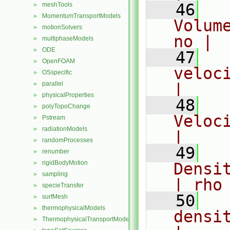
   46
  
meshTools
►
MomentumTransportModels
►
Volum
motionSolvers
►
no |
multiphaseModels
►
ODE
►
   47
  
OpenFOAM
►
velocity
OSspecific
►
parallel
|
►
physicalProperties
►
   48
  
polyTopoChange
►
Velocit
Pstream
►
radiationModels
►
|
randomProcesses
►
   49
  
renumber
►
rigidBodyMotion
►
Density
sampling
►
| rho
specieTransfer
►
   50
  
surfMesh
►
thermophysicalModels
►
density 
ThermophysicalTransportModels
►