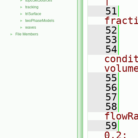
|
topoSetSources
►
tracking
►
   51
  
triSurface
►
fract
twoPhaseModels
►
   52
  
waves
►
File Members
►
   53
   54
  
condi
volum
   55
  
   56
  
   57
  
   58
     
flowR
   59
  
0.2;