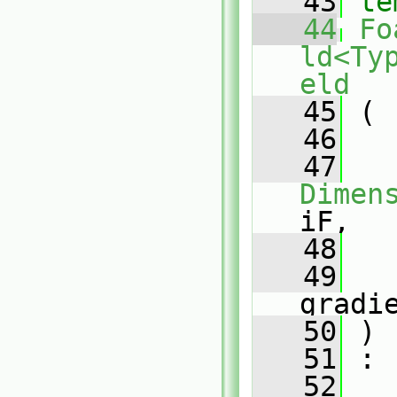
   43
te
   44
Fo
ld<Ty
eld
   45
 (
   46
   47
Dimen
iF,
   48
   49
gradi
   50
 )
   51
 :
   52