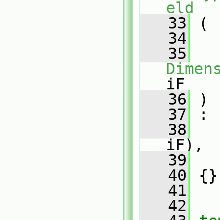
eld
   33
 (
   34
   35
Dimen
iF
   36
 )
   37
 :
   38
iF),
   39
   
   40
 {}
   41
   42