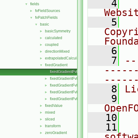
    4
  
fields
▼
Websi
fvFieldSources
►
fvPatchFields
▼
    5
  
basic
▼
Copyr
basicSymmetry
►
calculated
Found
►
coupled
►
    6
  
directionMixed
►
    7
--
extrapolatedCalculated
►
fixedGradient
▼
-----
fixedGradientFvPatchField.C
-----
fixedGradientFvPatchField.H
►
fixedGradientFvPatchFields.C
►
    8
Li
fixedGradientFvPatchFields.H
►
    9
  
fixedGradientFvPatchFieldsFwd.H
►
OpenF
fixedValue
►
mixed
►
   10
sliced
►
   11
  
transform
►
zeroGradient
►
softw