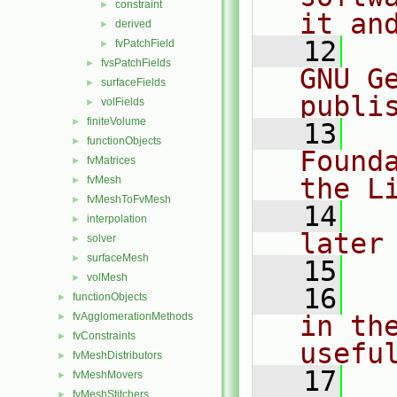
constraint
►
it an
derived
►
   12
  
fvPatchField
►
fvsPatchFields
►
GNU G
surfaceFields
►
publi
volFields
►
finiteVolume
►
   13
  
functionObjects
►
Found
fvMatrices
►
the L
fvMesh
►
fvMeshToFvMesh
►
   14
  
interpolation
►
later
solver
►
surfaceMesh
►
   15
volMesh
►
   16
  
functionObjects
►
fvAgglomerationMethods
in the
►
fvConstraints
►
usefu
fvMeshDistributors
►
   17
  
fvMeshMovers
►
fvMeshStitchers
►