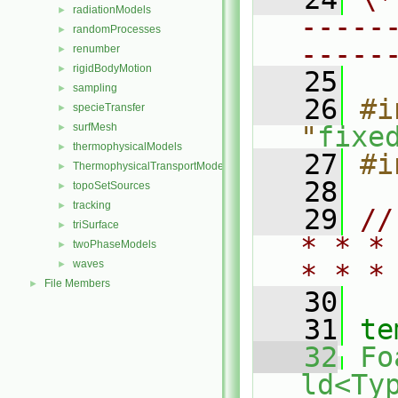
radiationModels
►
-----
randomProcesses
►
-----
renumber
►
rigidBodyMotion
►
   25
sampling
►
   26
#i
specieTransfer
►
surfMesh
"
fixe
►
thermophysicalModels
►
   27
#i
ThermophysicalTransportModels
►
   28
topoSetSources
►
tracking
►
   29
//
triSurface
►
* * *
twoPhaseModels
►
waves
►
* * *
File Members
►
   30
   31
te
   32
Fo
ld<Ty