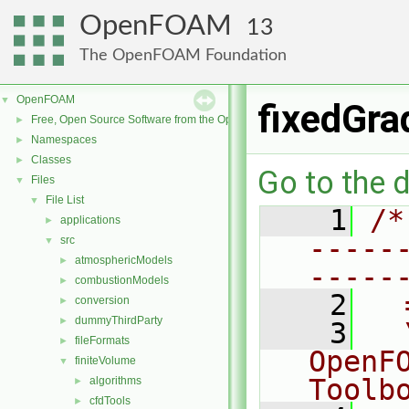
OpenFOAM
13
The OpenFOAM Foundation
OpenFOAM
▼
fixedGra
Free, Open Source Software from the OpenFOAM Foundation
►
Namespaces
►
Classes
►
Go to the d
Files
▼
File List
▼
    1
/*
applications
►
-----
src
▼
atmosphericModels
►
-----
combustionModels
►
    2
  
conversion
►
dummyThirdParty
►
    3
  
fileFormats
►
OpenF
finiteVolume
▼
Toolb
algorithms
►
cfdTools
►