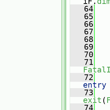
iF.
di
   64
   65
   66
   
   67
   68
   
   69
   70
   
   71
Fatal
   72
   
entry
   73
exit
(
   74
   