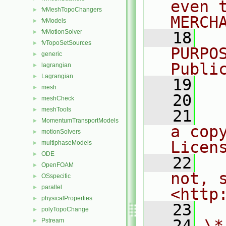
even 
fvMeshTopoChangers
►
MERCH
fvModels
►
fvMotionSolver
►
   18
  
fvTopoSetSources
►
PURPO
generic
►
Publi
lagrangian
►
Lagrangian
►
   19
  
mesh
►
   20
meshCheck
►
meshTools
►
   21
  
MomentumTransportModels
►
a cop
motionSolvers
►
Licen
multiphaseModels
►
ODE
►
   22
  
OpenFOAM
►
not, s
OSspecific
►
parallel
►
<http
physicalProperties
►
   23
polyTopoChange
►
   24
\*
Pstream
►