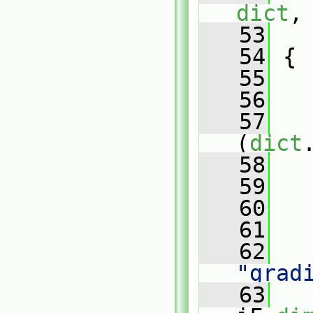
dict
,
   53
   
   54
 {
   55
   56
   
   57
(
dict
   58
   
   59
   
   60
   61
   
   62
"grad
   63