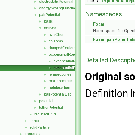
class
exponentialRepu
electrostaticPotential
►
energyScalingFunction
►
Namespaces
pairPotential
▼
basic
►
Foam
derived
▼
Namespace for Ope
azizChen
►
Foam::pairPotential
coulomb
►
dampedCoulomb
►
exponentialRepulsion
▼
Detailed Descript
exponentialRepulsion.C
►
exponentialRepulsion.H
►
Original so
lennardJones
►
maitlandSmith
►
noInteraction
►
Definition i
pairPotentialList
►
potential
►
tetherPotential
►
reducedUnits
►
parcel
►
solidParticle
►
Lagrangian
►