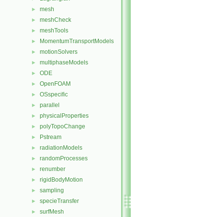
mesh
►
meshCheck
►
meshTools
►
MomentumTransportModels
►
motionSolvers
►
multiphaseModels
►
ODE
►
OpenFOAM
►
OSspecific
►
parallel
►
physicalProperties
►
polyTopoChange
►
Pstream
►
radiationModels
►
randomProcesses
►
renumber
►
rigidBodyMotion
►
sampling
►
specieTransfer
►
surfMesh
►