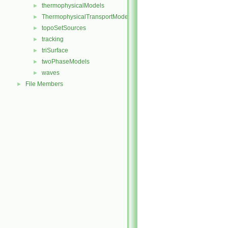
thermophysicalModels
►
ThermophysicalTransportModels
►
topoSetSources
►
tracking
►
triSurface
►
twoPhaseModels
►
waves
►
File Members
►