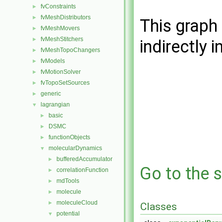
fvConstraints
►
fvMeshDistributors
►
This graph 
fvMeshMovers
►
fvMeshStitchers
►
indirectly i
fvMeshTopoChangers
►
fvModels
►
fvMotionSolver
►
fvTopoSetSources
►
generic
►
lagrangian
▼
basic
►
DSMC
►
functionObjects
►
molecularDynamics
▼
bufferedAccumulator
►
Go to the s
correlationFunction
►
mdTools
►
molecule
►
moleculeCloud
►
Classes
potential
▼