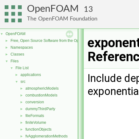
OpenFOAM
13
The OpenFOAM Foundation
OpenFOAM
▼
exponent
Free, Open Source Software from the OpenFOAM Foundation
►
Namespaces
►
Referen
Classes
►
Files
▼
File List
▼
Include de
applications
►
src
▼
exponentia
atmosphericModels
►
combustionModels
►
conversion
►
dummyThirdParty
►
fileFormats
►
finiteVolume
►
functionObjects
►
fvAgglomerationMethods
►