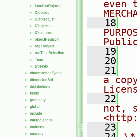
even 
functionObjects
►
MERCH
IOobject
►
IOobjectList
►
   18
  
IOobjects
►
PURPO
IOstreams
►
Publi
objectRegistry
►
regIOobject
►
   19
  
runTimeSelection
►
   20
Time
►
typeInfo
►
   21
  
dimensionedTypes
►
a cop
dimensionSet
►
Licen
distributions
►
fields
►
   22
  
geometry
►
not, s
global
►
include
►
<http
interpolations
►
   23
matrices
►
   24
\*
memory
►