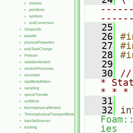
meshes
►
-----
primitives
►
-----
symbols
►
unitConversion
►
   25
OSspecific
►
   26
#i
parallel
►
physicalProperties
   27
#i
►
polyTopoChange
►
   28
#i
Pstream
►
   29
radiationModels
►
randomProcesses
►
   30
//
renumber
►
* Sta
rigidBodyMotion
►
sampling
►
* * *
specieTransfer
►
   31
surfMesh
►
   32
in
thermophysicalModels
►
ThermophysicalTransportModels
►
Foam:
topoSetSources
►
ies
tracking
►