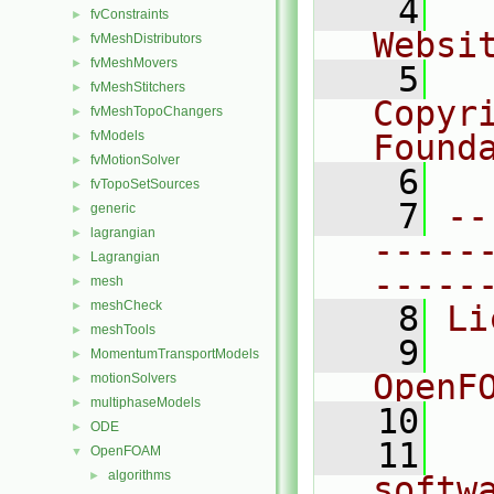
    4
  
fvConstraints
►
Websi
fvMeshDistributors
►
fvMeshMovers
►
    5
  
fvMeshStitchers
►
Copyr
fvMeshTopoChangers
►
fvModels
Found
►
fvMotionSolver
►
    6
  
fvTopoSetSources
►
    7
--
generic
►
lagrangian
►
-----
Lagrangian
►
-----
mesh
►
meshCheck
►
    8
Li
meshTools
►
    9
  
MomentumTransportModels
►
OpenF
motionSolvers
►
multiphaseModels
►
   10
ODE
►
   11
  
OpenFOAM
▼
algorithms
►
softw