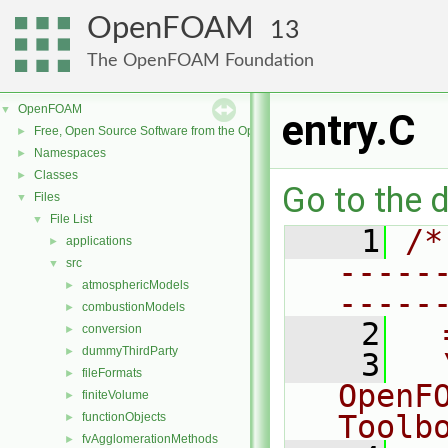
OpenFOAM
13
The OpenFOAM Foundation
OpenFOAM
▼
entry.C
Free, Open Source Software from the OpenFOAM Foundation
►
Namespaces
►
Classes
►
Go to the d
Files
▼
File List
▼
    1
/*
applications
►
-----
src
▼
atmosphericModels
►
-----
combustionModels
►
    2
  
conversion
►
dummyThirdParty
►
    3
  
fileFormats
►
OpenF
finiteVolume
►
Toolb
functionObjects
►
fvAgglomerationMethods
►