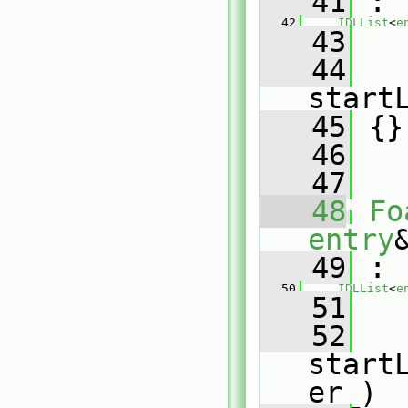
   41
 :
   42
IDLList
<
e
   43
   
   44
start
   45
 {}
   46
   47
   48
Fo
entry
   49
 :
   50
IDLList
<
e
   51
   
   52
start
er_)