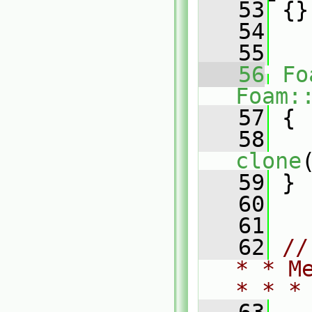
   53
 {}
   54
   55
   56
Fo
Foam:
   57
{
   58
clone
   59
 }
   60
   61
   62
//
* * M
* * *