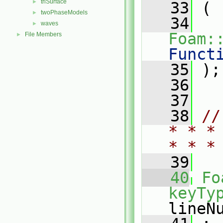
triSurface
►
   33
 (
twoPhaseModels
►
   34
waves
►
Foam:
File Members
►
Funct
   35
 );
   36
   37
   38
//
* * *
* * *
   39
   40
Fo
keyTy
lineN