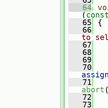
   63
   64
vo
(
cons
   65
 {
   66
to se
   67
   68
   
   69
   70
   
assig
   71
abort
   72
   
   73