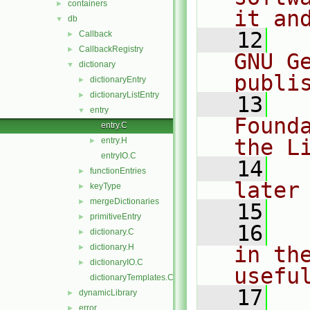
containers
►
it an
db
▼
   12
  
Callback
►
CallbackRegistry
►
GNU G
dictionary
▼
publi
dictionaryEntry
►
dictionaryListEntry
►
   13
  
entry
▼
Found
entry.C
the L
entry.H
►
entryIO.C
   14
  
functionEntries
►
later
keyType
►
mergeDictionaries
►
   15
primitiveEntry
►
   16
  
dictionary.C
►
dictionary.H
in the
►
dictionaryIO.C
►
usefu
dictionaryTemplates.C
   17
  
dynamicLibrary
►
error
►