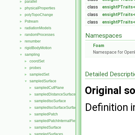
parallel
►
class
ensightPTraits<
physicalProperties
►
class
ensightPTraits
polyTopoChange
►
Pstream
►
class
ensightPTraits<
radiationModels
►
Namespaces
randomProcesses
►
renumber
►
Foam
rigidBodyMotion
►
Namespace for Ope
sampling
▼
coordSet
►
probes
►
Detailed Descript
sampledSet
►
sampledSurface
▼
Original so
sampledCutPlane
►
sampledDistanceSurface
►
sampledIsoSurface
►
Definition i
sampledIsoSurfaceSurface
►
sampledPatch
►
sampledPatchInternalField
►
sampledSurface
►
sampledSurfaces
►