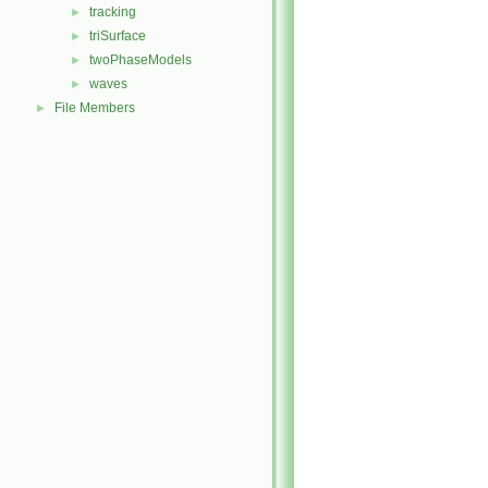
tracking
►
triSurface
►
twoPhaseModels
►
waves
►
File Members
►