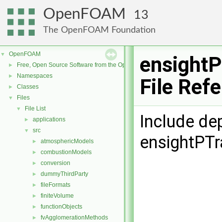
OpenFOAM
13
The OpenFOAM Foundation
OpenFOAM
▼
ensightP
Free, Open Source Software from the OpenFOAM Foundation
►
Namespaces
►
File Ref
Classes
►
Files
▼
File List
▼
Include de
applications
►
src
▼
ensightPTr
atmosphericModels
►
combustionModels
►
conversion
►
dummyThirdParty
►
fileFormats
►
finiteVolume
►
functionObjects
►
fvAgglomerationMethods
►