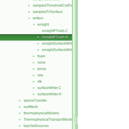
sampledThresholdCellFaces
►
sampledTriSurface
►
writers
▼
ensight
▼
ensightPTraits.C
ensightPTraits.H
►
ensightSurfaceWriter.C
►
ensightSurfaceWriter.H
►
foam
►
none
►
proxy
►
raw
►
vtk
►
surfaceWriter.C
►
surfaceWriter.H
►
specieTransfer
►
surfMesh
►
thermophysicalModels
►
ThermophysicalTransportModels
►
topoSetSources
►