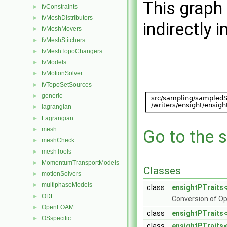
This graph 
fvConstraints
►
fvMeshDistributors
►
indirectly i
fvMeshMovers
►
fvMeshStitchers
►
fvMeshTopoChangers
►
fvModels
►
fvMotionSolver
►
fvTopoSetSources
►
generic
►
lagrangian
►
Lagrangian
►
mesh
►
Go to the s
meshCheck
►
meshTools
►
MomentumTransportModels
►
Classes
motionSolvers
►
multiphaseModels
►
class
ensightPTraits<
ODE
►
Conversion of 
OpenFOAM
►
class
ensightPTraits<
OSspecific
►
class
ensightPTraits<