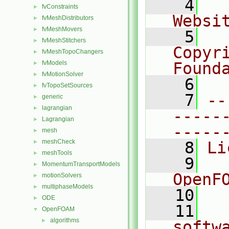
    4
  
fvConstraints
►
Websi
fvMeshDistributors
►
fvMeshMovers
►
    5
  
fvMeshStitchers
►
Copyr
fvMeshTopoChangers
►
fvModels
Found
►
fvMotionSolver
►
    6
  
fvTopoSetSources
►
    7
--
generic
►
lagrangian
►
-----
Lagrangian
►
-----
mesh
►
meshCheck
►
    8
Li
meshTools
►
    9
  
MomentumTransportModels
►
OpenF
motionSolvers
►
multiphaseModels
►
   10
ODE
►
   11
  
OpenFOAM
▼
algorithms
►
softw