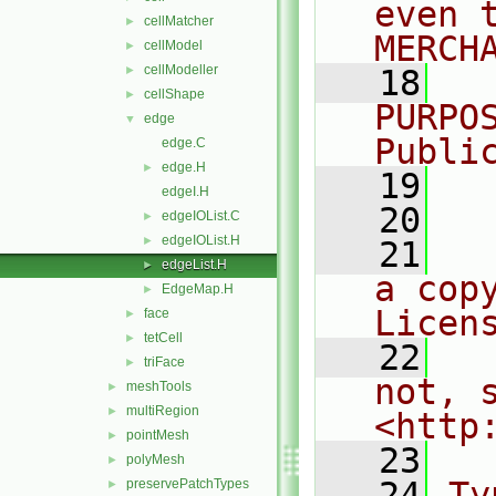
even 
cellMatcher
►
MERCH
cellModel
►
cellModeller
►
   18
  
cellShape
►
PURPO
edge
▼
Publi
edge.C
edge.H
►
   19
  
edgeI.H
   20
edgeIOList.C
►
edgeIOList.H
►
   21
  
edgeList.H
►
a cop
EdgeMap.H
►
Licen
face
►
tetCell
►
   22
  
triFace
►
not, s
meshTools
►
multiRegion
►
<http
pointMesh
►
   23
polyMesh
►
   24
Ty
preservePatchTypes
►