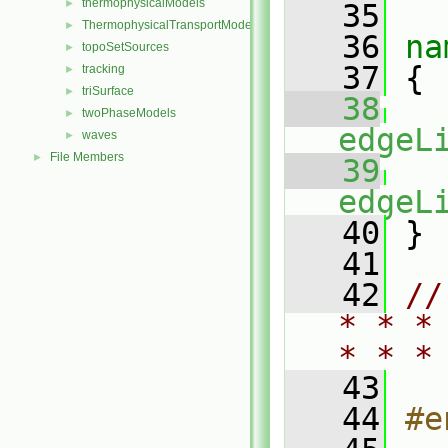
thermophysicalModels
►
   35
ThermophysicalTransportModels
►
   36
na
topoSetSources
►
   37
 {
tracking
►
triSurface
►
   38
twoPhaseModels
►
edgeL
waves
►
File Members
►
   39
edgeL
   40
 }
   41
   42
//
* * *
* * *
   43
   44
#e