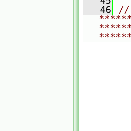
   45
   46
// 
*****
*****
*****