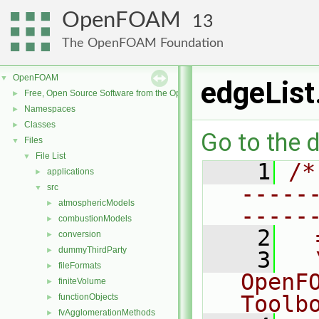
OpenFOAM
13
The OpenFOAM Foundation
OpenFOAM
▼
edgeList
Free, Open Source Software from the OpenFOAM Foundation
►
Namespaces
►
Classes
►
Go to the d
Files
▼
File List
▼
    1
/*
applications
►
-----
src
▼
atmosphericModels
►
-----
combustionModels
►
    2
  
conversion
►
dummyThirdParty
►
    3
  
fileFormats
►
OpenF
finiteVolume
►
Toolb
functionObjects
►
fvAgglomerationMethods
►