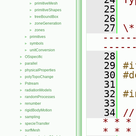
primitiveMesh
►
   25
  
primitiveShapes
►
   26
treeBoundBox
►
zoneGeneration
►
   27
\*
zones
►
-----
primitives
►
symbols
-----
►
unitConversion
►
   28
OSspecific
►
   29
#i
parallel
►
physicalProperties
►
   30
#d
polyTopoChange
►
   31
Pstream
►
radiationModels
►
   32
#i
randomProcesses
►
   33
renumber
►
   34
//
rigidBodyMotion
►
sampling
►
* * *
specieTransfer
►
* * *
surfMesh
►