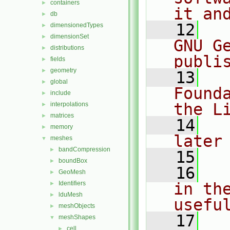
containers
►
it an
db
►
   12
  
dimensionedTypes
►
dimensionSet
►
GNU G
distributions
►
publi
fields
►
geometry
►
   13
  
global
►
Found
include
►
the L
interpolations
►
matrices
►
   14
  
memory
►
later
meshes
▼
bandCompression
►
   15
boundBox
►
   16
  
GeoMesh
►
Identifiers
in the
►
lduMesh
►
usefu
meshObjects
►
   17
  
meshShapes
▼
cell
►