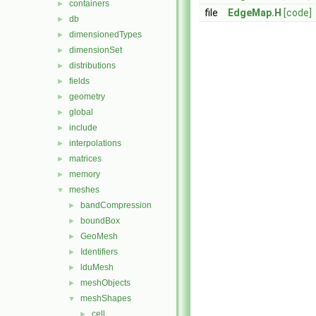
containers
►
file
EdgeMap.H
[code]
db
►
dimensionedTypes
►
dimensionSet
►
distributions
►
fields
►
geometry
►
global
►
include
►
interpolations
►
matrices
►
memory
►
meshes
▼
bandCompression
►
boundBox
►
GeoMesh
►
Identifiers
►
lduMesh
►
meshObjects
►
meshShapes
▼
cell
►