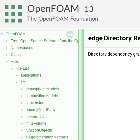
OpenFOAM
13
The OpenFOAM Foundation
OpenFOAM
▼
edge Directory R
Free, Open Source Software from the OpenFOAM Foundation
►
Namespaces
►
Directory dependency gra
Classes
►
Files
▼
File List
▼
applications
►
src
▼
atmosphericModels
►
combustionModels
►
conversion
►
dummyThirdParty
►
fileFormats
►
finiteVolume
►
functionObjects
►
fvAgglomerationMethods
►