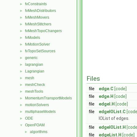
fvConstraints
►
fvMeshDistributors
►
fvMeshMovers
►
fvMeshStitchers
►
fvMeshTopoChangers
►
fvModels
►
fvMotionSolver
►
fvTopoSetSources
►
generic
►
lagrangian
►
Lagrangian
►
Files
mesh
►
meshCheck
►
file
edge.C
[code]
meshTools
►
file
edge.H
[code]
MomentumTransportModels
►
file
edgeI.H
[code]
motionSolvers
►
file
edgeIOList.C
[code
multiphaseModels
►
IOList of edges.
ODE
►
OpenFOAM
▼
file
edgeIOList.H
[code
algorithms
►
file
edgeList.H
[code]