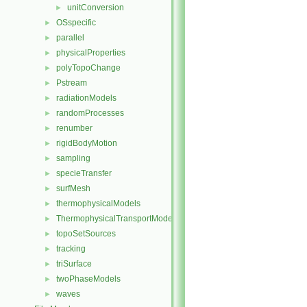
unitConversion
►
OSspecific
►
parallel
►
physicalProperties
►
polyTopoChange
►
Pstream
►
radiationModels
►
randomProcesses
►
renumber
►
rigidBodyMotion
►
sampling
►
specieTransfer
►
surfMesh
►
thermophysicalModels
►
ThermophysicalTransportModels
►
topoSetSources
►
tracking
►
triSurface
►
twoPhaseModels
►
waves
►