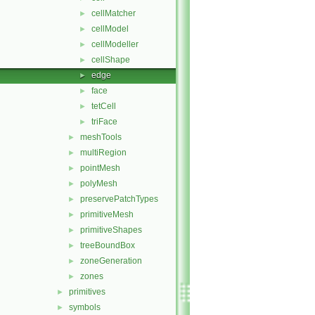
cellMatcher
►
cellModel
►
cellModeller
►
cellShape
►
edge
►
face
►
tetCell
►
triFace
►
meshTools
►
multiRegion
►
pointMesh
►
polyMesh
►
preservePatchTypes
►
primitiveMesh
►
primitiveShapes
►
treeBoundBox
►
zoneGeneration
►
zones
►
primitives
►
symbols
►