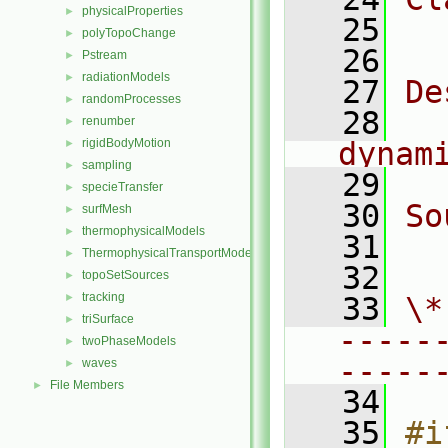
physicalProperties
►
   25
  
polyTopoChange
►
   26
Pstream
►
radiationModels
►
   27
De
randomProcesses
►
   28
  
renumber
►
rigidBodyMotion
dynam
►
sampling
►
   29
specieTransfer
►
   30
So
surfMesh
►
thermophysicalModels
►
   31
  
ThermophysicalTransportModels
►
   32
topoSetSources
►
tracking
►
   33
\*
triSurface
►
-----
twoPhaseModels
►
-----
waves
►
File Members
►
   34
   35
#i