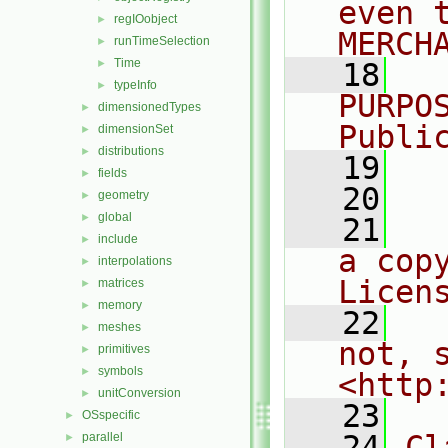
even 
regIOobject
►
MERCH
runTimeSelection
►
Time
►
   18
  
typeInfo
►
PURPO
dimensionedTypes
►
Publi
dimensionSet
►
distributions
►
   19
  
fields
►
   20
geometry
►
global
►
   21
  
include
►
a cop
interpolations
►
Licen
matrices
►
memory
►
   22
  
meshes
►
not, s
primitives
►
symbols
►
<http
unitConversion
►
   23
OSspecific
►
   24
Cl
parallel
►