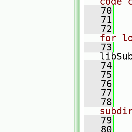
code 
   70
   71
   72
for l
   73
libSu
   74
   75
   76
   77
   78
subdi
   79
   80