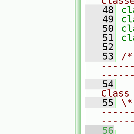
class
   48
cl
   49
cl
   50
cl
   51
cl
   52
   53
/*
-----
-----
   54
Class
   55
\*
-----
-----
   56