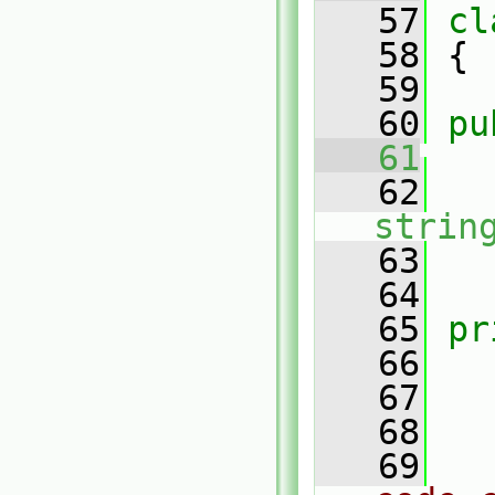
   57
cl
   58
 {
   59
   60
pu
   61
   62
strin
   63
   64
   65
pr
   66
   67
   68
   69