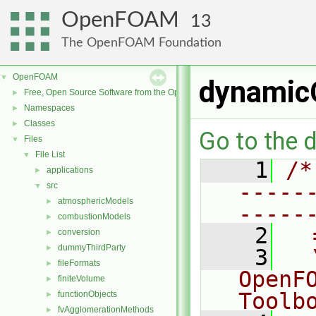
OpenFOAM
13
The OpenFOAM Foundation
OpenFOAM
▼
dynamic
Free, Open Source Software from the OpenFOAM Foundation
►
Namespaces
►
Classes
►
Go to the d
Files
▼
File List
▼
    1
/*
applications
►
-----
src
▼
atmosphericModels
►
-----
combustionModels
►
    2
  
conversion
►
dummyThirdParty
►
    3
  
fileFormats
►
OpenF
finiteVolume
►
Toolb
functionObjects
►
fvAgglomerationMethods
►