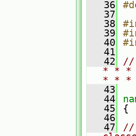
   36
#d
   37
   38
#i
   39
#i
   40
#i
   41
   42
//
* * *
* * *
   43
   44
na
   45
 {
   46
   47
//