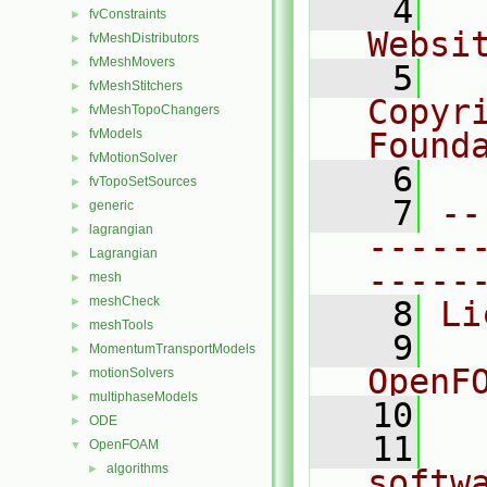
    4
  
fvConstraints
►
Websi
fvMeshDistributors
►
fvMeshMovers
►
    5
  
fvMeshStitchers
►
Copyr
fvMeshTopoChangers
►
fvModels
Found
►
fvMotionSolver
►
    6
  
fvTopoSetSources
►
    7
--
generic
►
lagrangian
►
-----
Lagrangian
►
-----
mesh
►
meshCheck
►
    8
Li
meshTools
►
    9
  
MomentumTransportModels
►
OpenF
motionSolvers
►
multiphaseModels
►
   10
ODE
►
   11
  
OpenFOAM
▼
algorithms
►
softw