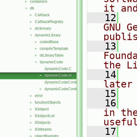
containers
►
it an
db
▼
   12
  
Callback
►
CallbackRegistry
►
GNU G
dictionary
►
publi
dynamicLibrary
▼
codedBase
►
   13
  
compileTemplate
►
Found
dlLibraryTable
►
the L
dynamicCode
▼
dynamicCode.C
   14
  
dynamicCode.H
►
later
dynamicCodeContext.C
dynamicCodeContext.H
►
   15
error
►
   16
  
functionObjects
►
IOobject
in the
►
IOobjectList
►
usefu
IOobjects
►
   17
  
IOstreams
►
objectRegistry
►