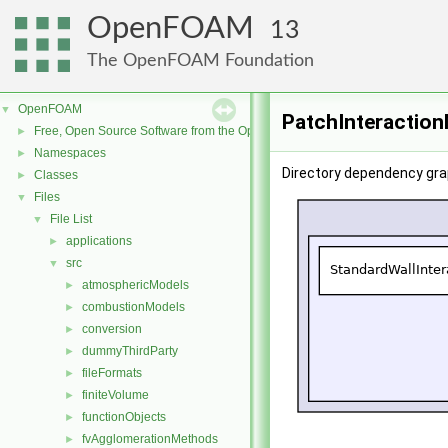
OpenFOAM
13
The OpenFOAM Foundation
OpenFOAM
▼
PatchInteraction
Free, Open Source Software from the OpenFOAM Foundation
►
Namespaces
►
Directory dependency gra
Classes
►
Files
▼
File List
▼
applications
►
src
▼
atmosphericModels
►
combustionModels
►
conversion
►
dummyThirdParty
►
fileFormats
►
finiteVolume
►
functionObjects
►
fvAgglomerationMethods
►