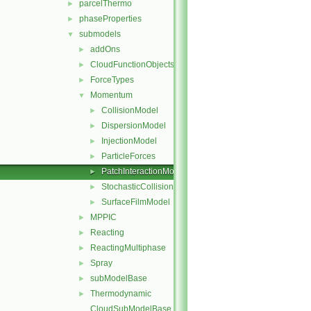
parcelThermo
►
phaseProperties
►
submodels
▼
addOns
►
CloudFunctionObjects
►
ForceTypes
►
Momentum
▼
CollisionModel
►
DispersionModel
►
InjectionModel
►
ParticleForces
►
PatchInteractionModel
►
StochasticCollision
►
SurfaceFilmModel
►
MPPIC
►
Reacting
►
ReactingMultiphase
►
Spray
►
subModelBase
►
Thermodynamic
►
CloudSubModelBase.C