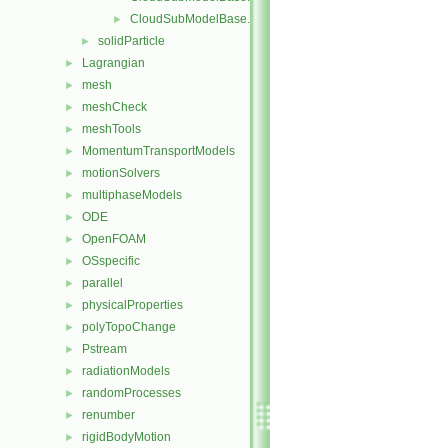
CloudSubModelBase.H
►
solidParticle
►
Lagrangian
►
mesh
►
meshCheck
►
meshTools
►
MomentumTransportModels
►
motionSolvers
►
multiphaseModels
►
ODE
►
OpenFOAM
►
OSspecific
►
parallel
►
physicalProperties
►
polyTopoChange
►
Pstream
►
radiationModels
►
randomProcesses
►
renumber
►
rigidBodyMotion
►