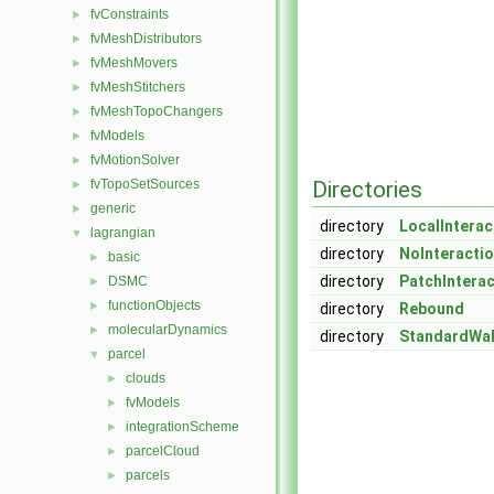
fvConstraints
►
fvMeshDistributors
►
fvMeshMovers
►
fvMeshStitchers
►
fvMeshTopoChangers
►
fvModels
►
fvMotionSolver
►
fvTopoSetSources
Directories
►
generic
►
directory
LocalInterac
lagrangian
▼
directory
NoInteracti
basic
►
directory
PatchIntera
DSMC
►
functionObjects
►
directory
Rebound
molecularDynamics
►
directory
StandardWal
parcel
▼
clouds
►
fvModels
►
integrationScheme
►
parcelCloud
►
parcels
►