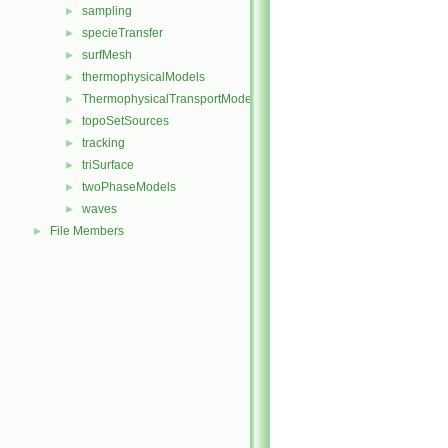
sampling
►
specieTransfer
►
surfMesh
►
thermophysicalModels
►
ThermophysicalTransportModels
►
topoSetSources
►
tracking
►
triSurface
►
twoPhaseModels
►
waves
►
File Members
►