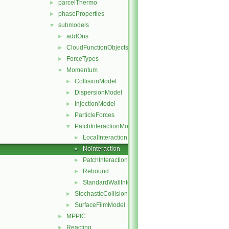
parcelThermo
►
phaseProperties
►
submodels
▼
addOns
►
CloudFunctionObjects
►
ForceTypes
►
Momentum
▼
CollisionModel
►
DispersionModel
►
InjectionModel
►
ParticleForces
►
PatchInteractionModel
▼
LocalInteraction
►
NoInteraction
►
PatchInteractionModel
►
Rebound
►
StandardWallInteraction
►
StochasticCollision
►
SurfaceFilmModel
►
MPPIC
►
Reacting
►