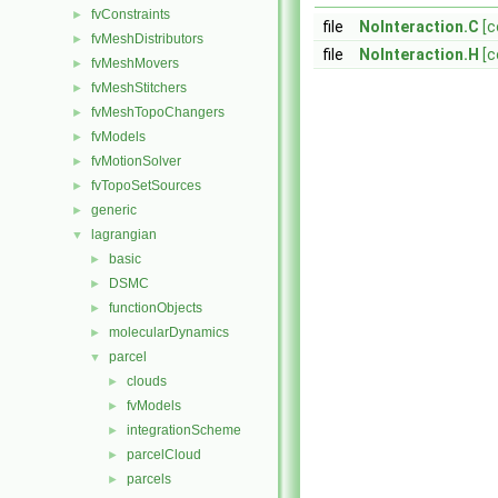
fvConstraints
►
file
NoInteraction.C
[c
fvMeshDistributors
►
file
NoInteraction.H
[c
fvMeshMovers
►
fvMeshStitchers
►
fvMeshTopoChangers
►
fvModels
►
fvMotionSolver
►
fvTopoSetSources
►
generic
►
lagrangian
▼
basic
►
DSMC
►
functionObjects
►
molecularDynamics
►
parcel
▼
clouds
►
fvModels
►
integrationScheme
►
parcelCloud
►
parcels
►