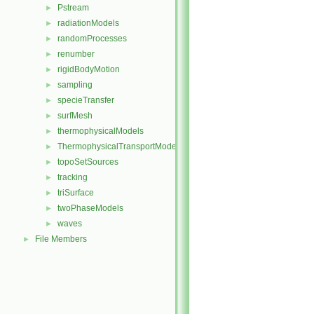
Pstream
►
radiationModels
►
randomProcesses
►
renumber
►
rigidBodyMotion
►
sampling
►
specieTransfer
►
surfMesh
►
thermophysicalModels
►
ThermophysicalTransportModels
►
topoSetSources
►
tracking
►
triSurface
►
twoPhaseModels
►
waves
►
File Members
►