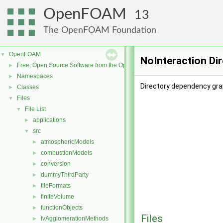
OpenFOAM
13
The OpenFOAM Foundation
OpenFOAM
▼
NoInteraction Di
Free, Open Source Software from the OpenFOAM Foundation
►
Namespaces
►
Directory dependency grap
Classes
►
Files
▼
File List
▼
applications
►
src
▼
atmosphericModels
►
combustionModels
►
conversion
►
dummyThirdParty
►
fileFormats
►
finiteVolume
►
functionObjects
►
Files
fvAgglomerationMethods
►