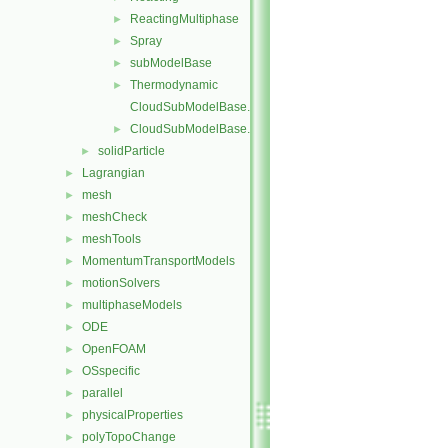
ReactingMultiphase
►
Spray
►
subModelBase
►
Thermodynamic
►
CloudSubModelBase.C
CloudSubModelBase.H
►
solidParticle
►
Lagrangian
►
mesh
►
meshCheck
►
meshTools
►
MomentumTransportModels
►
motionSolvers
►
multiphaseModels
►
ODE
►
OpenFOAM
►
OSspecific
►
parallel
►
physicalProperties
►
polyTopoChange
►