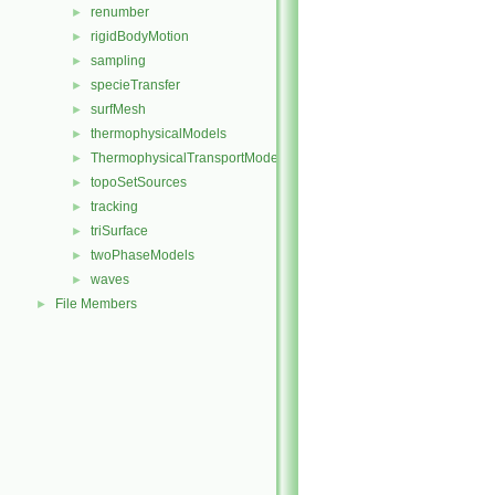
renumber
►
rigidBodyMotion
►
sampling
►
specieTransfer
►
surfMesh
►
thermophysicalModels
►
ThermophysicalTransportModels
►
topoSetSources
►
tracking
►
triSurface
►
twoPhaseModels
►
waves
►
File Members
►