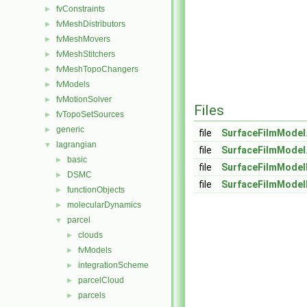
fvConstraints
►
fvMeshDistributors
►
fvMeshMovers
►
fvMeshStitchers
►
fvMeshTopoChangers
►
fvModels
►
fvMotionSolver
►
Files
fvTopoSetSources
►
generic
►
file
SurfaceFilmModel
lagrangian
▼
file
SurfaceFilmModel
basic
►
file
SurfaceFilmModel
DSMC
►
file
SurfaceFilmModel
functionObjects
►
molecularDynamics
►
parcel
▼
clouds
►
fvModels
►
integrationScheme
►
parcelCloud
►
parcels
►