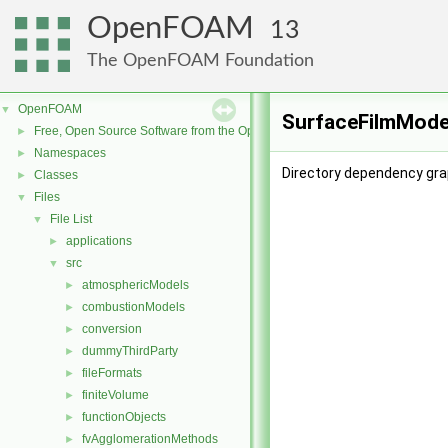
OpenFOAM
13
The OpenFOAM Foundation
OpenFOAM
▼
SurfaceFilmModel
Free, Open Source Software from the OpenFOAM Foundation
►
Namespaces
►
Directory dependency gra
Classes
►
Files
▼
File List
▼
applications
►
src
▼
atmosphericModels
►
combustionModels
►
conversion
►
dummyThirdParty
►
fileFormats
►
finiteVolume
►
functionObjects
►
fvAgglomerationMethods
►