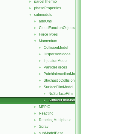
parcelThermo
►
phaseProperties
►
submodels
▼
addOns
►
CloudFunctionObjects
►
ForceTypes
►
Momentum
▼
CollisionModel
►
DispersionModel
►
InjectionModel
►
ParticleForces
►
PatchInteractionModel
►
StochasticCollision
►
SurfaceFilmModel
▼
NoSurfaceFilm
►
SurfaceFilmModel
►
MPPIC
►
Reacting
►
ReactingMultiphase
►
Spray
►
subModelBase
►