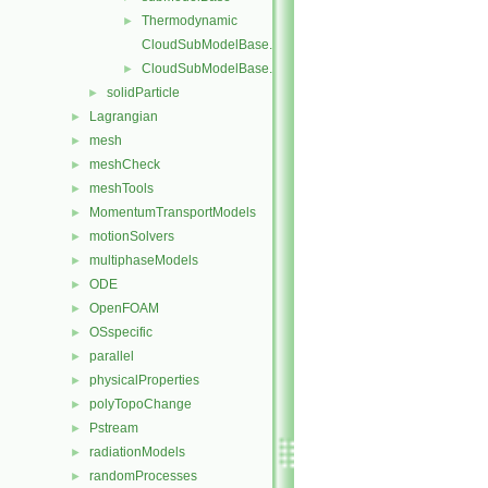
Thermodynamic
►
CloudSubModelBase.C
CloudSubModelBase.H
►
solidParticle
►
Lagrangian
►
mesh
►
meshCheck
►
meshTools
►
MomentumTransportModels
►
motionSolvers
►
multiphaseModels
►
ODE
►
OpenFOAM
►
OSspecific
►
parallel
►
physicalProperties
►
polyTopoChange
►
Pstream
►
radiationModels
►
randomProcesses
►