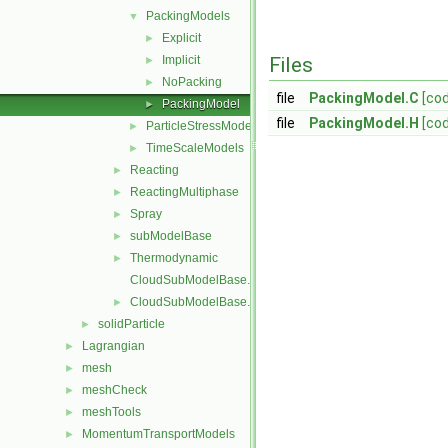
PackingModels
▼
Explicit
►
Implicit
Files
►
NoPacking
►
file
PackingModel.C
[co
PackingModel
►
file
PackingModel.H
[co
ParticleStressModels
►
TimeScaleModels
►
Reacting
►
ReactingMultiphase
►
Spray
►
subModelBase
►
Thermodynamic
►
CloudSubModelBase.C
CloudSubModelBase.H
►
solidParticle
►
Lagrangian
►
mesh
►
meshCheck
►
meshTools
►
MomentumTransportModels
►