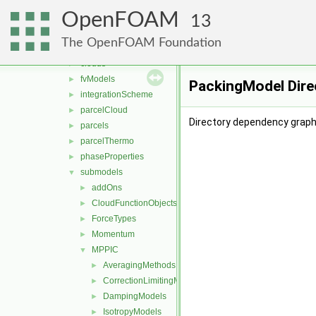
DSMC
►
OpenFOAM
functionObjects
►
13
molecularDynamics
►
The OpenFOAM Foundation
parcel
▼
clouds
►
fvModels
►
PackingModel Dire
integrationScheme
►
parcelCloud
►
Directory dependency graph
parcels
►
parcelThermo
►
phaseProperties
►
submodels
▼
addOns
►
CloudFunctionObjects
►
ForceTypes
►
Momentum
►
MPPIC
▼
AveragingMethods
►
CorrectionLimitingMethods
►
DampingModels
►
IsotropyModels
►