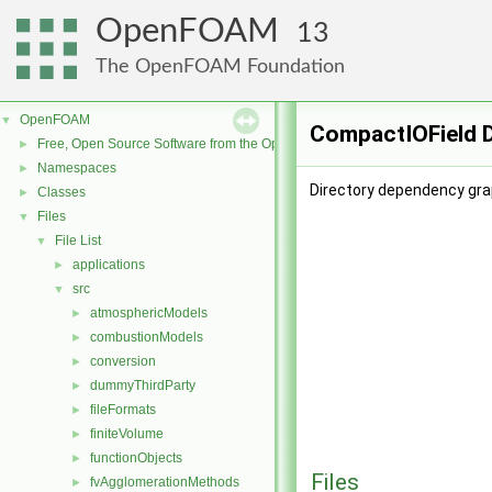
OpenFOAM
13
The OpenFOAM Foundation
OpenFOAM
▼
CompactIOField D
Free, Open Source Software from the OpenFOAM Foundation
►
Namespaces
►
Directory dependency gra
Classes
►
Files
▼
File List
▼
applications
►
src
▼
atmosphericModels
►
combustionModels
►
conversion
►
dummyThirdParty
►
fileFormats
►
finiteVolume
►
functionObjects
►
Files
fvAgglomerationMethods
►