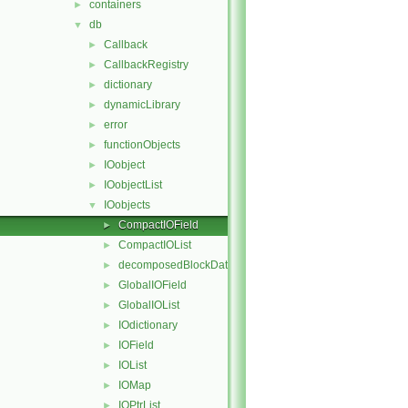
containers
►
db
▼
Callback
►
CallbackRegistry
►
dictionary
►
dynamicLibrary
►
error
►
functionObjects
►
IOobject
►
IOobjectList
►
IOobjects
▼
CompactIOField
►
CompactIOList
►
decomposedBlockData
►
GlobalIOField
►
GlobalIOList
►
IOdictionary
►
IOField
►
IOList
►
IOMap
►
IOPtrList
►