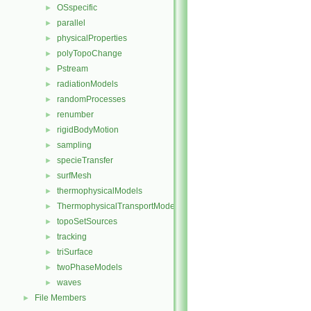
OSspecific
►
parallel
►
physicalProperties
►
polyTopoChange
►
Pstream
►
radiationModels
►
randomProcesses
►
renumber
►
rigidBodyMotion
►
sampling
►
specieTransfer
►
surfMesh
►
thermophysicalModels
►
ThermophysicalTransportModels
►
topoSetSources
►
tracking
►
triSurface
►
twoPhaseModels
►
waves
►
File Members
►