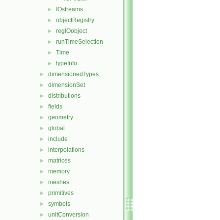
IOstreams
►
objectRegistry
►
regIOobject
►
runTimeSelection
►
Time
►
typeInfo
►
dimensionedTypes
►
dimensionSet
►
distributions
►
fields
►
geometry
►
global
►
include
►
interpolations
►
matrices
►
memory
►
meshes
►
primitives
►
symbols
►
unitConversion
►