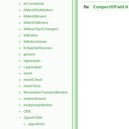
fvConstraints
►
file
CompactIOField.H
fvMeshDistributors
►
fvMeshMovers
►
fvMeshStitchers
►
fvMeshTopoChangers
►
fvModels
►
fvMotionSolver
►
fvTopoSetSources
►
generic
►
lagrangian
►
Lagrangian
►
mesh
►
meshCheck
►
meshTools
►
MomentumTransportModels
►
motionSolvers
►
multiphaseModels
►
ODE
►
OpenFOAM
▼
algorithms
►