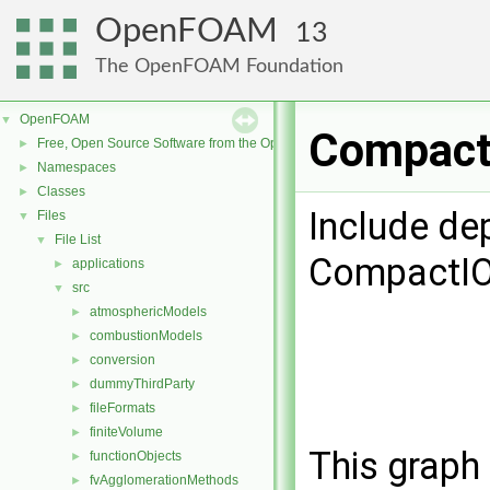
OpenFOAM
13
The OpenFOAM Foundation
OpenFOAM
▼
CompactI
Free, Open Source Software from the OpenFOAM Foundation
►
Namespaces
►
Classes
►
Include de
Files
▼
File List
▼
CompactIO
applications
►
src
▼
atmosphericModels
►
combustionModels
►
conversion
►
dummyThirdParty
►
fileFormats
►
finiteVolume
►
This graph 
functionObjects
►
fvAgglomerationMethods
►