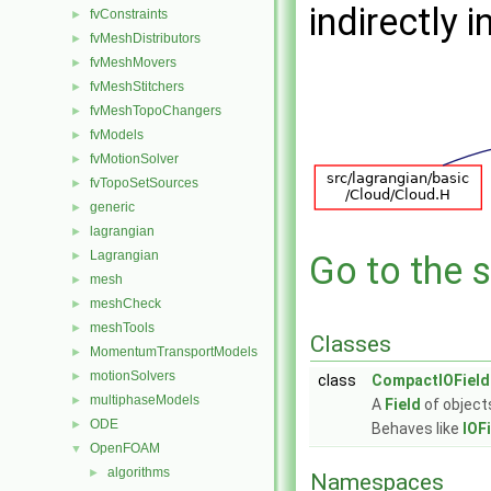
indirectly i
fvConstraints
►
fvMeshDistributors
►
fvMeshMovers
►
fvMeshStitchers
►
fvMeshTopoChangers
►
fvModels
►
fvMotionSolver
►
fvTopoSetSources
►
generic
►
lagrangian
►
Lagrangian
►
Go to the s
mesh
►
meshCheck
►
meshTools
►
Classes
MomentumTransportModels
►
motionSolvers
►
class
CompactIOField
multiphaseModels
►
A
Field
of object
ODE
►
Behaves like
IOF
OpenFOAM
▼
algorithms
►
Namespaces