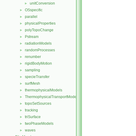
unitConversion
►
OSspecific
►
parallel
►
physicalProperties
►
polyTopoChange
►
Pstream
►
radiationModels
►
randomProcesses
►
renumber
►
rigidBodyMotion
►
sampling
►
specieTransfer
►
surfMesh
►
thermophysicalModels
►
ThermophysicalTransportModels
►
topoSetSources
►
tracking
►
triSurface
►
twoPhaseModels
►
waves
►