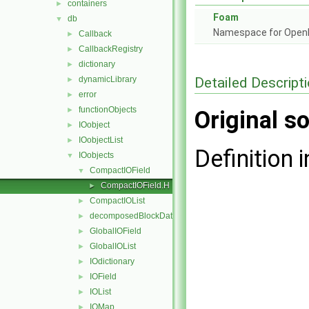
containers
►
Foam
db
▼
Namespace for Ope
Callback
►
CallbackRegistry
►
dictionary
►
Detailed Descript
dynamicLibrary
►
error
►
functionObjects
►
Original so
IOobject
►
IOobjectList
►
Definition i
IOobjects
▼
CompactIOField
▼
CompactIOField.H
►
CompactIOList
►
decomposedBlockData
►
GlobalIOField
►
GlobalIOList
►
IOdictionary
►
IOField
►
IOList
►
IOMap
►