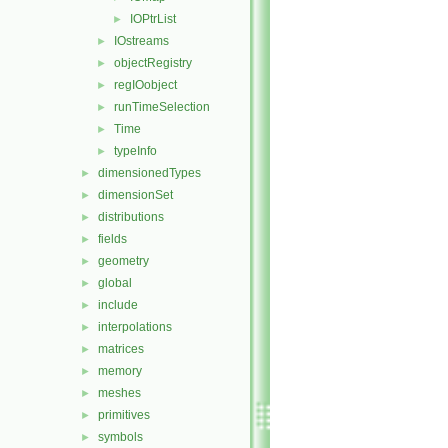
IOPtrList
►
IOstreams
►
objectRegistry
►
regIOobject
►
runTimeSelection
►
Time
►
typeInfo
►
dimensionedTypes
►
dimensionSet
►
distributions
►
fields
►
geometry
►
global
►
include
►
interpolations
►
matrices
►
memory
►
meshes
►
primitives
►
symbols
►