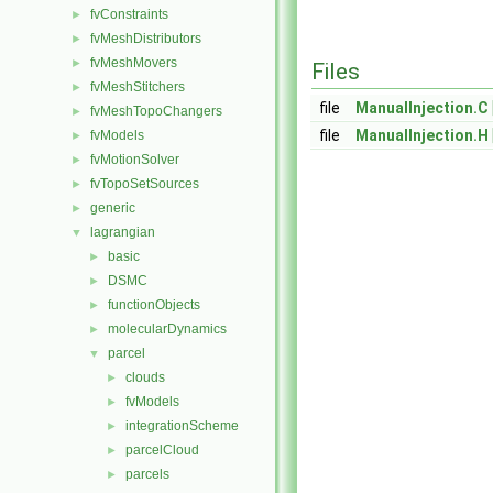
fvConstraints
►
fvMeshDistributors
►
fvMeshMovers
►
Files
fvMeshStitchers
►
file
ManualInjection.C
fvMeshTopoChangers
►
file
ManualInjection.H
fvModels
►
fvMotionSolver
►
fvTopoSetSources
►
generic
►
lagrangian
▼
basic
►
DSMC
►
functionObjects
►
molecularDynamics
►
parcel
▼
clouds
►
fvModels
►
integrationScheme
►
parcelCloud
►
parcels
►