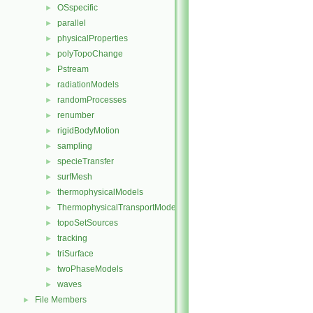
OSspecific
►
parallel
►
physicalProperties
►
polyTopoChange
►
Pstream
►
radiationModels
►
randomProcesses
►
renumber
►
rigidBodyMotion
►
sampling
►
specieTransfer
►
surfMesh
►
thermophysicalModels
►
ThermophysicalTransportModels
►
topoSetSources
►
tracking
►
triSurface
►
twoPhaseModels
►
waves
►
File Members
►