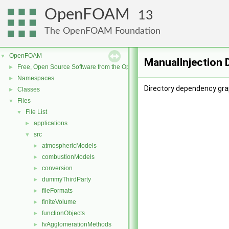
OpenFOAM
13
The OpenFOAM Foundation
OpenFOAM
▼
ManualInjection 
Free, Open Source Software from the OpenFOAM Foundation
►
Namespaces
►
Directory dependency grap
Classes
►
Files
▼
File List
▼
applications
►
src
▼
atmosphericModels
►
combustionModels
►
conversion
►
dummyThirdParty
►
fileFormats
►
finiteVolume
►
functionObjects
►
fvAgglomerationMethods
►