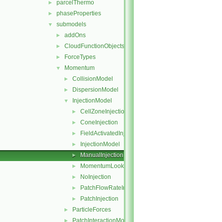
parcelThermo
►
phaseProperties
►
submodels
▼
addOns
►
CloudFunctionObjects
►
ForceTypes
►
Momentum
▼
CollisionModel
►
DispersionModel
►
InjectionModel
▼
CellZoneInjection
►
ConeInjection
►
FieldActivatedInjection
►
InjectionModel
►
ManualInjection
►
MomentumLookupTableInjection
►
NoInjection
►
PatchFlowRateInjection
►
PatchInjection
►
ParticleForces
►
PatchInteractionModel
►