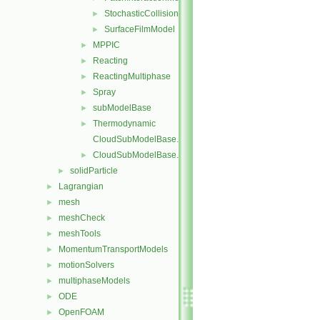
StochasticCollision
►
SurfaceFilmModel
►
MPPIC
►
Reacting
►
ReactingMultiphase
►
Spray
►
subModelBase
►
Thermodynamic
►
CloudSubModelBase.C
CloudSubModelBase.H
►
solidParticle
►
Lagrangian
►
mesh
►
meshCheck
►
meshTools
►
MomentumTransportModels
►
motionSolvers
►
multiphaseModels
►
ODE
►
OpenFOAM
►