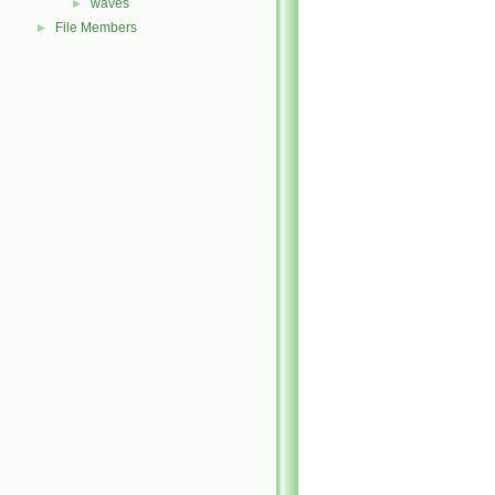
waves
►
File Members
►