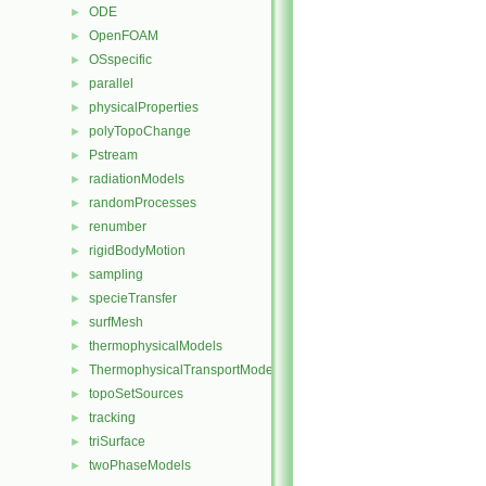
ODE
►
OpenFOAM
►
OSspecific
►
parallel
►
physicalProperties
►
polyTopoChange
►
Pstream
►
radiationModels
►
randomProcesses
►
renumber
►
rigidBodyMotion
►
sampling
►
specieTransfer
►
surfMesh
►
thermophysicalModels
►
ThermophysicalTransportModels
►
topoSetSources
►
tracking
►
triSurface
►
twoPhaseModels
►