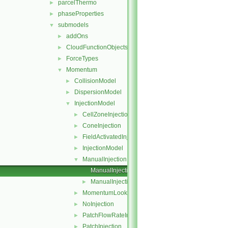
parcelThermo
►
phaseProperties
►
submodels
▼
addOns
►
CloudFunctionObjects
►
ForceTypes
►
Momentum
▼
CollisionModel
►
DispersionModel
►
InjectionModel
▼
CellZoneInjection
►
ConeInjection
►
FieldActivatedInjection
►
InjectionModel
►
ManualInjection
▼
ManualInjection.C
ManualInjection.H
►
MomentumLookupTableInjection
►
NoInjection
►
PatchFlowRateInjection
►
PatchInjection
►