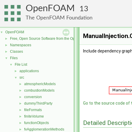
OpenFOAM
13
The OpenFOAM Foundation
OpenFOAM
▼
ManualInjection.C
Free, Open Source Software from the OpenFOAM Foundation
►
Namespaces
►
Include dependency graph 
Classes
►
Files
▼
File List
▼
applications
►
src
▼
atmosphericModels
►
combustionModels
►
conversion
►
Go to the source code of th
dummyThirdParty
►
fileFormats
►
finiteVolume
►
Detailed Descript
functionObjects
►
fvAgglomerationMethods
►