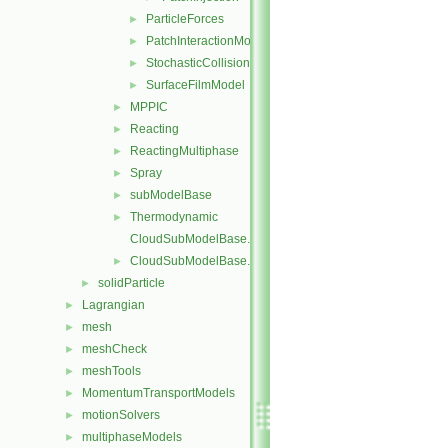
ParticleForces
►
PatchInteractionModel
►
StochasticCollision
►
SurfaceFilmModel
►
MPPIC
►
Reacting
►
ReactingMultiphase
►
Spray
►
subModelBase
►
Thermodynamic
►
CloudSubModelBase.C
CloudSubModelBase.H
►
solidParticle
►
Lagrangian
►
mesh
►
meshCheck
►
meshTools
►
MomentumTransportModels
►
motionSolvers
►
multiphaseModels
►