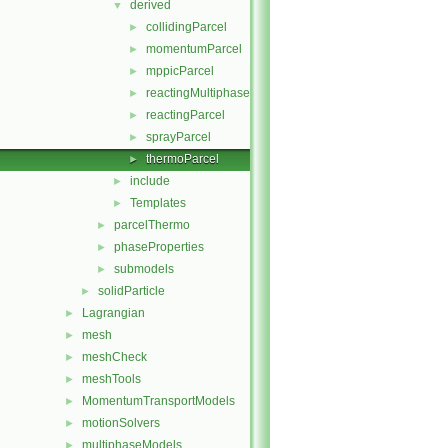
derived
▼
collidingParcel
►
momentumParcel
►
mppicParcel
►
reactingMultiphaseParcel
►
reactingParcel
►
sprayParcel
►
thermoParcel
►
include
►
Templates
►
parcelThermo
►
phaseProperties
►
submodels
►
solidParticle
►
Lagrangian
►
mesh
►
meshCheck
►
meshTools
►
MomentumTransportModels
►
motionSolvers
►
multiphaseModels
►