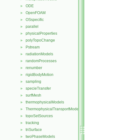
ODE
►
OpenFOAM
►
OSspecific
►
parallel
►
physicalProperties
►
polyTopoChange
►
Pstream
►
radiationModels
►
randomProcesses
►
renumber
►
rigidBodyMotion
►
sampling
►
specieTransfer
►
surfMesh
►
thermophysicalModels
►
ThermophysicalTransportModels
►
topoSetSources
►
tracking
►
triSurface
►
twoPhaseModels
►