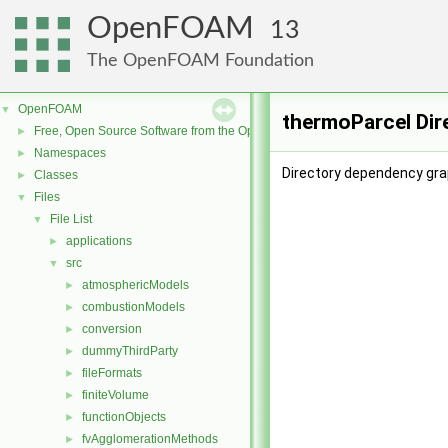
OpenFOAM
13
The OpenFOAM Foundation
OpenFOAM
▼
thermoParcel Dir
Free, Open Source Software from the OpenFOAM Foundation
►
Namespaces
►
Directory dependency gra
Classes
►
Files
▼
File List
▼
applications
►
src
▼
atmosphericModels
►
combustionModels
►
conversion
►
dummyThirdParty
►
fileFormats
►
finiteVolume
►
functionObjects
►
fvAgglomerationMethods
►