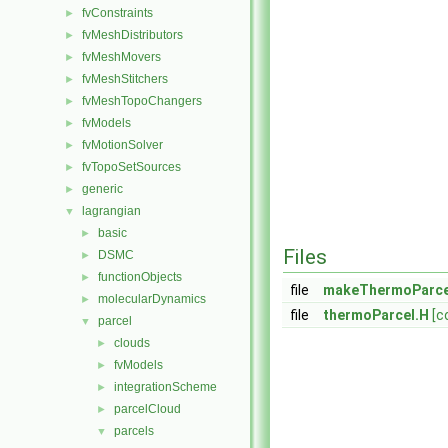
fvConstraints
►
fvMeshDistributors
►
fvMeshMovers
►
fvMeshStitchers
►
fvMeshTopoChangers
►
fvModels
►
fvMotionSolver
►
fvTopoSetSources
►
generic
►
lagrangian
▼
basic
►
Files
DSMC
►
functionObjects
►
file
makeThermoParce
molecularDynamics
►
file
thermoParcel.H
[c
parcel
▼
clouds
►
fvModels
►
integrationScheme
►
parcelCloud
►
parcels
▼