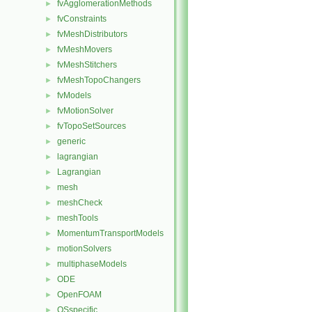
fvAgglomerationMethods
►
fvConstraints
►
fvMeshDistributors
►
fvMeshMovers
►
fvMeshStitchers
►
fvMeshTopoChangers
►
fvModels
►
fvMotionSolver
►
fvTopoSetSources
►
generic
►
lagrangian
►
Lagrangian
►
mesh
►
meshCheck
►
meshTools
►
MomentumTransportModels
►
motionSolvers
►
multiphaseModels
►
ODE
►
OpenFOAM
►
OSspecific
►