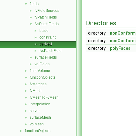
fields
▼
fvFieldSources
►
fvPatchFields
►
Directories
fvsPatchFields
▼
basic
►
directory
nonConform
constraint
►
directory
nonConform
derived
►
directory
polyFaces
fvsPatchField
►
surfaceFields
►
volFields
►
finiteVolume
►
functionObjects
►
fvMatrices
►
fvMesh
►
fvMeshToFvMesh
►
interpolation
►
solver
►
surfaceMesh
►
volMesh
►
functionObjects
►