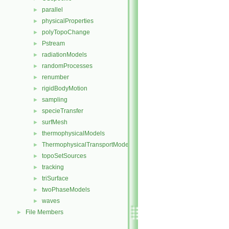
parallel
►
physicalProperties
►
polyTopoChange
►
Pstream
►
radiationModels
►
randomProcesses
►
renumber
►
rigidBodyMotion
►
sampling
►
specieTransfer
►
surfMesh
►
thermophysicalModels
►
ThermophysicalTransportModels
►
topoSetSources
►
tracking
►
triSurface
►
twoPhaseModels
►
waves
►
File Members
►