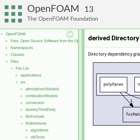
OpenFOAM
13
The OpenFOAM Foundation
OpenFOAM
▼
derived Director
Free, Open Source Software from the OpenFOAM Foundation
►
Namespaces
►
Directory dependency grap
Classes
►
Files
▼
File List
▼
applications
►
src
▼
atmosphericModels
►
combustionModels
►
conversion
►
dummyThirdParty
►
fileFormats
►
finiteVolume
▼
algorithms
►
cfdTools
►