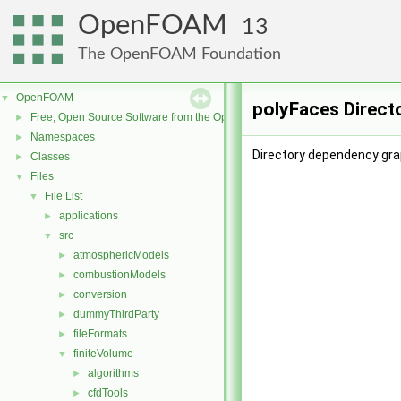
OpenFOAM
13
The OpenFOAM Foundation
OpenFOAM
▼
polyFaces Direct
Free, Open Source Software from the OpenFOAM Foundation
►
Namespaces
►
Directory dependency gra
Classes
►
Files
▼
File List
▼
applications
►
src
▼
atmosphericModels
►
combustionModels
►
conversion
►
dummyThirdParty
►
fileFormats
►
finiteVolume
▼
algorithms
►
cfdTools
►