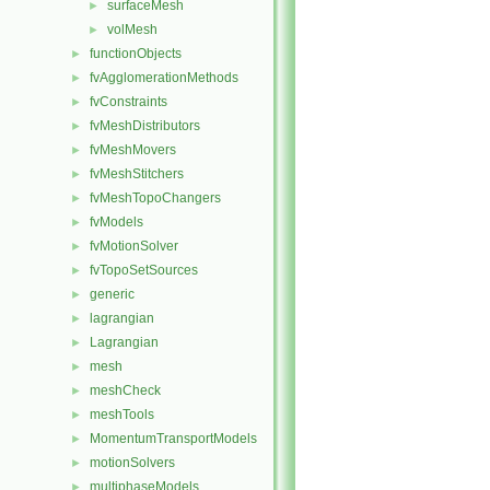
surfaceMesh
►
volMesh
►
functionObjects
►
fvAgglomerationMethods
►
fvConstraints
►
fvMeshDistributors
►
fvMeshMovers
►
fvMeshStitchers
►
fvMeshTopoChangers
►
fvModels
►
fvMotionSolver
►
fvTopoSetSources
►
generic
►
lagrangian
►
Lagrangian
►
mesh
►
meshCheck
►
meshTools
►
MomentumTransportModels
►
motionSolvers
►
multiphaseModels
►