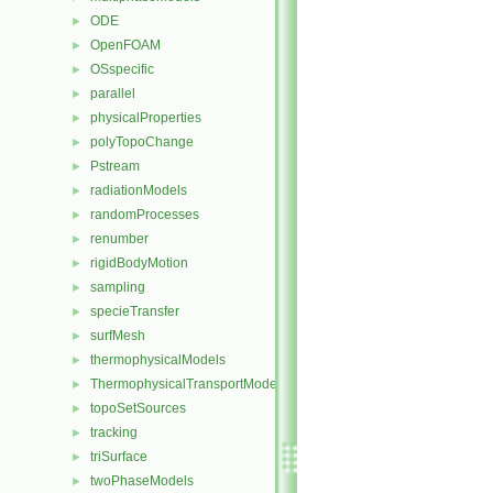
ODE
►
OpenFOAM
►
OSspecific
►
parallel
►
physicalProperties
►
polyTopoChange
►
Pstream
►
radiationModels
►
randomProcesses
►
renumber
►
rigidBodyMotion
►
sampling
►
specieTransfer
►
surfMesh
►
thermophysicalModels
►
ThermophysicalTransportModels
►
topoSetSources
►
tracking
►
triSurface
►
twoPhaseModels
►