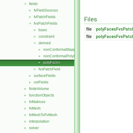
fields
▼
fvFieldSources
►
fvPatchFields
►
Files
fvsPatchFields
▼
file
polyFacesFvsPatch
basic
►
file
polyFacesFvsPatch
constraint
►
derived
▼
nonConformalMappedPolyFaces
►
nonConformalPolyFaces
►
polyFaces
►
fvsPatchField
►
surfaceFields
►
volFields
►
finiteVolume
►
functionObjects
►
fvMatrices
►
fvMesh
►
fvMeshToFvMesh
►
interpolation
►
solver
►