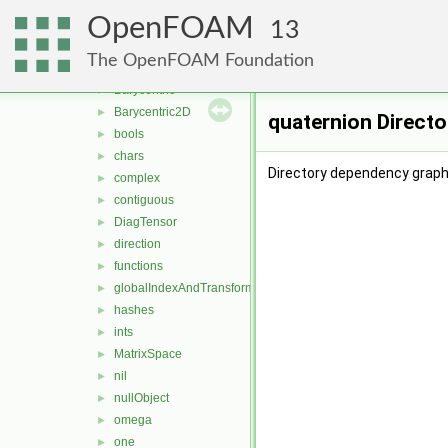
matrices
►
OpenFOAM
memory
►
13
meshes
►
The OpenFOAM Foundation
primitives
▼
Barycentric
►
Barycentric2D
►
quaternion Direct
bools
►
chars
►
Directory dependency graph 
complex
►
contiguous
►
DiagTensor
►
direction
►
functions
►
globalIndexAndTransform
►
hashes
►
ints
►
MatrixSpace
►
nil
►
nullObject
►
omega
►
one
►