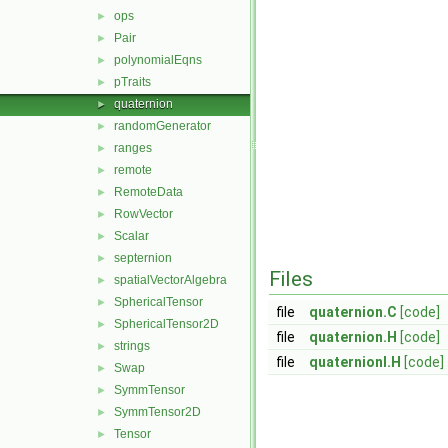
ops
►
Pair
►
polynomialEqns
►
pTraits
►
quaternion
►
randomGenerator
►
ranges
►
remote
►
RemoteData
►
RowVector
►
Scalar
►
septernion
►
Files
spatialVectorAlgebra
►
SphericalTensor
►
file
quaternion.C
[code]
SphericalTensor2D
►
file
quaternion.H
[code]
strings
►
file
quaternionI.H
[code]
Swap
►
SymmTensor
►
SymmTensor2D
►
Tensor
►