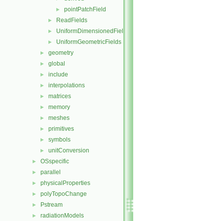
pointPatchField
►
ReadFields
►
UniformDimensionedFields
►
UniformGeometricFields
►
geometry
►
global
►
include
►
interpolations
►
matrices
►
memory
►
meshes
►
primitives
►
symbols
►
unitConversion
►
OSspecific
►
parallel
►
physicalProperties
►
polyTopoChange
►
Pstream
►
radiationModels
►