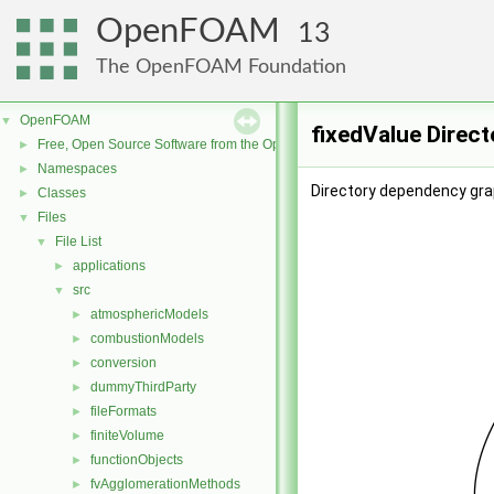
OpenFOAM
13
The OpenFOAM Foundation
OpenFOAM
▼
fixedValue Direc
Free, Open Source Software from the OpenFOAM Foundation
►
Namespaces
►
Directory dependency grap
Classes
►
Files
▼
File List
▼
applications
►
src
▼
atmosphericModels
►
combustionModels
►
conversion
►
dummyThirdParty
►
fileFormats
►
finiteVolume
►
functionObjects
►
fvAgglomerationMethods
►