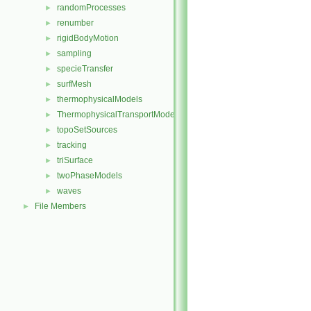
randomProcesses
►
renumber
►
rigidBodyMotion
►
sampling
►
specieTransfer
►
surfMesh
►
thermophysicalModels
►
ThermophysicalTransportModels
►
topoSetSources
►
tracking
►
triSurface
►
twoPhaseModels
►
waves
►
File Members
►