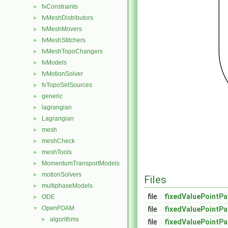
fvConstraints
►
fvMeshDistributors
►
fvMeshMovers
►
fvMeshStitchers
►
fvMeshTopoChangers
►
fvModels
►
fvMotionSolver
►
fvTopoSetSources
►
generic
►
lagrangian
►
Lagrangian
►
mesh
►
meshCheck
►
meshTools
►
MomentumTransportModels
►
motionSolvers
►
Files
multiphaseModels
►
file
fixedValuePointPa
ODE
►
OpenFOAM
▼
file
fixedValuePointPa
algorithms
►
file
fixedValuePointPa