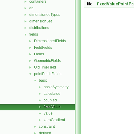
containers
►
file
fixedValuePointPa
db
►
dimensionedTypes
►
dimensionSet
►
distributions
►
fields
▼
DimensionedFields
►
FieldFields
►
Fields
►
GeometricFields
►
OldTimeField
►
pointPatchFields
▼
basic
▼
basicSymmetry
►
calculated
►
coupled
►
fixedValue
►
value
►
zeroGradient
►
constraint
►
derived
►