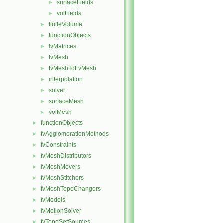
surfaceFields
►
volFields
►
finiteVolume
►
functionObjects
►
fvMatrices
►
fvMesh
►
fvMeshToFvMesh
►
interpolation
►
solver
►
surfaceMesh
►
volMesh
►
functionObjects
►
fvAgglomerationMethods
►
fvConstraints
►
fvMeshDistributors
►
fvMeshMovers
►
fvMeshStitchers
►
fvMeshTopoChangers
►
fvModels
►
fvMotionSolver
►
fvTopoSetSources
►