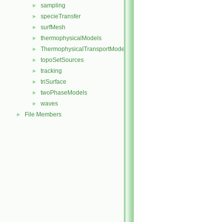
sampling
►
specieTransfer
►
surfMesh
►
thermophysicalModels
►
ThermophysicalTransportModels
►
topoSetSources
►
tracking
►
triSurface
►
twoPhaseModels
►
waves
►
File Members
►