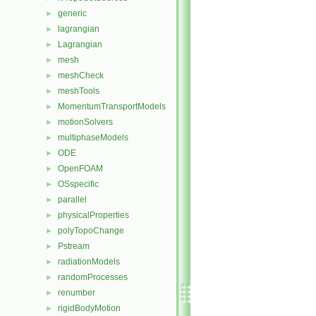
generic
►
lagrangian
►
Lagrangian
►
mesh
►
meshCheck
►
meshTools
►
MomentumTransportModels
►
motionSolvers
►
multiphaseModels
►
ODE
►
OpenFOAM
►
OSspecific
►
parallel
►
physicalProperties
►
polyTopoChange
►
Pstream
►
radiationModels
►
randomProcesses
►
renumber
►
rigidBodyMotion
►