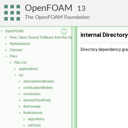
OpenFOAM
13
The OpenFOAM Foundation
OpenFOAM
▼
internal Director
Free, Open Source Software from the OpenFOAM Foundation
►
Namespaces
►
Directory dependency grap
Classes
►
Files
▼
File List
▼
applications
►
src
▼
atmosphericModels
►
combustionModels
►
conversion
►
dummyThirdParty
►
fileFormats
►
finiteVolume
▼
algorithms
►
cfdTools
►