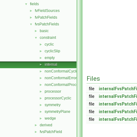
fields
▼
fvFieldSources
►
fvPatchFields
►
fvsPatchFields
▼
basic
►
constraint
▼
cyclic
►
cyclicSlip
►
empty
►
internal
►
nonConformalCyclic
►
Files
nonConformalError
►
nonConformalProcessorCyclic
►
file
internalFvsPatchF
processor
►
file
internalFvsPatchF
processorCyclic
►
file
internalFvsPatchF
symmetry
►
file
internalFvsPatchF
symmetryPlane
►
wedge
►
file
internalFvsPatchF
derived
►
fvsPatchField
►