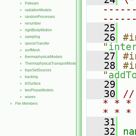
Pstream
►
-----
radiationModels
►
-----
randomProcesses
►
renumber
►
   25
rigidBodyMotion
►
   26
#i
sampling
►
specieTransfer
"
inte
►
surfMesh
►
   27
#i
thermophysicalModels
►
   28
#i
ThermophysicalTransportModels
►
topoSetSources
►
"
addT
tracking
►
   29
triSurface
►
twoPhaseModels
►
   30
//
waves
►
* * *
File Members
►
* * *
   31
   32
na