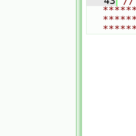
   43
// 
*****
*****
*****