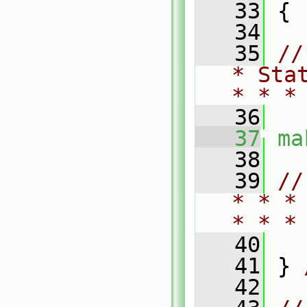
   33
 {
   34
   35
//
* Sta
* * *
   36
   37
ma
   38
   39
//
* * *
* * *
   40
   41
 } 
   42