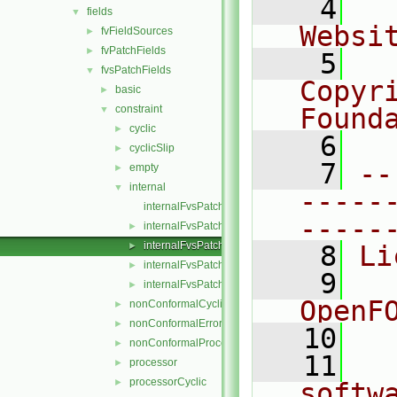
    4
  
fields
▼
Websi
fvFieldSources
►
fvPatchFields
►
    5
  
fvsPatchFields
▼
Copyri
basic
►
constraint
Found
▼
cyclic
►
    6
  
cyclicSlip
►
    7
--
empty
►
internal
▼
-----
internalFvsPatchField.C
-----
internalFvsPatchField.H
►
internalFvsPatchFields.C
►
    8
Li
internalFvsPatchFields.H
►
    9
  
internalFvsPatchFieldsFwd.H
►
OpenF
nonConformalCyclic
►
nonConformalError
►
   10
nonConformalProcessorCyclic
►
   11
  
processor
►
processorCyclic
►
softw