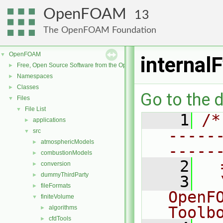
OpenFOAM
13
The OpenFOAM Foundation
OpenFOAM
▼
internal
Free, Open Source Software from the OpenFOAM Foundation
►
Namespaces
►
Classes
►
Go to the d
Files
▼
File List
▼
    1
/*
applications
►
-----
src
▼
atmosphericModels
►
-----
combustionModels
►
    2
  
conversion
►
dummyThirdParty
►
    3
  
fileFormats
►
OpenF
finiteVolume
▼
Toolb
algorithms
►
cfdTools
►