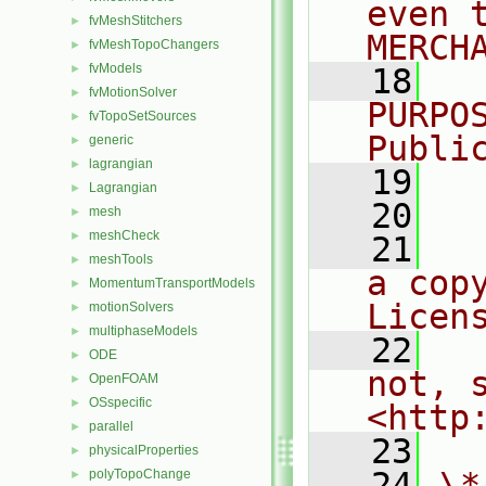
even 
fvMeshStitchers
►
MERCH
fvMeshTopoChangers
►
fvModels
►
   18
  
fvMotionSolver
►
PURPO
fvTopoSetSources
►
Publi
generic
►
lagrangian
►
   19
  
Lagrangian
►
   20
mesh
►
meshCheck
►
   21
  
meshTools
►
a cop
MomentumTransportModels
►
Licen
motionSolvers
►
multiphaseModels
►
   22
  
ODE
►
not, s
OpenFOAM
►
OSspecific
►
<http
parallel
►
   23
physicalProperties
►
   24
\*
polyTopoChange
►