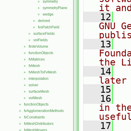
symmetry
►
it an
symmetryPlane
►
   12
  
wedge
►
derived
►
GNU G
fvsPatchField
►
publi
surfaceFields
►
volFields
►
   13
  
finiteVolume
►
Found
functionObjects
►
the L
fvMatrices
►
fvMesh
►
   14
  
fvMeshToFvMesh
►
later
interpolation
►
solver
►
   15
surfaceMesh
►
   16
  
volMesh
►
functionObjects
in the
►
fvAgglomerationMethods
►
usefu
fvConstraints
►
   17
  
fvMeshDistributors
►
fvMeshMovers
►