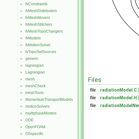
fvConstraints
►
fvMeshDistributors
►
fvMeshMovers
►
fvMeshStitchers
►
fvMeshTopoChangers
►
fvModels
►
fvMotionSolver
►
fvTopoSetSources
►
generic
►
lagrangian
►
Lagrangian
►
Files
mesh
►
meshCheck
►
file
radiationModel.C
meshTools
►
file
radiationModel.H
MomentumTransportModels
►
file
radiationModelNe
motionSolvers
►
multiphaseModels
►
ODE
►
OpenFOAM
►
OSspecific
►