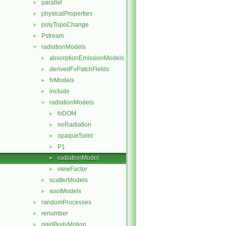
parallel
►
physicalProperties
►
polyTopoChange
►
Pstream
►
radiationModels
▼
absorptionEmissionModels
►
derivedFvPatchFields
►
fvModels
►
include
►
radiationModels
▼
fvDOM
►
noRadiation
►
opaqueSolid
►
P1
►
radiationModel
►
viewFactor
►
scatterModels
►
sootModels
►
randomProcesses
►
renumber
►
rigidBodyMotion
►