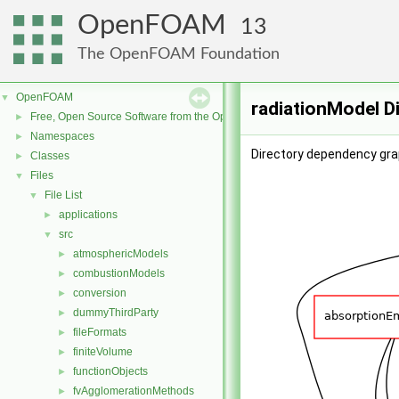
OpenFOAM
13
The OpenFOAM Foundation
OpenFOAM
▼
radiationModel D
Free, Open Source Software from the OpenFOAM Foundation
►
Namespaces
►
Directory dependency grap
Classes
►
Files
▼
File List
▼
applications
►
src
▼
atmosphericModels
►
combustionModels
►
conversion
►
dummyThirdParty
►
fileFormats
►
finiteVolume
►
functionObjects
►
fvAgglomerationMethods
►