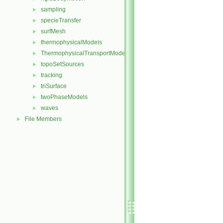
sampling
►
specieTransfer
►
surfMesh
►
thermophysicalModels
►
ThermophysicalTransportModels
►
topoSetSources
►
tracking
►
triSurface
►
twoPhaseModels
►
waves
►
File Members
►