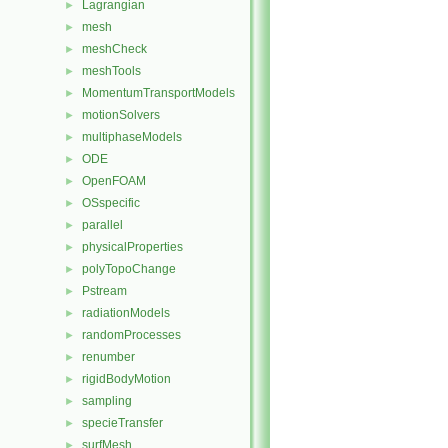
Lagrangian
►
mesh
►
meshCheck
►
meshTools
►
MomentumTransportModels
►
motionSolvers
►
multiphaseModels
►
ODE
►
OpenFOAM
►
OSspecific
►
parallel
►
physicalProperties
►
polyTopoChange
►
Pstream
►
radiationModels
►
randomProcesses
►
renumber
►
rigidBodyMotion
►
sampling
►
specieTransfer
►
surfMesh
►