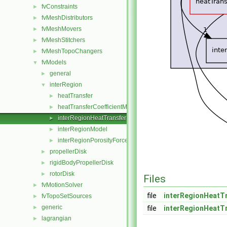
fvConstraints
►
fvMeshDistributors
►
fvMeshMovers
►
fvMeshStitchers
►
fvMeshTopoChangers
►
fvModels
▼
general
►
interRegion
▼
heatTransfer
►
heatTransferCoefficientModels
►
interRegionHeatTransfer
►
interRegionModel
►
interRegionPorosityForce
►
propellerDisk
►
rigidBodyPropellerDisk
►
rotorDisk
►
Files
fvMotionSolver
►
file
interRegionHeatT
fvTopoSetSources
►
generic
►
file
interRegionHeatT
lagrangian
►