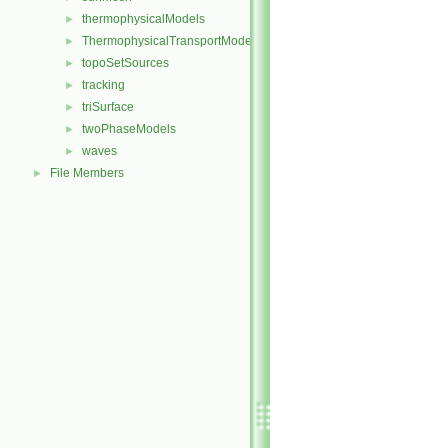
thermophysicalModels
►
ThermophysicalTransportModels
►
topoSetSources
►
tracking
►
triSurface
►
twoPhaseModels
►
waves
►
File Members
►