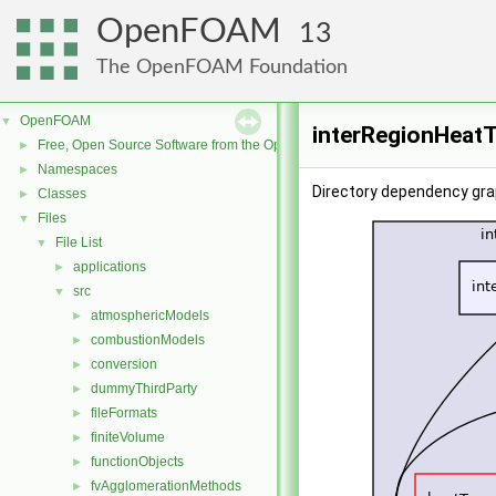
OpenFOAM
13
The OpenFOAM Foundation
OpenFOAM
▼
interRegionHeatT
Free, Open Source Software from the OpenFOAM Foundation
►
Namespaces
►
Directory dependency gra
Classes
►
Files
▼
File List
▼
applications
►
src
▼
atmosphericModels
►
combustionModels
►
conversion
►
dummyThirdParty
►
fileFormats
►
finiteVolume
►
functionObjects
►
fvAgglomerationMethods
►