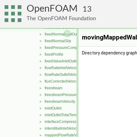
fixedFluxPressure
►
OpenFOAM
fixedInternalValue
►
13
fixedJump
►
The OpenFOAM Foundation
fixedMean
►
fixedMeanOutletInlet
►
fixedNormalInletOutletVelocity
►
movingMappedWallV
fixedNormalSlip
►
fixedPressureCompressibleDensity
►
Directory dependency graph
fixedProfile
►
fixedValueInletOutlet
►
flowRateInletVelocity
►
flowRateOutletVelocity
►
fluxCorrectedVelocity
►
freestream
►
freestreamPressure
►
freestreamVelocity
►
inletOutlet
►
inletOutletTotalTemperature
►
interfaceCompression
►
interstitialInletVelocity
►
mappedFlowRateVelocity
►