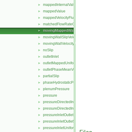
mappedInternalValue
►
mappedValue
►
mappedVelocityFlux
►
matchedFlowRateOutletVelocity
►
movingMappedWallVelocity
►
movingWallSlipVelocity
►
movingWallVelocity
►
noSlip
►
outletInlet
►
outletMappedUniformInlet
►
outletPhaseMeanVelocity
►
partialSlip
►
phaseHydrostaticPressure
►
plenumPressure
►
pressure
►
pressureDirectedInletOutletVelocity
►
pressureDirectedInletVelocity
►
pressureInletOutletParSlipVelocity
►
pressureInletOutletVelocity
►
pressureInletUniformVelocity
►