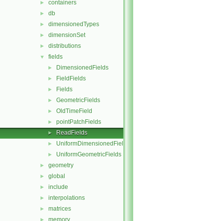
containers
►
db
►
dimensionedTypes
►
dimensionSet
►
distributions
►
fields
▼
DimensionedFields
►
FieldFields
►
Fields
►
GeometricFields
►
OldTimeField
►
pointPatchFields
►
ReadFields
►
UniformDimensionedFields
►
UniformGeometricFields
►
geometry
►
global
►
include
►
interpolations
►
matrices
►
memory
►