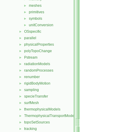
meshes
►
primitives
►
symbols
►
unitConversion
►
OSspecific
►
parallel
►
physicalProperties
►
polyTopoChange
►
Pstream
►
radiationModels
►
randomProcesses
►
renumber
►
rigidBodyMotion
►
sampling
►
specieTransfer
►
surfMesh
►
thermophysicalModels
►
ThermophysicalTransportModels
►
topoSetSources
►
tracking
►