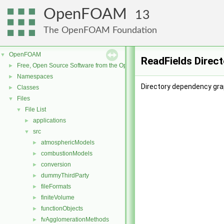
OpenFOAM
13
The OpenFOAM Foundation
OpenFOAM
▼
ReadFields Direc
Free, Open Source Software from the OpenFOAM Foundation
►
Namespaces
►
Directory dependency gra
Classes
►
Files
▼
File List
▼
applications
►
src
▼
atmosphericModels
►
combustionModels
►
conversion
►
dummyThirdParty
►
fileFormats
►
finiteVolume
►
functionObjects
►
fvAgglomerationMethods
►