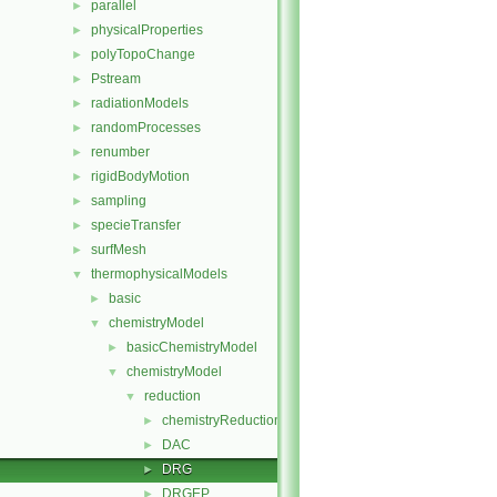
parallel
►
physicalProperties
►
polyTopoChange
►
Pstream
►
radiationModels
►
randomProcesses
►
renumber
►
rigidBodyMotion
►
sampling
►
specieTransfer
►
surfMesh
►
thermophysicalModels
▼
basic
►
chemistryModel
▼
basicChemistryModel
►
chemistryModel
▼
reduction
▼
chemistryReductionMethod
►
DAC
►
DRG
►
DRGEP
►