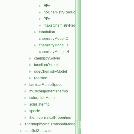
EFA
►
noChemistryReduction
►
PFA
►
makeChemistryReductionMethod.H
►
tabulation
►
chemistryModel.C
chemistryModel.H
►
chemistryModelI.H
chemistrySolver
►
functionObjects
►
odeChemistryModel
►
reaction
►
laminarFlameSpeed
►
multicomponentThermo
►
saturationModels
►
solidThermo
►
specie
►
thermophysicalProperties
►
ThermophysicalTransportModels
►
topoSetSources
►