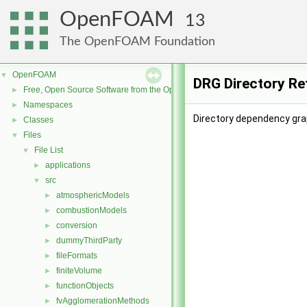
OpenFOAM
13
The OpenFOAM Foundation
OpenFOAM
▼
DRG Directory Re
Free, Open Source Software from the OpenFOAM Foundation
►
Namespaces
►
Directory dependency gra
Classes
►
Files
▼
File List
▼
applications
►
src
▼
atmosphericModels
►
combustionModels
►
conversion
►
dummyThirdParty
►
fileFormats
►
finiteVolume
►
functionObjects
►
fvAgglomerationMethods
►