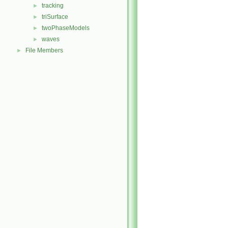
tracking
►
triSurface
►
twoPhaseModels
►
waves
►
File Members
►