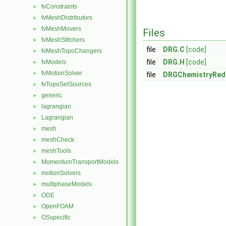
fvConstraints
►
fvMeshDistributors
►
fvMeshMovers
►
Files
fvMeshStitchers
►
file
DRG.C
[code]
fvMeshTopoChangers
►
file
DRG.H
[code]
fvModels
►
fvMotionSolver
►
file
DRGChemistryRed
fvTopoSetSources
►
generic
►
lagrangian
►
Lagrangian
►
mesh
►
meshCheck
►
meshTools
►
MomentumTransportModels
►
motionSolvers
►
multiphaseModels
►
ODE
►
OpenFOAM
►
OSspecific
►