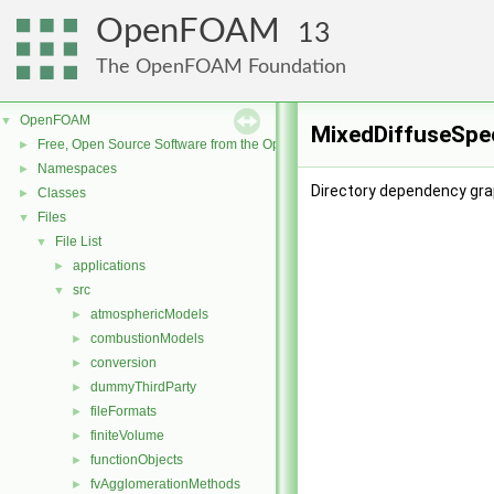
OpenFOAM
13
The OpenFOAM Foundation
OpenFOAM
▼
MixedDiffuseSpec
Free, Open Source Software from the OpenFOAM Foundation
►
Namespaces
►
Directory dependency gra
Classes
►
Files
▼
File List
▼
applications
►
src
▼
atmosphericModels
►
combustionModels
►
conversion
►
dummyThirdParty
►
fileFormats
►
finiteVolume
►
functionObjects
►
fvAgglomerationMethods
►