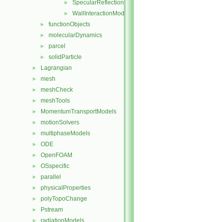
SpecularReflection
►
WallInteractionModel
►
functionObjects
►
molecularDynamics
►
parcel
►
solidParticle
►
Lagrangian
►
mesh
►
meshCheck
►
meshTools
►
MomentumTransportModels
►
motionSolvers
►
multiphaseModels
►
ODE
►
OpenFOAM
►
OSspecific
►
parallel
►
physicalProperties
►
polyTopoChange
►
Pstream
►
radiationModels
►