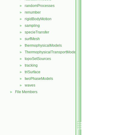
randomProcesses
►
renumber
►
rigidBodyMotion
►
sampling
►
specieTransfer
►
surfMesh
►
thermophysicalModels
►
ThermophysicalTransportModels
►
topoSetSources
►
tracking
►
triSurface
►
twoPhaseModels
►
waves
►
File Members
►