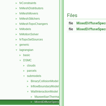
fvConstraints
►
fvMeshDistributors
►
fvMeshMovers
►
Files
fvMeshStitchers
►
file
MixedDiffuseSpec
fvMeshTopoChangers
►
file
MixedDiffuseSpec
fvModels
►
fvMotionSolver
►
fvTopoSetSources
►
generic
►
lagrangian
▼
basic
►
DSMC
▼
clouds
►
parcels
►
submodels
▼
BinaryCollisionModel
►
InflowBoundaryModel
►
WallInteractionModel
▼
MaxwellianThermal
►
MixedDiffuseSpecular
►